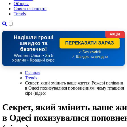
Обзоры
Советы эксперта
Trends
АКЦІЯ
Надішли гроші
швидко та
ПЕРЕКАЗАТИ ЗАРАЗ
безпечно!
✓ Без комісії
Western Union • За 5
✓ Швидко та вигідно
хвилин • Кращий курс
Главная
Trends
Секрет, який змінить ваше життя: Рожеві пелікани
в Одесі похизувалися поповненням: чому пташеня
сіре (відео)
Секрет, який змінить ваше жи
в Одесі похизувалися поповне