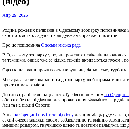
(відео)
Апр 29, 2026
Родина рожевих пеліканів в Одеському зоопарку поповнилася
своє потомство, даруючи відвідувачам справжній позитив.
Про це повідомила
Одеська міська рада
.
В Одеському зоопарку у родині рожевих пеліканів народилося 
та темними, однак уже за кілька тижнів вкриваються пухом і п
Одеські пелікани проявляють зворушливу батьківську турботу.
Міськрада закликала завітати до зоопарку, щоб отримати позит
просто в межах міста.
До слова, раніше до нацпарку «Тузлівські лимани»
на Одещині 
обирати безпечні ділянки для проживання. Фламінго — рідкісни
Азії та на півдні Європи.
А ще
на Одещині помітили рідкісну
для цих місць руду чаплю, 
сухий очерет завдяки своєму забарвленню та вмінню завмирати 
меншим розміром, гнучкішою шиєю та довгими пальцями, що до