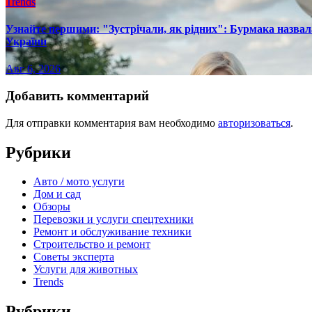
Trends
Узнайте першими: "Зустрічали, як рідних": Бурмака назвал
України
Авг 6, 2026
Добавить комментарий
Для отправки комментария вам необходимо
авторизоваться
.
Рубрики
Авто / мото услуги
Дом и сад
Обзоры
Перевозки и услуги спецтехники
Ремонт и обслуживание техники
Строительство и ремонт
Советы эксперта
Услуги для животных
Trends
Рубрики