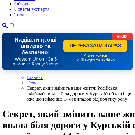
Обзоры
Советы эксперта
Trends
АКЦІЯ
Надішли гроші
швидко та
ПЕРЕКАЗАТИ ЗАРАЗ
безпечно!
✓ Без комісії
Western Union • За 5
✓ Швидко та вигідно
хвилин • Кращий курс
Главная
Trends
Секрет, який змінить ваше життя: Російська
авіабомба впала біля дороги у Курській області: це
вже щонайменше 14-й випадок від початку року
Секрет, який змінить ваше жи
впала біля дороги у Курській 