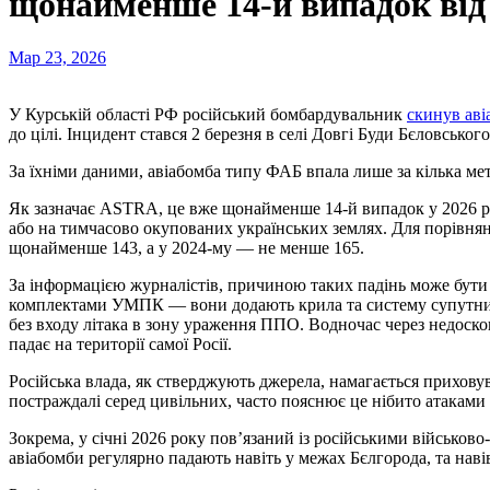
щонайменше 14-й випадок від
Мар 23, 2026
У Курській області РФ російський бомбардувальник
скинув аві
до цілі. Інцидент стався 2 березня в селі Довгі Буди Бєловсько
За їхніми даними, авіабомба типу ФАБ впала лише за кілька мет
Як зазначає ASTRA, це вже щонайменше 14-й випадок у 2026 роц
або на тимчасово окупованих українських землях. Для порівнянн
щонайменше 143, а у 2024-му — не менше 165.
За інформацією журналістів, причиною таких падінь може бути
комплектами УМПК — вони додають крила та систему супутник
без входу літака в зону ураження ППО. Водночас через недоскон
падає на території самої Росії.
Російська влада, як стверджують джерела, намагається приховув
постраждалі серед цивільних, часто пояснює це нібито атаками
Зокрема, у січні 2026 року пов’язаний із російськими військов
авіабомби регулярно падають навіть у межах Бєлгорода, та навів