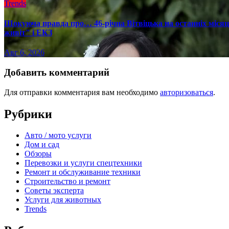
Trends
Шокуюча правда про… 46-річна Вітвіцька на останніх місяця
живіт" і ЕКЗ
Авг 6, 2026
Добавить комментарий
Для отправки комментария вам необходимо
авторизоваться
.
Рубрики
Авто / мото услуги
Дом и сад
Обзоры
Перевозки и услуги спецтехники
Ремонт и обслуживание техники
Строительство и ремонт
Советы эксперта
Услуги для животных
Trends