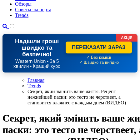
Обзоры
Советы эксперта
Trends
АКЦІЯ
Надішли гроші
швидко та
ПЕРЕКАЗАТИ ЗАРАЗ
безпечно!
✓ Без комісії
Western Union • За 5
✓ Швидко та вигідно
хвилин • Кращий курс
Главная
Trends
Секрет, який змінить ваше життя: Рецепт
нежнейшей паски: это тесто не черствеет, а
становится влажнее с каждым днем (ВИДЕО)
Секрет, який змінить ваше ж
паски: это тесто не черствеет,