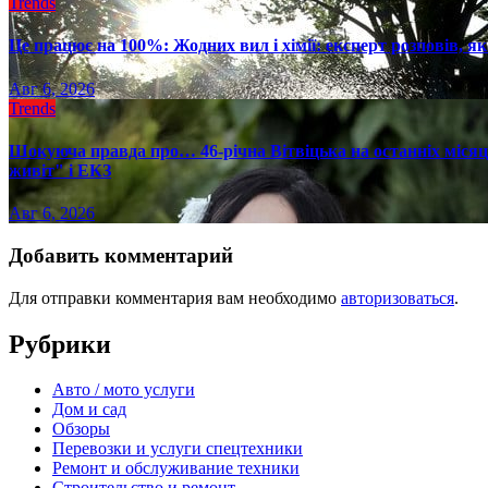
Trends
Це працює на 100%: Жодних вил і хімії: експерт розповів, я
Авг 6, 2026
Trends
Шокуюча правда про… 46-річна Вітвіцька на останніх місяця
живіт" і ЕКЗ
Авг 6, 2026
Добавить комментарий
Для отправки комментария вам необходимо
авторизоваться
.
Рубрики
Авто / мото услуги
Дом и сад
Обзоры
Перевозки и услуги спецтехники
Ремонт и обслуживание техники
Строительство и ремонт