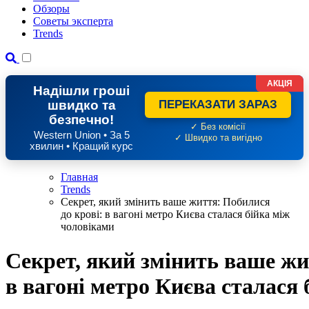
Обзоры
Советы эксперта
Trends
АКЦІЯ
Надішли гроші
швидко та
ПЕРЕКАЗАТИ ЗАРАЗ
безпечно!
✓ Без комісії
Western Union • За 5
✓ Швидко та вигідно
хвилин • Кращий курс
Главная
Trends
Секрет, який змінить ваше життя: Побилися
до крові: в вагоні метро Києва сталася бійка між
чоловіками
Секрет, який змінить ваше жи
в вагоні метро Києва сталася