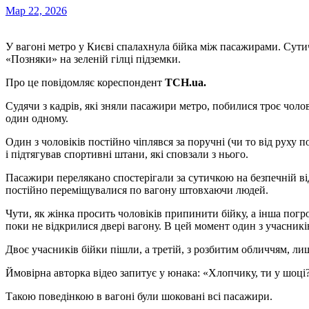
Мар 22, 2026
У вагоні метро у Києві спалахнула бійка між пасажирами. Сутичка сталася у вагоні, який прибував на станцію
«Позняки» на зеленій гілці підземки.
Про це повідомляє кореспондент
ТСН.ua.
Судячи з кадрів, які зняли пасажири метро, побилися троє чол
один одному.
Один з чоловіків постійно чіплявся за поручні (чи то від руху 
і підтягував спортивні штани, які сповзали з нього.
Пасажири перелякано спостерігали за сутичкою на безпечній ві
постійно переміщувалися по вагону штовхаючи людей.
Чути, як жінка просить чоловіків припинити бійку, а інша погр
поки не відкрилися двері вагону. В цей момент один з учасників
Двоє учасників бійки пішли, а третій, з розбитим обличчям, лиш
Ймовірна авторка відео запитує у юнака: «Хлопчику, ти у шоці?»
Такою поведінкою в вагоні були шоковані всі пасажири.