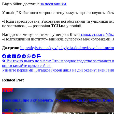
Відео бійки доступне
за посиланням.
У поліції Київського метрополітену кажуть, що з’ясовують обст
«Подія зареєстрована, з’ясовуємо всі обставини та учасників ін
не звертався», — розповіли
ТСН.ua
у поліції.
Нагадаємо, минулого тижня у метро в Києві
також сталася бійк
«Політехнічний інститут» виникла суперечка між чоловіками, я
Джерело:
https://kyiv.tsn.ua/kyiv/pobylysia-do-krovi-v-vahoni-me
Навигация
Ви точно цього не знали: Это народное средство заставляет 
опрыскивайте прямо сейчас
по
Узнайте першими: Загадкові чорні яйця на дні океану: вчені в
записям
Related Post
Trends
Таємниця, про яку мовчать: Україна могла ізолювати Крим 
Авг 6, 2026