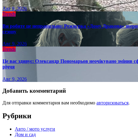
Авг 9, 2026
Trends
Ви робите це неправильно: Режисрка «Дому Дракона» зверн
сезону
Авг 9, 2026
Trends
Це вас здивує: Олександр Пономарьов неочікувано змінив сф
річчя
Авг 9, 2026
Добавить комментарий
Для отправки комментария вам необходимо
авторизоваться
.
Рубрики
Авто / мото услуги
Дом и сад