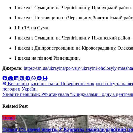
1 шахед з Сумщини на Чернігівщину, Прилуцький район.
1 шахед з Полтавщини на Черкащину, Золотоніський райо
1 БпЛА на Суми.
1 шахед з Сумщини на Чернігівщину, Ніжинський район.
1 шахед з Дніпропетровщини на Кіровоградщину, Олекса
1 шахед на півночі Рівненщини.
Джерело:
https://tsn.ua/ukrayina/po-vsiy-ukrayini-oholosyly-massh
Навигация
Ви точно цього не знали: Повернення мокрого снігу та наше
погоди в Україні
по
Узнайте першими: РФ атакувала "Кинджалами" одну з централ
записям
Related Post
Trends
Тільки 1% людей знають: У Карпатах знайшли рідкісний гри