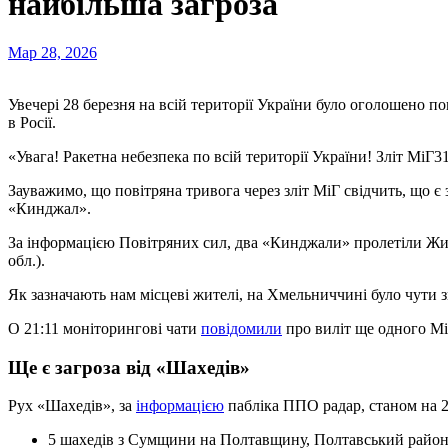
найбільша загроза
Мар 28, 2026
Увечері 28 березня на всій території України було оголошено повітряну тривогу через вилiт винищувaча МiГ-31К
в Росії.
«Увага! Ракетна небезпека по всій території України! Зліт МіГ
Зауважимо, що повітряна тривога через зліт МіГ свідчить, що є
«Кинджал».
За інформацією Повітряних сил, два «Кинджали» пролетіли Ж
обл.).
Як зазначають нам місцеві жителі, на Хмельниччині було чути з
О 21:11 моніторингові чати
повідомили
про виліт ще одного Мі
Ще є загроза від «Шахедів»
Рух «Шахедів», за
інформацією
пабліка ППО радар, станом на 2
5 шахедів з Сумщини на Полтавщину, Полтавський район