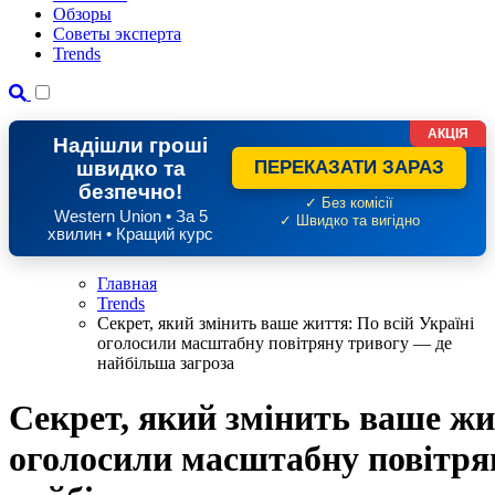
Обзоры
Советы эксперта
Trends
АКЦІЯ
Надішли гроші
швидко та
ПЕРЕКАЗАТИ ЗАРАЗ
безпечно!
✓ Без комісії
Western Union • За 5
✓ Швидко та вигідно
хвилин • Кращий курс
Главная
Trends
Секрет, який змінить ваше життя: По всій Україні
оголосили масштабну повітряну тривогу — де
найбільша загроза
Секрет, який змінить ваше жи
оголосили масштабну повітря