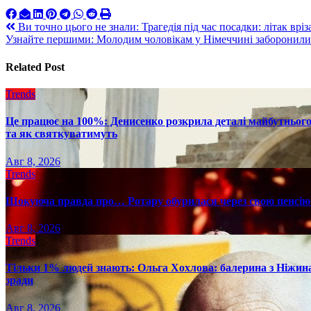
Навигация
Ви точно цього не знали: Трагедія під час посадки: літак вріз
Узнайте першими: Молодим чоловікам у Німеччині заборонили 
по
записям
Related Post
Trends
Це працює на 100%: Денисенко розкрила деталі майбутнього в
та як святкуватимуть
Авг 8, 2026
Trends
Шокуюча правда про… Ротару обурилася через свою пенсію 
Авг 8, 2026
Trends
Тільки 1% людей знають: Ольга Хохлова: балерина з Ніжина 
зради
Авг 8, 2026