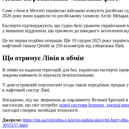
Саме з бази в Мелліті українські військові атакують російські с
2026 року вони вдарили по російському газовозу Arctic Metagaz
Експерти підтверджують, що судно було уражене українським 
у машинне відділення, що призвело до швидкого затоплення від
Це не перша подібна операція. Ще 19 грудня 2025 року українс
нафтовий танкер Qendil за 250 кілометрів від узбережжя Лівії.
Що отримує Лівія в обмін
В обмін на надання територій для баз, українські експерти пров
зокрема навчають їх керувати безпілотниками.
У довгостроковій перспективі угода також передбачає продаж укр
в нафтовий сектор Лівії.
Нагадаємо, під час звернення до парламенту Великої Британії
наголосив, що світ потребує
нової системи безпеки, здатної ви
сьогодні створює необхідні технології.
Джерело:
https://tsn.ua/svit/odna-z-krayin-nadala-ukrayini-bazy-dl
3055157.html