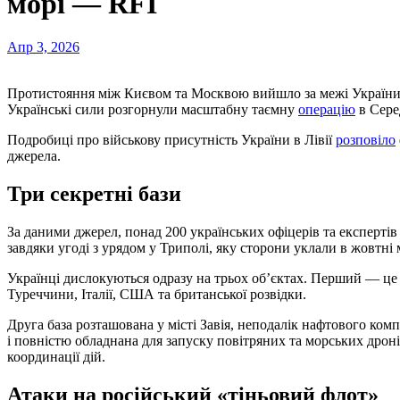
морі — RFI
Апр 3, 2026
Протистояння між Києвом та Москвою вийшло за межі України та поширилося на Африканський континент.
Українські сили розгорнули масштабну таємну
операцію
в Сере
Подробиці про військову присутність України в Лівії
розповіло
джерела.
Три секретні бази
За даними джерел, понад 200 українських офіцерів та експертів
завдяки угоді з урядом у Триполі, яку сторони уклали в жовтні
Українці дислокуються одразу на трьох об’єктах. Перший — це 
Туреччини, Італії, США та британської розвідки.
Друга база розташована у місті Завія, неподалік нафтового ком
і повністю обладнана для запуску повітряних та морських дроні
координації дій.
Атаки на російський «тіньовий флот»