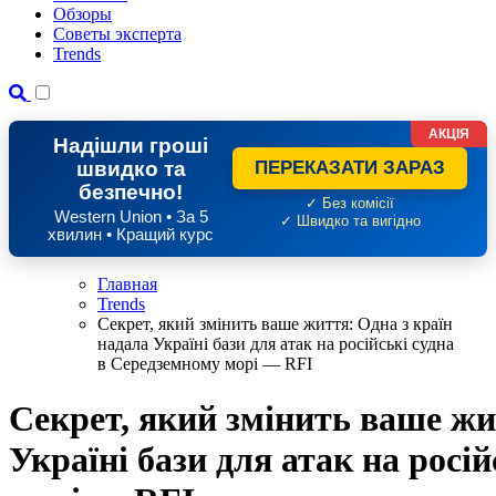
Обзоры
Советы эксперта
Trends
АКЦІЯ
Надішли гроші
швидко та
ПЕРЕКАЗАТИ ЗАРАЗ
безпечно!
✓ Без комісії
Western Union • За 5
✓ Швидко та вигідно
хвилин • Кращий курс
Главная
Trends
Секрет, який змінить ваше життя: Одна з країн
надала Україні бази для атак на російські судна
в Середземному морі — RFI
Секрет, який змінить ваше жи
Україні бази для атак на росі