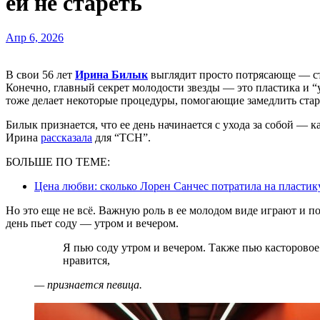
ей не стареть
Апр 6, 2026
В свои 56 лет
Ирина Билык
выглядит просто потрясающе — ст
Конечно, главный секрет молодости звезды — это пластика и 
тоже делает некоторые процедуры, помогающие замедлить стар
Билык признается, что ее день начинается с ухода за собой — к
Ирина
рассказала
для “ТСН”.
БОЛЬШЕ ПО ТЕМЕ:
Цена любви: сколько Лорен Санчес потратила на пластик
Но это еще не всё. Важную роль в ее молодом виде играют и 
день пьет соду — утром и вечером.
Я пью соду утром и вечером. Также пью касторовое масло с кефиром. Это очень просто, и мне
нравится,
— признается певица.