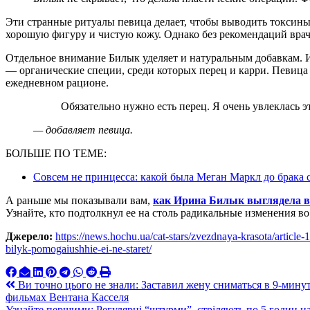
Эти странные ритуалы певица делает, чтобы выводить токсины,
хорошую фигуру и чистую кожу. Однако без рекомендаций врач
Отдельное внимание Билык уделяет и натуральным добавкам. 
— органические специи, среди которых перец и карри. Певица 
ежедневном рационе.
Обязательно нужно есть перец. Я очень увлеклась 
— добавляет певица.
БОЛЬШЕ ПО ТЕМЕ:
Совсем не принцесса: какой была Меган Маркл до брака 
А раньше мы показывали вам,
как Ирина Билык выглядела в
Узнайте, кто подтолкнул ее на столь радикальные изменения в
Джерело:
https://news.hochu.ua/cat-stars/zvezdnaya-krasota/article-
bilyk-pomogaiushhie-ei-ne-staret/
Навигация
Ви точно цього не знали: Заставил жену сниматься в 9-мину
фильмах Вентана Касселя
по
Узнайте першими: Регулярні “штурми”, стріляють по 5 годин на 