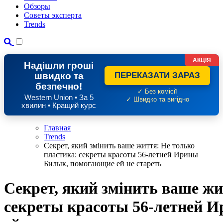
Обзоры
Советы эксперта
Trends
АКЦІЯ
Надішли гроші
швидко та
ПЕРЕКАЗАТИ ЗАРАЗ
безпечно!
✓ Без комісії
Western Union • За 5
✓ Швидко та вигідно
хвилин • Кращий курс
Главная
Trends
Секрет, який змінить ваше життя: Не только
пластика: секреты красоты 56-летней Ирины
Билык, помогающие ей не стареть
Секрет, який змінить ваше жи
секреты красоты 56-летней 