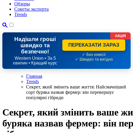
Обзоры
Советы эксперта
Trends
АКЦІЯ
Надішли гроші
швидко та
ПЕРЕКАЗАТИ ЗАРАЗ
безпечно!
✓ Без комісії
Western Union • За 5
✓ Швидко та вигідно
хвилин • Кращий курс
Главная
Trends
Секрет, який змінить ваше життя: Найсмачніший
сорт буряка назвав фермер: він перевершує
популярні гібриди
Секрет, який змінить ваше ж
буряка назвав фермер: він пе