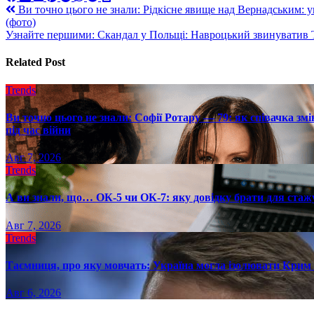
Навигация
Ви точно цього не знали: Рідкісне явище над Вернадським: у
(фото)
по
Узнайте першими: Скандал у Польщі: Навроцький звинуватив Ту
записям
Related Post
Trends
Ви точно цього не знали: Софії Ротару — 79: як співачка змі
під час війни
Авг 7, 2026
Trends
А ви знали, що… ОК-5 чи ОК-7: яку довідку брати для стаж
Авг 7, 2026
Trends
Таємниця, про яку мовчать: Україна могла ізолювати Крим 
Авг 6, 2026