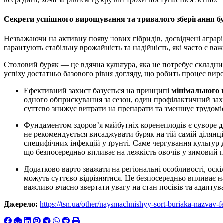
Секрети успішного вирощування та тривалого зберігання б
Незважаючи на активну появу нових гібридів, досвідчені аграр
гарантують стабільну врожайність та надійність, які часто є ва
Столовий буряк — це вдячна культура, яка не потребує складних
успіху достатньо базового рівня догляду, що робить процес в
Ефективний захист базується на принципі
мінімального
одного обприскування за сезон, один профілактичний захі
суттєво знижує витрати на препарати та зменшує трудоміс
Фундаментом здоров’я майбутніх коренеплодів є суворе
д
не рекомендується висаджувати буряк на тій самій ділянці
специфічних інфекцій у ґрунті. Саме чергування культур
що безпосередньо впливає на лежкість овочів у зимовий п
Додатково варто зважати на регіональні особливості, оск
можуть суттєво відрізнятися. Це безпосередньо впливає н
важливо вчасно звертати увагу на стан посівів та адаптува
Джерело:
https://tsn.ua/other/naysmachnishyy-sort-buriaka-nazvav