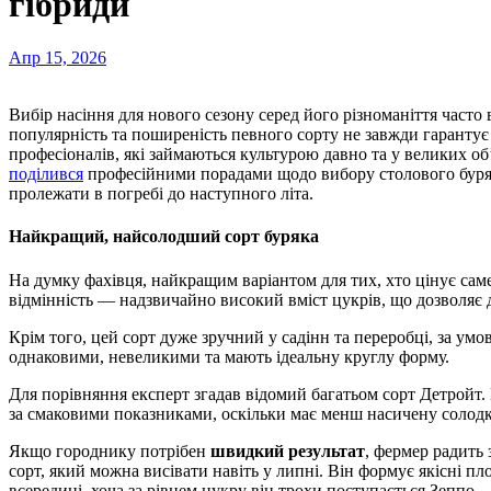
гібриди
Апр 15, 2026
Вибір насіння для нового сезону серед його різноманіття часто виявляється складним завданням, оскільки
популярність та поширеність певного сорту не завжди гарантує
професіоналів, які займаються культурою давно та у великих о
поділився
професійними порадами щодо вибору столового буряка
пролежати в погребі до наступного літа.
Найкращий, найсолодший сорт буряка
На думку фахівця, найкращим варіантом для тих, хто цінує саме
відмінність — надзвичайно високий вміст цукрів, що дозволяє д
Крім того, цей сорт дуже зручний у садінн та переробці, за ум
однаковими, невеликими та мають ідеальну круглу форму.
Для порівняння експерт згадав відомий багатьом сорт Детройт.
за смаковими показниками, оскільки має менш насичену солодк
Якщо городнику потрібен
швидкий результат
, фермер радить
сорт, який можна висівати навіть у липні. Він формує якісні п
всередині, хоча за рівнем цукру він трохи поступається Зеппо.