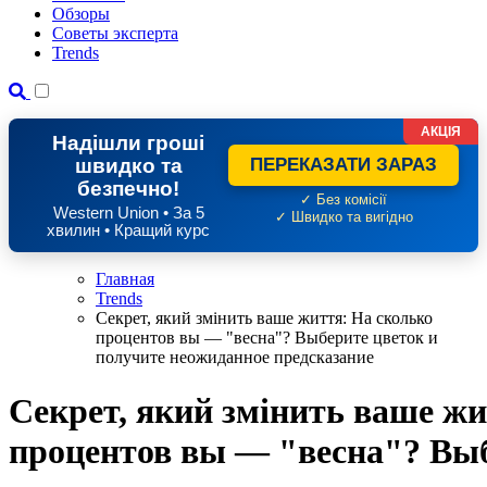
Обзоры
Советы эксперта
Trends
АКЦІЯ
Надішли гроші
швидко та
ПЕРЕКАЗАТИ ЗАРАЗ
безпечно!
✓ Без комісії
Western Union • За 5
✓ Швидко та вигідно
хвилин • Кращий курс
Главная
Trends
Секрет, який змінить ваше життя: На сколько
процентов вы — "весна"? Выберите цветок и
получите неожиданное предсказание
Секрет, який змінить ваше жи
процентов вы — "весна"? Выб