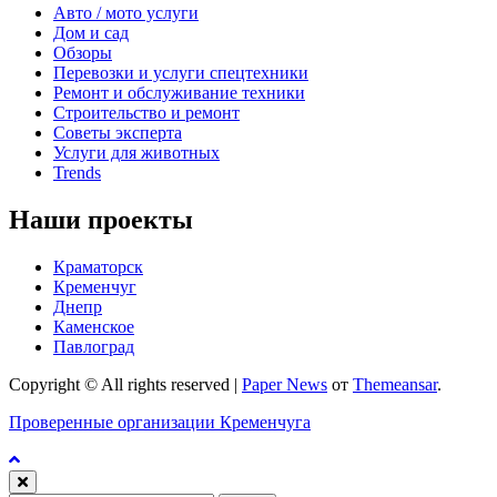
Авто / мото услуги
Дом и сад
Обзоры
Перевозки и услуги спецтехники
Ремонт и обслуживание техники
Строительство и ремонт
Советы эксперта
Услуги для животных
Trends
Наши проекты
Краматорск
Кременчуг
Днепр
Каменское
Павлоград
Copyright © All rights reserved
|
Paper News
от
Themeansar
.
Проверенные организации Кременчуга