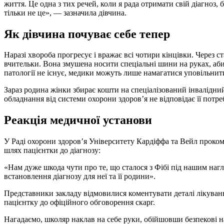
життя. Це одна з тих речей, коли я рада отримати свій діагноз, б
тільки не це», — зазначила дівчина.
Як дівчина почуває себе тепер
Наразі хвороба прогресує і вражає всі чотири кінцівки. Через 
вчительки. Вона змушена носити спеціальні шини на руках, аби 
патології не існує, медики можуть лише намагатися уповільнити
Зараз родина жінки збирає кошти на спеціалізований інвалідний
обладнання від системи охорони здоров’я не відповідає її потре
Реакція медичної установи
У Раді охорони здоров’я Університету Кардіффа та Вейл проко
шлях пацієнтки до діагнозу:
«Нам дуже шкода чути про те, що сталося з Фібі під нашим нагл
встановлення діагнозу для неї та її родини».
Представники закладу відмовилися коментувати деталі лікуван
пацієнтку до офіційного обговорення скарг.
Нагадаємо, школяр наклав на себе руки, обійшовши безпекові