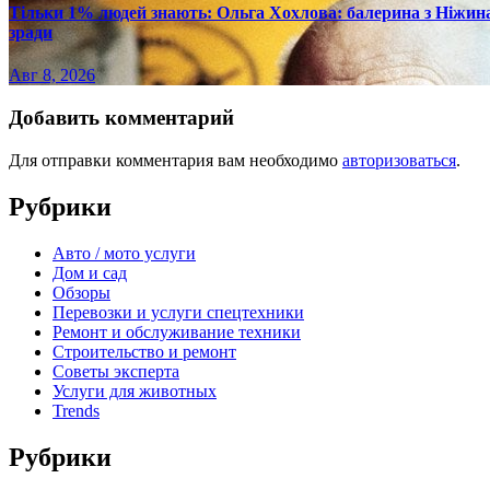
Тільки 1% людей знають: Ольга Хохлова: балерина з Ніжина 
зради
Авг 8, 2026
Добавить комментарий
Для отправки комментария вам необходимо
авторизоваться
.
Рубрики
Авто / мото услуги
Дом и сад
Обзоры
Перевозки и услуги спецтехники
Ремонт и обслуживание техники
Строительство и ремонт
Советы эксперта
Услуги для животных
Trends
Рубрики