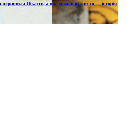
підкорила Пікассо, а він зламав їй життя — історія