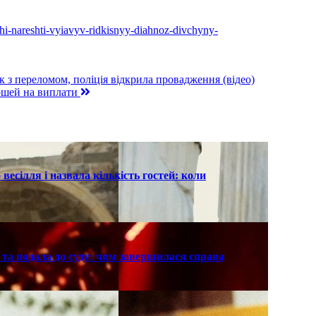
-shi-nareshti-vyiavyv-ridkisnyy-diahnoz-divchyny-
 з переломом, поліція відкрила провадження (відео)
рошей на виплати
есілля і назвала кількість гостей: коли
та подала до суду: чим завершилася справа