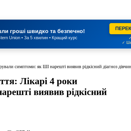
ПЕРЕК
ли гроші швидко та безпечно!
tern Union • За 5 хвилин • Кращий курс
✓
✓ Шв
орували симптоми: як ШІ нарешті виявив рідкісний діагноз дівчи
ття: Лікарі 4 роки
нарешті виявив рідкісний