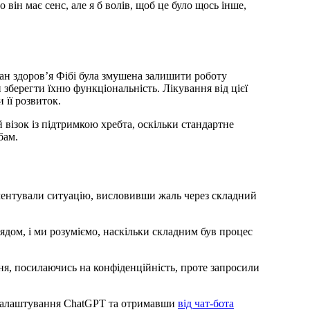
о він має сенс, але я б волів, щоб це було щось інше,
стан здоров’я Фібі була змушена залишити роботу
зберегти їхню функціональність. Лікування від цієї
 її розвиток.
 візок із підтримкою хребта, оскільки стандартне
бам.
ментували ситуацію, висловивши жаль через складний
ядом, і ми розуміємо, наскільки складним був процес
ня, посилаючись на конфіденційність, проте запросили
 налаштування ChatGPT та отримавши
від чат-бота