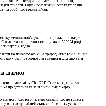
яки ChatGPT. Чотири роки медики запевняли,
аслідки тривоги. Однак генетичний тест підтвердив
ову хворобу, що вражає м’язи.
початку медики пов’язували це з вродженою вадою
 Однак стан пацієнтки погіршувався. У 2024 році
вали параліч Тодда.
олягати на психосоматичній природі симптомів. Жінка
ося, що у разі повторного звернення її слід лікувати
и діагноз
к своїх симптомів у ChatGPT. Система припустила
Жінка представила ці дані сімейному лікарю,
діагноз після того, як мені сказали, що це тривога.
 що у вас насправді цей стан, який змінить усе ваше