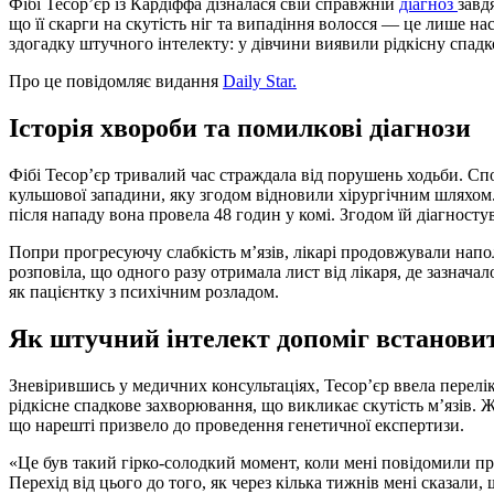
Фібі Тесор’єр із Кардіффа дізналася свій справжній
діагноз
завд
що її скарги на скутість ніг та випадіння волосся — це лише н
здогадку штучного інтелекту: у дівчини виявили рідкісну спадк
Про це повідомляє видання
Daily Star.
Історія хвороби та помилкові діагнози
Фібі Тесор’єр тривалий час страждала від порушень ходьби. С
кульшової западини, яку згодом відновили хірургічним шляхом.
після нападу вона провела 48 годин у комі. Згодом їй діагносту
Попри прогресуючу слабкість м’язів, лікарі продовжували нап
розповіла, що одного разу отримала лист від лікаря, де зазначал
як пацієнтку з психічним розладом.
Як штучний інтелект допоміг встановит
Зневірившись у медичних консультаціях, Тесор’єр ввела перелі
рідкісне спадкове захворювання, що викликає скутість м’язів. 
що нарешті призвело до проведення генетичної експертизи.
«Це був такий гірко-солодкий момент, коли мені повідомили про 
Перехід від цього до того, як через кілька тижнів мені сказали,