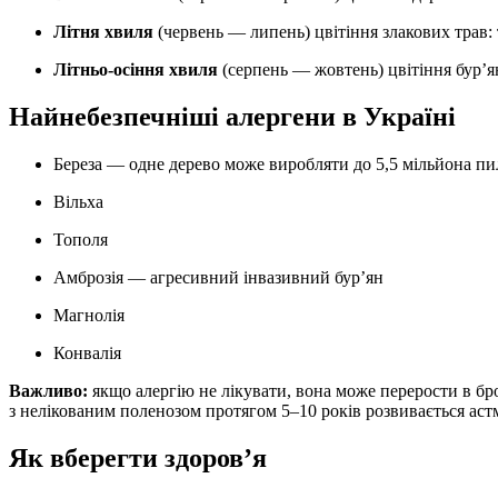
Літня хвиля
(червень — липень) цвітіння злакових трав: 
Літньо-осіння хвиля
(серпень — жовтень) цвітіння бур’ян
Найнебезпечніші алергени в Україні
Береза — одне дерево може виробляти до 5,5 мільйона пи
Вільха
Тополя
Амброзія — агресивний інвазивний бур’ян
Магнолія
Конвалія
Важливо:
якщо алергію не лікувати, вона може перерости в бро
з нелікованим поленозом протягом 5–10 років розвивається аст
Як вберегти здоров’я