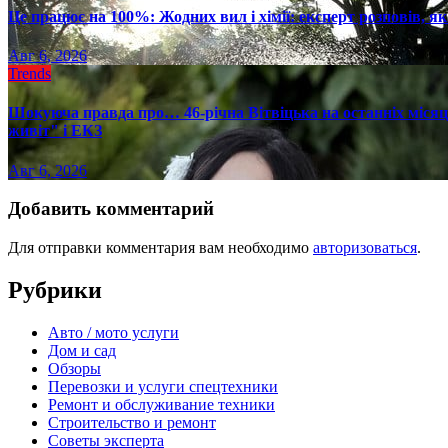
Це працює на 100%: Жодних вил і хімії: експерт розповів, я
Авг 6, 2026
Trends
Шокуюча правда про… 46-річна Вітвіцька на останніх місяця
живіт" і ЕКЗ
Авг 6, 2026
Добавить комментарий
Для отправки комментария вам необходимо
авторизоваться
.
Рубрики
Авто / мото услуги
Дом и сад
Обзоры
Перевозки и услуги спецтехники
Ремонт и обслуживание техники
Строительство и ремонт
Советы эксперта