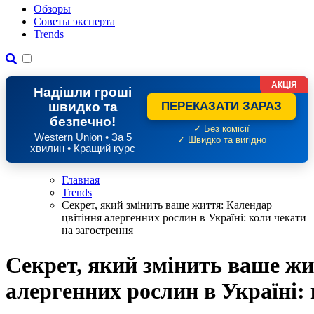
Обзоры
Советы эксперта
Trends
АКЦІЯ
Надішли гроші
швидко та
ПЕРЕКАЗАТИ ЗАРАЗ
безпечно!
✓ Без комісії
Western Union • За 5
✓ Швидко та вигідно
хвилин • Кращий курс
Главная
Trends
Секрет, який змінить ваше життя: Календар
цвітіння алергенних рослин в Україні: коли чекати
на загострення
Секрет, який змінить ваше жи
алергенних рослин в Україні: