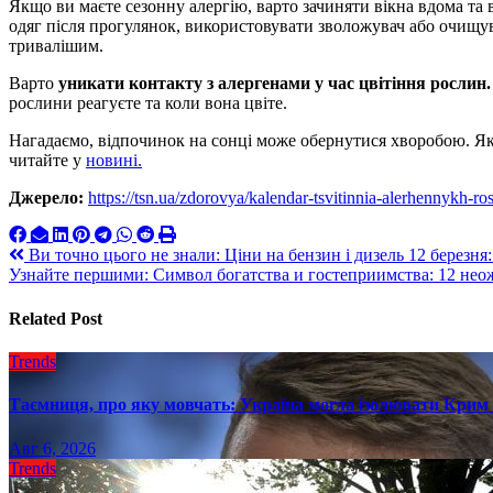
Якщо ви маєте сезонну алергію, варто зачиняти вікна вдома та 
одяг після прогулянок, використовувати зволожувач або очищув
тривалішим.
Варто
уникати контакту з алергенами у час цвітіння рослин.
рослини реагуєте та коли вона цвіте.
Нагадаємо, відпочинок на сонці може обернутися хворобою. Як 
читайте у
новині.
Джерело:
https://tsn.ua/zdorovya/kalendar-tsvitinnia-alerhennykh-
Навигация
Ви точно цього не знали: Ціни на бензин і дизель 12 березня
Узнайте першими: Символ богатства и гостеприимства: 12 нео
по
записям
Related Post
Trends
Таємниця, про яку мовчать: Україна могла ізолювати Крим 
Авг 6, 2026
Trends