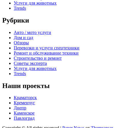
Услуги для животных
Trends
Рубрики
Авто / мото услуги
Дом и сад
Обзоры
Перевозки и услуги спецтехники
Ремонт и обслуживание техники
Строительство и ремонт
Советы эксперта
Услуги для животных
Trends
Наши проекты
Краматорск
Кременчуг
Днепр
Каменское
Павлоград
Copyright © All rights reserved
|
Paper News
от
Themeansar
.