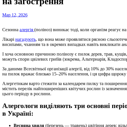
на загострення
Мар 12, 2026
Сезонна
алергія
(поліноз) виникає тоді, коли організм реагує на
Лікарі
нагадують
, що вона може проявлятися рясною сльозотеч
висипами, чханням та в окремих випадках навіть викликати а
І хоча основною причиною полінозу є пилок дерев, трав, кущів
можуть спори цвілевих грибів (зокрема, Альтернарія, Кладоспор
За даними Всесвітньої організації алергії, від 10% до 30% насе
на пилок вражає близько 15–20% населення, і ця цифра щороку 
Алергетикам варто стежити за календарем пилку та поширення 
містить перелік найпоширеніших квітучих рослин із зазначення
цього періоду в рослини.
Алергологи виділяють три основні пері
в Україні:
Весняна хвиля
(березень — травень) цвітіння дерев: вільх