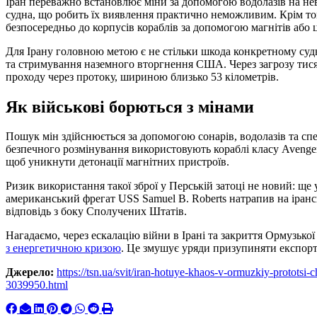
Іран переважно встановлює міни за допомогою водолазів на нев
судна, що робить їх виявлення практично неможливим. Крім того
безпосередньо до корпусів кораблів за допомогою магнітів або 
Для Ірану головною метою є не стільки шкода конкретному судн
та стримування наземного вторгнення США. Через загрозу тисяч
проходу через протоку, шириною близько 53 кілометрів.
Як військові борються з мінами
Пошук мін здійснюється за допомогою сонарів, водолазів та спе
безпечного розмінування використовують кораблі класу Avenger
щоб уникнути детонації магнітних пристроїв.
Ризик використання такої зброї у Перській затоці не новий: ще 
американський фрегат USS Samuel B. Roberts натрапив на іранс
відповідь з боку Сполучених Штатів.
Нагадаємо, через ескалацію війни в Ірані та закриття Ормузько
з енергетичною кризою
. Це змушує уряди призупиняти експорт 
Джерело:
https://tsn.ua/svit/iran-hotuye-khaos-v-ormuzkiy-prototsi-
3039950.html