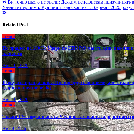
Навигация
Ви точно цього не знали: Деяким пенсіонерам призупинять ви
Узнайте першими: Рунічний гороскоп на 13 березня 2026 року
по
записям
Related Post
Trends
Це працює на 100%: Удари по НПЗ РФ мають один важливий 
пального
Авг 10, 2026
Trends
Шокуюча правда про… Полиці будуть повними, але гаманець 
здорожчання (перелік)
Авг 10, 2026
Trends
Тільки 1% людей знають: У Карпатах знайшли рідкісний гри
Авг 9, 2026