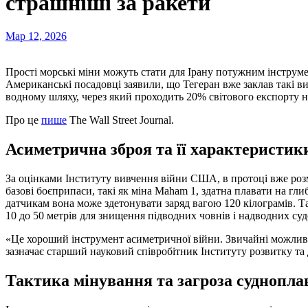
страшніші за ракети
Мар 12, 2026
Прості морські міни можуть стати для Ірану потужним інструментом, щоб посіяти хаос у глобальній економіці.
Американські посадовці заявили, що Тегеран вже заклав такі в
водному шляху, через який проходить 20% світового експорту 
Про це
пише
The Wall Street Journal.
Асиметрична зброя та її характеристик
За оцінками Інституту вивчення війни США, в протоці вже роз
базові боєприпаси, такі як міна Maham 1, здатна плавати на глиб
датчикам вона може здетонувати заряд вагою 120 кілограмів. Т
10 до 50 метрів для знищення підводних човнів і надводних су
«Це хороший інструмент асиметричної війни. Звичайні можливос
зазначає старший науковий співробітник Інституту розвитку та
Тактика мінування та загроза суднопла