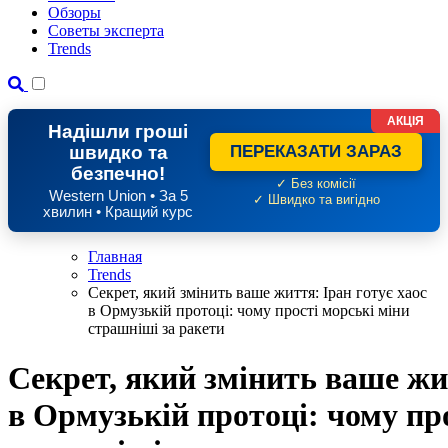
Обзоры
Советы эксперта
Trends
АКЦІЯ
Надішли гроші
швидко та
ПЕРЕКАЗАТИ ЗАРАЗ
безпечно!
✓ Без комісії
Western Union • За 5
✓ Швидко та вигідно
хвилин • Кращий курс
Главная
Trends
Секрет, який змінить ваше життя: Іран готує хаос
в Ормузькій протоці: чому прості морські міни
страшніші за ракети
Секрет, який змінить ваше жит
в Ормузькій протоці: чому пр