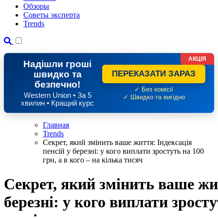
Обзоры
Советы эксперта
Trends
АКЦІЯ
Надішли гроші
швидко та
ПЕРЕКАЗАТИ ЗАРАЗ
безпечно!
✓ Без комісії
Western Union • За 5
✓ Швидко та вигідно
хвилин • Кращий курс
Главная
Trends
Секрет, який змінить ваше життя: Індексація
пенсій у березні: у кого виплати зростуть на 100
грн, а в кого – на кілька тисяч
Секрет, який змінить ваше жит
березні: у кого виплати зросту