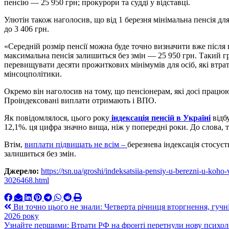
пенсію — 25 950 грн; прокурори та судді у відставці.
Улютін також наголосив, що від 1 березня мінімальна пенсія для
до 3 406 грн.
«Середній розмір пенсії можна буде точно визначити вже після 
максимальна пенсія залишиться без змін — 25 950 грн. Такий 
перевищувати десяти прожиткових мінімумів для осіб, які втра
мінсоцполітики.
Окремо він наголосив на тому, що пенсіонерам, які досі працюю
Проіндексовані виплати отримають і ВПО.
Як повідомлялося, цього року
індексація пенсій в Україні
відб
12,1%. ця цифра значно вища, ніж у попередні роки. До слова, 
Втім,
виплати підвищать не всім –
березнева індексація стосуєть
залишиться без змін.
Джерело:
https://tsn.ua/groshi/indeksatsiia-pensiy-u-berezni-u-koho
3026468.html
Навигация
Ви точно цього не знали: Четверта річниця вторгнення, гучні
2026 року
по
Узнайте першими: Втрати РФ на фронті перетнули нову психол