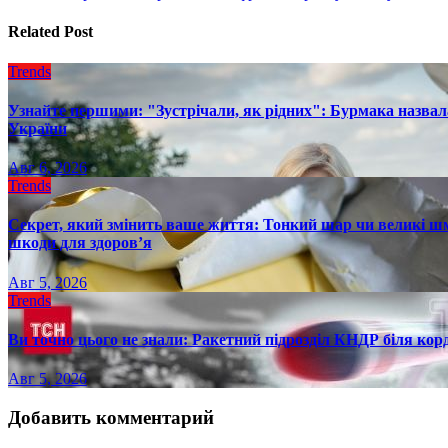
записям
Related Post
Trends
Узнайте першими: "Зустрічали, як рідних": Бурмака назвал
України
Авг 6, 2026
Trends
Секрет, який змінить ваше життя: Тонкий шар чи великі шм
шкоди для здоров’я
Авг 5, 2026
Trends
Ви точно цього не знали: Ракетний підрозділ КНДР біля ко
Авг 5, 2026
Добавить комментарий