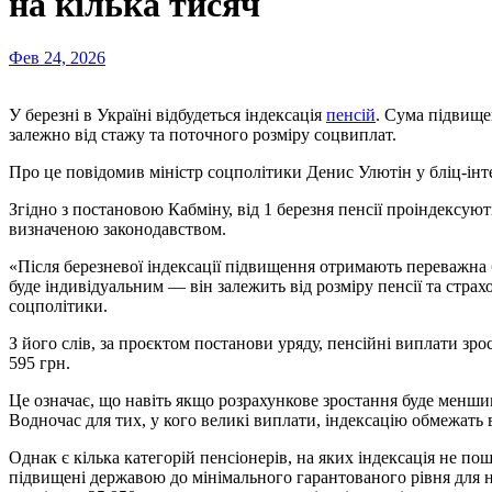
на кілька тисяч
Фев 24, 2026
У березні в Україні відбудеться індексація
пенсій
. Сума підвище
залежно від стажу та поточного розміру соцвиплат.
Про це повідомив міністр соцполітики Денис Улютін у бліц-ін
Згідно з постановою Кабміну, від 1 березня пенсії проіндексую
визначеною законодавством.
«Після березневої індексації підвищення отримають переважна
буде індивідуальним — він залежить від розміру пенсії та стр
соцполітики.
З його слів, за проєктом постанови уряду, пенсійні виплати зрос
595 грн.
Це означає, що навіть якщо розрахункове зростання буде менш
Водночас для тих, у кого великі виплати, індексацію обмежат
Однак є кілька категорій пенсіонерів, на яких індексація не п
підвищені державою до мінімального гарантованого рівня для 