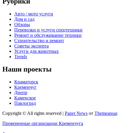
Рубрики
Авто / мото услуги
Дом и сад
Обзоры
Перевозки и услуги спецтехники
Ремонт и обслуживание техники
Строительство и ремонт
Советы эксперта
Услуги для животных
Trends
Наши проекты
Краматорск
Кременчуг
Днепр
Каменское
Павлоград
Copyright © All rights reserved
|
Paper News
от
Themeansar
.
Проверенные организации Кременчуга