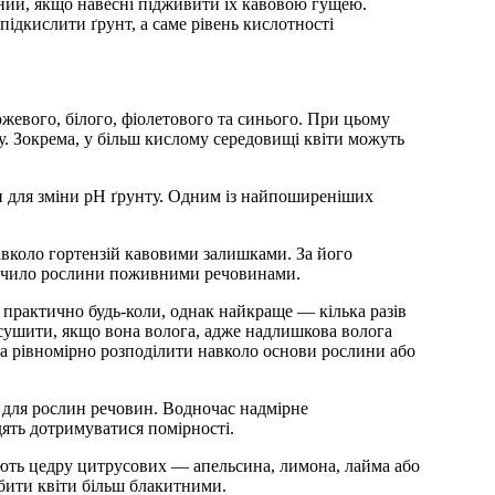
ний, якщо навесні підживити їх кавовою гущею.
підкислити ґрунт, а саме рівень кислотності
рожевого, білого, фіолетового та синього. При цьому
у. Зокрема, у більш кислому середовищі квіти можуть
и для зміни pH ґрунту. Одним із найпоширеніших
авколо гортензій кавовими залишками. За його
езпечило рослини поживними речовинами.
практично будь-коли, однак найкраще — кілька разів
висушити, якщо вона волога, адже надлишкова волога
а рівномірно розподілити навколо основи рослини або
 для рослин речовин. Водночас надмірне
дять дотримуватися помірності.
ують цедру цитрусових — апельсина, лимона, лайма або
бити квіти більш блакитними.