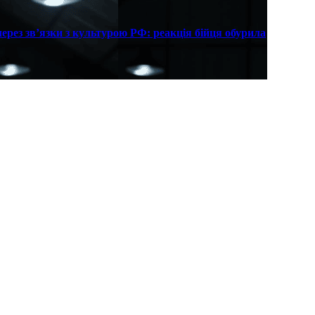
рез зв’язки з культурою РФ: реакція бійця обурила