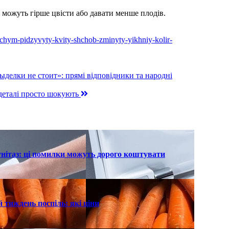
можуть гірше цвісти або давати менше плодів.
my-chym-pidzyvyty-kvity-shchob-zminyty-yikhniy-kolir-
ыделки не стоит»: прямі відповідники та народні
 деталі просто шокують
унітаз: ці помилки можуть дорого коштувати
 тиждень поспіль: які ціни