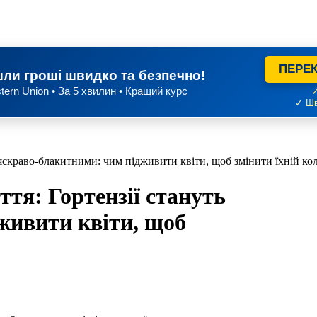
ПЕРЕК
ли гроші швидко та безпечно!
tern Union • За 5 хвилин • Кращий курс
✓
✓ Шв
 яскраво-блакитними: чим підживити квіти, щоб змінити їхній кол
ття: Гортензії стануть
живити квіти, щоб