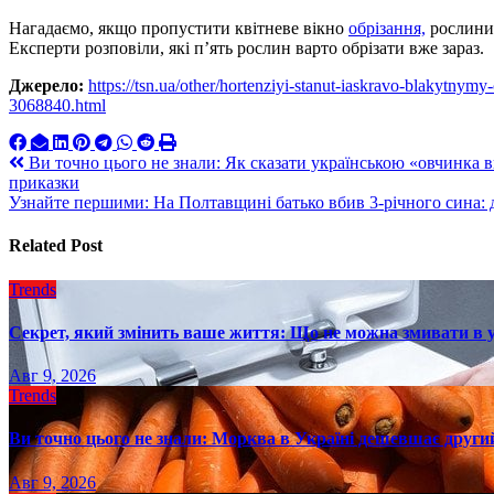
Нагадаємо, якщо пропустити квітневе вікно
обрізання,
рослини 
Експерти розповіли, які п’ять рослин варто обрізати вже зараз.
Джерело:
https://tsn.ua/other/hortenziyi-stanut-iaskravo-blakytny
3068840.html
Навигация
Ви точно цього не знали: Як сказати українською «овчинка в
приказки
по
Узнайте першими: На Полтавщині батько вбив 3-річного сина:
записям
Related Post
Trends
Секрет, який змінить ваше життя: Що не можна змивати в 
Авг 9, 2026
Trends
Ви точно цього не знали: Морква в Україні дешевшає другий
Авг 9, 2026