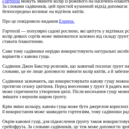
Гортензії
можуть змінити колір із рожевого на насичено-блакит
За словами садівників, цей простий кухонний відхід допомагає 
безпосередньо впливає на відтінок квітів.
Про це повідомило видання
Express.
Гортензії — популярні садові рослини, які цвітуть у відтінках 
колір деяких сортів може змінюватися залежно від складу ґрунт
ставати блакитними.
Саме тому садівники нерідко використовують натуральні засоб
варіантів є кавова гуща.
Садівник Джон Бакстер розповів, що зазвичай посипає ґрунт н
словами, це не лише допомогло змінити колір квітів, а й заб
Садівники зазначають, що використовувати кавову гущу можна 
протягом сезону цвітіння. Перед внесенням у ґрунт її радять 
може спричинити утворення цвілі. Після висихання гущу можн
змішати з верхнім шаром ґрунту.
Крім зміни кольору, кавова гуща може бути джерелом корисних
її використання може зашкодити гортензіям, тому садівники ра
Окрім кавової гущі, для підкислення ґрунту також використов
грейпфрута. За словами садівників, це теж може допомогти зро