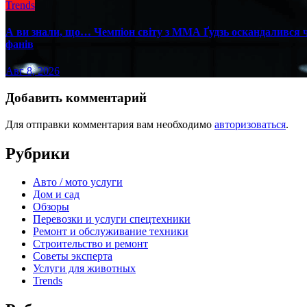
Trends
А ви знали, що… Чемпіон світу з ММА Ґудзь оскандалився че
фанів
Авг 8, 2026
Добавить комментарий
Для отправки комментария вам необходимо
авторизоваться
.
Рубрики
Авто / мото услуги
Дом и сад
Обзоры
Перевозки и услуги спецтехники
Ремонт и обслуживание техники
Строительство и ремонт
Советы эксперта
Услуги для животных
Trends