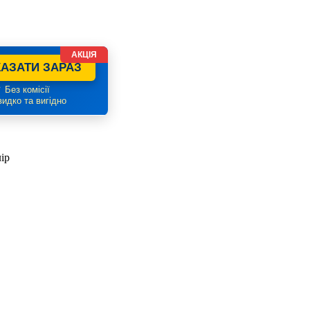
АКЦІЯ
АЗАТИ ЗАРАЗ
 Без комісії
идко та вигідно
ір