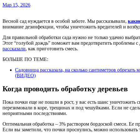
Мар 15, 2026
Весной сад нуждается в особой заботе. Мы рассказывали,
какие
внимание дезинфекции, чтобы уничтожить вредителей и возбуд
Для правильной обработки сада нужно не только удачно выбрать
Этот “голубой дождь” поможет вам предотвратить проблемы с д
рассказали
, как приготовить смесь.
БОЛЬШЕ ПО ТЕМЕ:
Садовница рассказала, на сколько сантиметров обрезать 
(ВИДЕО)
Когда проводить обработку деревьев
Пока почки еще не пошли в рост, у вас есть шанс уничтожить 
перезимовали в коре, трещинах и под чешуйками. Если не сдела
неприятными последствиями.
Оптимальная обработка – 3% раствором бордоской смеси. Ее про
Если вы заметили, что почки проснулись, можно использовать 