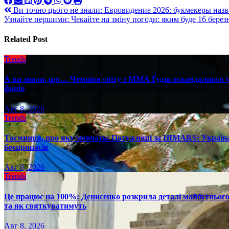
Навигация
Ви точно цього не знали: Евровидение 2026: букмекеры наз
Узнайте першими: Чекайте на зміну погоди: яким буде 16 берез
по
записям
Related Post
Trends
А ви знали, що… Чемпіон світу з ММА Ґудзь оскандалився че
фанів
Авг 8, 2026
Trends
Таємниця, про яку мовчать: Потужніші за HIMARS: Україна
боєприпасів
Авг 8, 2026
Trends
Це працює на 100%: Денисенко розкрила деталі майбутнього в
та як святкуватимуть
Авг 8, 2026