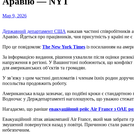
Аравію — NYT
Мар 9, 2026
Державний департамент США
наказав частині співробітників 
Аравію. Йдеться про працівників, чия присутність у країні не 
Про це повідомляє
The New York Times
із посиланням на амер
За інформацією видання, рішення ухвалили після оцінки ризикі
напруження в регіоні. У Вашингтоні побоюються, що конфлікт 
для американських об’єктів та громадян.
У зв’язку з цим частині дипломатів і членам їхніх родин дору
посольства продовжить роботу.
Американська влада зазначає, що подібні кроки є стандартною 
Водночас у Держдепартаменті наголошують, що уважно стежать 
Нагадаємо, що раніше
евакуаційний рейс Air France з ОАЕ роз
Евакуаційний літак авіакомпанії Air France, який мав забрати 
змушений повернутися назад у повітрі. Причиною стали ракети,
небезпечним.