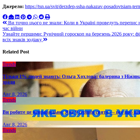
Джерело:
https://tsn.ua/svit/derzdep-ssha-nakazav-posadovtsiam-t
Навигация
Ви точно цього не знали: Коли в Україні проведуть перепис н
час війни
по
Узнайте першими: Рунічний гороскоп на березень 2026 року: фі
записям
всіх знаків зодіаку
Related Post
Trends
Тільки 1% людей знають: Ольга Хохлова: балерина з Ніжина 
зради
Авг 8, 2026
Trends
Ви робите це неправильно: Яке 9 серпня свято — все про це
Авг 8, 2026
Trends