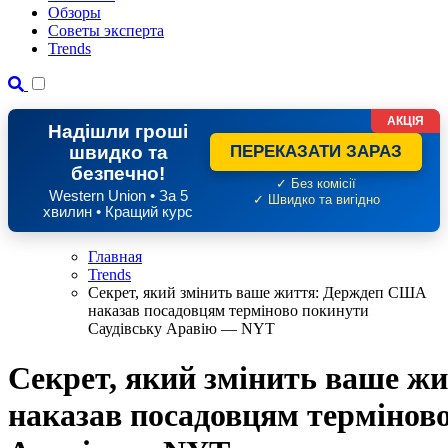
Обзоры
Советы эксперта
Trends
АКЦІЯ
Надішли гроші
швидко та
ПЕРЕКАЗАТИ ЗАРАЗ
безпечно!
✓ Без комісії
Western Union • За 5
✓ Швидко та вигідно
хвилин • Кращий курс
Главная
Trends
Секрет, який змінить ваше життя: Держдеп США
наказав посадовцям терміново покинути
Саудівську Аравію — NYT
Секрет, який змінить ваше 
наказав посадовцям термінов