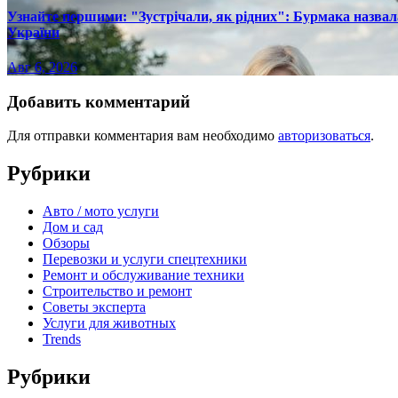
Узнайте першими: "Зустрічали, як рідних": Бурмака назвал
України
Авг 6, 2026
Добавить комментарий
Для отправки комментария вам необходимо
авторизоваться
.
Рубрики
Авто / мото услуги
Дом и сад
Обзоры
Перевозки и услуги спецтехники
Ремонт и обслуживание техники
Строительство и ремонт
Советы эксперта
Услуги для животных
Trends
Рубрики