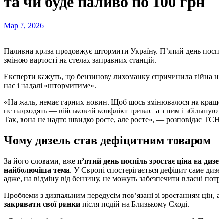
та чи буде паливо по 100 грн
Мар 7, 2026
Паливна криза продовжує штормити Україну. П’ятий день посп
зміною вартості на стелах заправних станцій.
Експерти кажуть, що бензинову лихоманку спричинила війна на
нас і надалі «штормитиме».
«На жаль, немає гарних новин. Щоб щось змінювалося на краще
не надходять — військовий конфлікт триває, а з ним і збільшу
Так, вона не надто швидко росте, але росте», — розповідає ТС
Чому дизель став дефіцитним товаром
За його словами, вже
п’ятий день поспіль зростає ціна на дизе
найболючіша тема
. У Європі спостерігається дефіцит саме ди
адже, на відміну від бензину, не можуть забезпечити власні пот
Проблеми з дизпальним передусім пов’язані зі зростанням цін, 
закривати свої ринки
після подій на Близькому Сході.