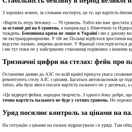
Стабільність бензину в період великої н
З хороших новин, за словами експерта, це те, що вартість бензин
«Вартість літру бензину — 70 гривень. Тобто він вже зростати у
за останні дні на 6 гривень
, а наприклад у Німеччині та Нідер
тиждень.
Бензинова криза не лише в Україні
і ми у даному ви
чи екстраординарними. У тій же Польщі відбулося зростання ва
відсутнє пальне, зокрема дизельне. У Франції спостерігається 
і ми тут поки не у найгіршому становищі порівняно з іншими 
Тризначні цифри на стелах: фейк про п
Останніми днями до АЗС по всій країні прикута увага спожива
ремонтують стелу АЗС з цінами. Багатьох автовласників це пі
табло, аби була змога писати вартість пального не у десятках, а
«Це відверті фейки, народна творчість. З одного боку добре, щ
точно вартість пального не буде у сотнях гривень
. Не пережи
Уряд посилює контроль за цінами на па
На ситуацію з цінами на пальне відреагували і в уряді. Там обі