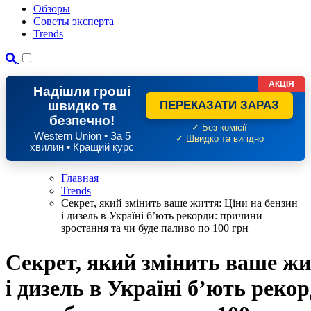
Обзоры
Советы эксперта
Trends
АКЦІЯ
Надішли гроші
швидко та
ПЕРЕКАЗАТИ ЗАРАЗ
безпечно!
✓ Без комісії
Western Union • За 5
✓ Швидко та вигідно
хвилин • Кращий курс
Главная
Trends
Секрет, який змінить ваше життя: Ціни на бензин
і дизель в Україні б’ють рекорди: причини
зростання та чи буде паливо по 100 грн
Секрет, який змінить ваше жи
і дизель в Україні б’ють реко