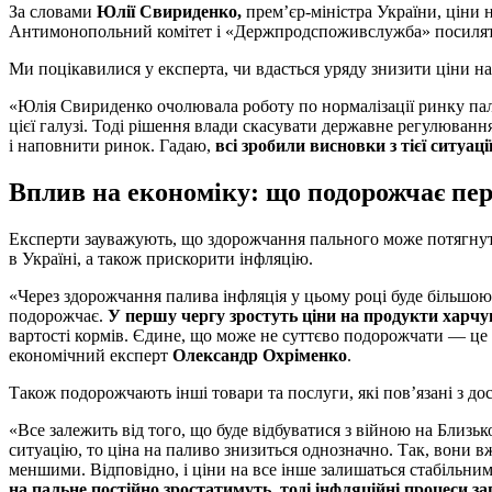
За словами
Юлії Свириденко,
прем’єр-міністра України, ціни н
Антимонопольний комітет і «Держпродспоживслужба» посилять 
Ми поцікавилися у експерта, чи вдасться уряду знизити ціни на
«Юлія Свириденко очолювала роботу по нормалізації ринку паль
цієї галузі. Тоді рішення влади скасувати державне регулюван
і наповнити ринок. Гадаю,
всі зробили висновки з тієї ситуаці
Вплив на економіку: що подорожчає п
Експерти зауважують, що здорожчання пального може потягнути
в Україні, а також прискорити інфляцію.
«Через здорожчання палива інфляція у цьому році буде більшою
подорожчає.
У першу чергу зростуть ціни на продукти харч
вартості кормів. Єдине, що може не суттєво подорожчати — це 
економічний експерт
Олександр Охріменко
.
Також подорожчають інші товари та послуги, які пов’язані з д
«Все залежить від того, що буде відбуватися з війною на Близь
ситуацію, то ціна на паливо знизиться однозначно. Так, вони вж
меншими. Відповідно, і ціни на все інше залишаться стабільни
на пальне постійно зростатимуть, тоді інфляційні процеси 