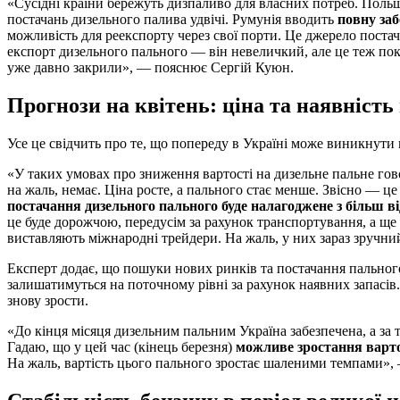
«Сусідні країни бережуть дизпаливо для власних потреб. Пол
постачань дизельного палива удвічі. Румунія вводить
повну заб
можливість для реекспорту через свої порти. Це джерело поста
експорт дизельного пального — він невеличкий, але це теж пок
уже давно закрили», — пояснює Сергій Куюн.
Прогнози на квітень: ціна та наявність
Усе це свідчить про те, що попереду в Україні може виникнути 
«У таких умовах про зниження вартості на дизельне пальне го
на жаль, немає. Ціна росте, а пального стає менше. Звісно — це
постачання дизельного пального буде налагоджене з більш в
це буде дорожчою, передусім за рахунок транспортування, а ще 
виставляють міжнародні трейдери. На жаль, у них зараз зручни
Експерт додає, що пошуки нових ринків та постачання пального 
залишатимуться на поточному рівні за рахунок наявних запасів.
знову зрости.
«До кінця місяця дизельним пальним Україна забезпечена, а за 
Гадаю, що у цей час (кінець березня)
можливе зростання варто
На жаль, вартість цього пального зростає шаленими темпами», 