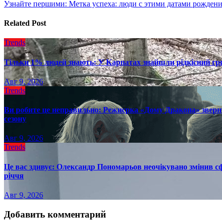
по
Узнайте першими: Метка успеха: люди с этими датами рожден
записям
Related Post
Trends
Тільки 1% людей знають: У Карпатах знайшли рідкісний гри
Авг 9, 2026
Trends
Ви робите це неправильно: Режисрка «Дому Дракона» зверн
сезону
Авг 9, 2026
Trends
Це вас здивує: Олександр Пономарьов неочікувано змінив сф
річчя
Авг 9, 2026
Добавить комментарий