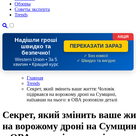
Обзоры
Советы эксперта
Trends
АКЦІЯ
Надішли гроші
швидко та
ПЕРЕКАЗАТИ ЗАРАЗ
безпечно!
✓ Без комісії
Western Union • За 5
✓ Швидко та вигідно
хвилин • Кращий курс
Главная
Trends
Секрет, який змінить ваше життя: Чоловік
підірвався на ворожому дроні на Сумщині,
наїхавши на нього: в ОВА розповіли деталі
Секрет, який змінить ваше жи
на ворожому дроні на Сумщині