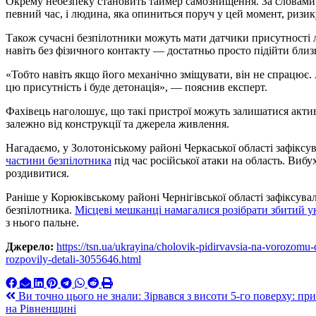
Окрему небезпеку становить таймер самознищення. За словами 
певний час, і людина, яка опиниться поруч у цей момент, ризи
Також сучасні безпілотники можуть мати датчики присутності 
навіть без фізичного контакту — достатньо просто підійти близ
«Тобто навіть якщо його механічно зміщувати, він не спрацює. А
цю присутність і буде детонація», — пояснив експерт.
Фахівець наголошує, що такі пристрої можуть залишатися акти
залежно від конструкції та джерела живлення.
Нагадаємо, у Золотоніському районі Черкаської області зафікс
частини безпілотника
під час російської атаки на область. Виб
роздивитися.
Раніше у Корюківському районі Чернігівської області зафіксув
безпілотника.
Місцеві мешканці намагалися розібрати збитий 
з нього пальне.
Джерело:
https://tsn.ua/ukrayina/cholovik-pidirvavsia-na-vorozom
rozpovily-detali-3055646.html
Навигация
Ви точно цього не знали: Зірвався з висоти 5-го поверху: п
на Рівненщині