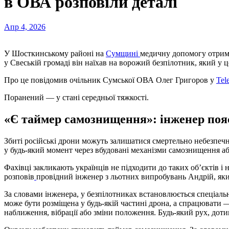
в ОВА розповіли деталі
Апр 4, 2026
У Шосткинському районі на
Сумщині
медичну допомогу отриму
у Свеській громаді він наїхав на ворожий безпілотник, який у 
Про це повідомив очільник Сумської ОВА Олег Григоров у
Tel
Поранений — у стані середньої тяжкості.
«Є таймер самознищення»: інженер поя
Збиті російські дрони можуть залишатися смертельно небезпечн
у будь-який момент через вбудовані механізми самознищення аб
Фахівці закликають українців не підходити до таких об’єктів 
розповів
провідний інженер з льотних випробувань Андрій, яки
За словами інженера, у безпілотниках встановлюється спеціальна
може бути розміщена у будь-якій частині дрона, а спрацювати 
наближення, вібрації або зміни положення. Будь-який рух, дот