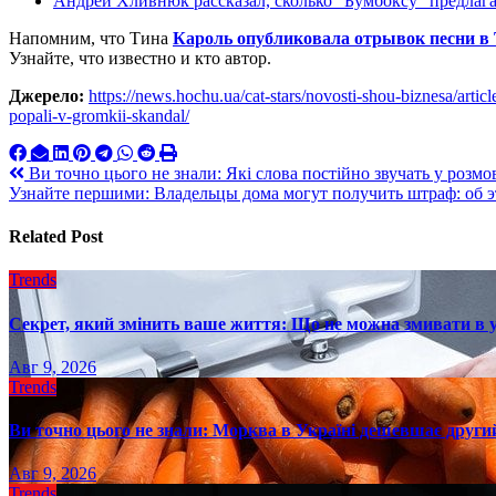
Андрей Хливнюк рассказал, сколько “Бумбоксу” предлаг
Напомним, что Тина
Кароль опубликовала отрывок песни в
Узнайте, что известно и кто автор.
Джерело:
https://news.hochu.ua/cat-stars/novosti-shou-biznesa/arti
popali-v-gromkii-skandal/
Навигация
Ви точно цього не знали: Які слова постійно звучать у розм
Узнайте першими: Владельцы дома могут получить штраф: об 
по
записям
Related Post
Trends
Секрет, який змінить ваше життя: Що не можна змивати в 
Авг 9, 2026
Trends
Ви точно цього не знали: Морква в Україні дешевшає другий
Авг 9, 2026
Trends