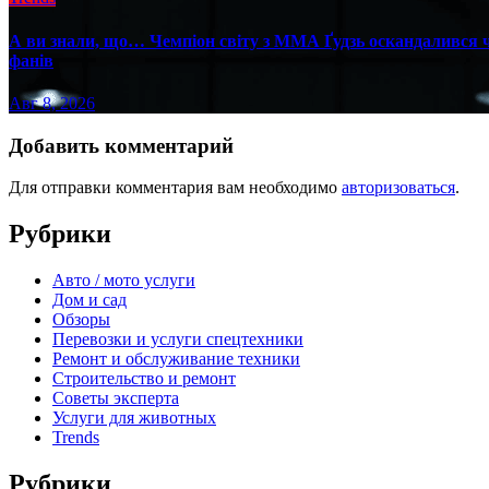
А ви знали, що… Чемпіон світу з ММА Ґудзь оскандалився че
фанів
Авг 8, 2026
Добавить комментарий
Для отправки комментария вам необходимо
авторизоваться
.
Рубрики
Авто / мото услуги
Дом и сад
Обзоры
Перевозки и услуги спецтехники
Ремонт и обслуживание техники
Строительство и ремонт
Советы эксперта
Услуги для животных
Trends
Рубрики