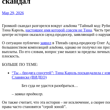
скандал
Мар 29, 2026
Громкий скандал разгорелся вокруг альбома “Тайный код: Рубикон”, над которым работали группа Бумбокс и певица
Тина Кароль,
настоящее имя которой совсем не Тина
. Часть тр
центре истории оказался саунд-продюсер, заявляющий о наруш
О ситуации публично
заявил
в Threads саунд-продюсер Олег Ад
большинством композиций альбома, однако не получил ни про
выплаты. По его словам, вопрос уже вышел за пределы личны
плоскость.
БОЛЬШЕ ПО ТЕМЕ:
“Ты – бродяга соцсетей”: Тина Кароль поскандалила с из
Славянске (ВИДЕО)
Без суда не удастся разобраться…
– заявил продюсер.
Он также считает, что эта история – не исключение, а скорее п
права часто становятся “серой зоной”.