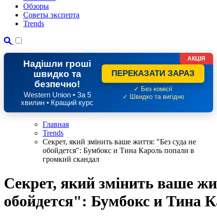
Обзоры
Советы эксперта
Trends
АКЦІЯ
Надішли гроші
швидко та
ПЕРЕКАЗАТИ ЗАРАЗ
безпечно!
✓ Без комісії
Western Union • За 5
✓ Швидко та вигідно
хвилин • Кращий курс
Главная
Trends
Секрет, який змінить ваше життя: "Без суда не
обойдется": Бумбокс и Тина Кароль попали в
громкий скандал
Секрет, який змінить ваше жит
обойдется": Бумбокс и Тина 