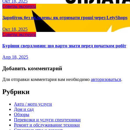
Окт 18, 2025
Советы эксперта
Заробіток без вкладень: як отримати гроші через LetyShops
Окт 18, 2025
Советы эксперта
Буріння свердловин: що варто знати перед початком робіт
Апр 18, 2025
Добавить комментарий
Для отправки комментария вам необходимо
авторизоваться
.
Рубрики
Авто / мото услуги
Дом и сад
Обзоры
Перевозки и услуги спецтехники
Ремонт и обслуживание техники