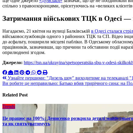
Ще одне джерело
«Думської»
зазначає, що це не поодинокий ви
спільно з правоохоронцями, орієнтуючись на «великих клієнтів
Затримання військових ТЦК в Одесі — 
Нагадаємо, 21 квітня на вулиці Балківській
в Одесі сталася стр
військовослужбовців одного з районних ТЦК та СП. Відео інци
до асфальту, поширили місцеві пабліки. В Одеському обласном
працівників, зазначивши, що причини та обставини події наразі
оприлюднені згодом.
Джерело:
https://tsn.ua/ukrayina/spetsoperatsiia-sbu-v-odesi-skilk
Навигация
Узнайте першими: "Дизель шоу" виходитиме на телеканалі "1
Ви робите це неправильно: Батько вбив трирічного сина: на По
по
записям
Related Post
Trends
Це працює на 100%: Денисенко розкрила деталі майбутнього в
та як святкуватимуть