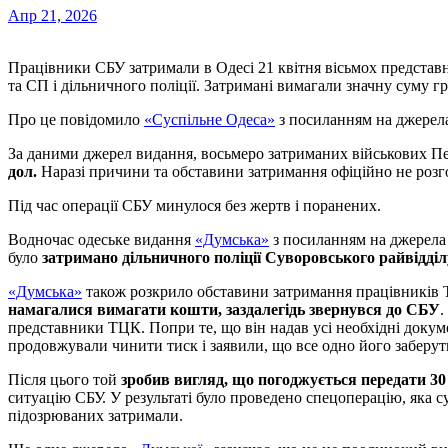
Апр 21, 2026
Працівники СБУ затримали в Одесі 21 квітня вісьмох предста
та СП і дільничного поліції. Затримані вимагали значну суму г
Про це повідомило
«Суспільне Одеса»
з посиланням на джерела
За даними джерел видання, восьмеро затриманих військових 
дол.
Наразі причини та обставини затримання офіційно не роз
Під час операції СБУ минулося без жертв і поранених.
Водночас одеське видання
«Думська»
з посиланням на джерела
було
затримано дільничного поліції Суворовського райвідді
«Думська»
також розкрило обставини затримання працівників 
намагалися вимагати кошти, заздалегідь звернувся до СБУ
.
представники ТЦК. Попри те, що він надав усі необхідні докум
продовжували чинити тиск і заявили, що все одно його заберут
Після цього той
зробив вигляд, що погоджується передати 30 
ситуацію СБУ. У результаті було проведено спецоперацію, яка
підозрюваних затримали.