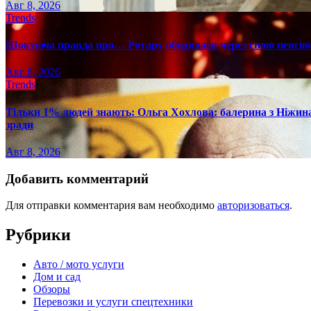
Авг 8, 2026
Trends
Шокуюча правда про… Ротару обурилася через свою пенсію 
Авг 8, 2026
Trends
Тільки 1% людей знають: Ольга Хохлова: балерина з Ніжина 
зради
Авг 8, 2026
Добавить комментарий
Для отправки комментария вам необходимо
авторизоваться
.
Рубрики
Авто / мото услуги
Дом и сад
Обзоры
Перевозки и услуги спецтехники