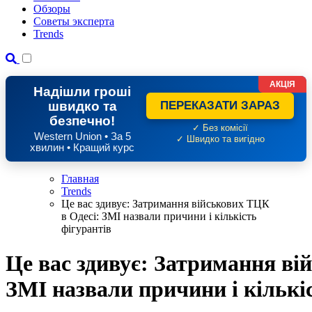
Обзоры
Советы эксперта
Trends
АКЦІЯ
Надішли гроші
швидко та
ПЕРЕКАЗАТИ ЗАРАЗ
безпечно!
✓ Без комісії
Western Union • За 5
✓ Швидко та вигідно
хвилин • Кращий курс
Главная
Trends
Це вас здивує: Затримання військових ТЦК
в Одесі: ЗМІ назвали причини і кількість
фігурантів
Це вас здивує: Затримання ві
ЗМІ назвали причини і кількі