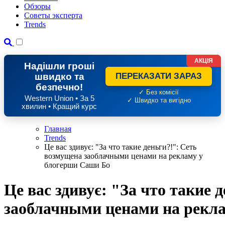
Обзоры
Советы эксперта
Trends
АКЦІЯ
Надішли гроші
швидко та
ПЕРЕКАЗАТИ ЗАРАЗ
безпечно!
✓ Без комісії
Western Union • За 5
✓ Швидко та вигідно
хвилин • Кращий курс
Главная
Trends
Це вас здивує: "За что такие деньги?!": Сеть
возмущена заоблачными ценами на рекламу у
блогерши Саши Бо
Це вас здивує: "За что такие 
заоблачными ценами на рекл