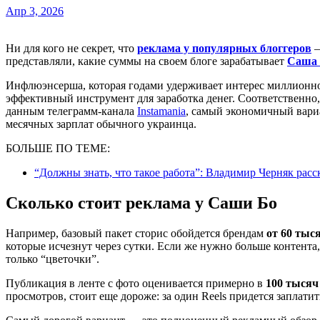
Апр 3, 2026
Ни для кого не секрет, что
реклама у популярных блоггеров
—
представляли, какие суммы на своем блоге зарабатывает
Саша
Инфлюэнсерша, которая годами удерживает интерес миллионно
эффективный инструмент для заработка денег. Соответственно
данным телеграмм-канала
Instamania
, самый экономичный вари
месячных зарплат обычного украинца.
БОЛЬШЕ ПО ТЕМЕ:
“Должны знать, что такое работа”: Владимир Черняк расск
Сколько стоит реклама у Саши Бо
Например, базовый пакет сторис обойдется брендам
от 60 тыс
которые исчезнут через сутки. Если же нужно больше контента,
только “цветочки”.
Публикация в ленте с фото оценивается примерно в
100 тысяч
просмотров, стоит еще дороже: за один Reels придется заплати