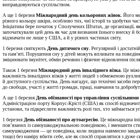
виправдовуються суспільством.
А ще 1 березня
Міжнародний день кольорових жінок
. Його м
різного кольору шкіри, особливо тих, чиї історії та здобутки 
Ініціатива бере початок у Сполучених Штатах, де організації, 
започаткували цей день як час для визнання їхнього внеску й бо
відзначати не лише у США, а й у різних частинах світу.
1 березня святкують
День дитячого сну
. Регулярний і достатні
та пам’яті. Порушення сну у дітей можуть впливати на поведінк
зміцнювати імунітет, обмін речовин і фізичне відновлення після
Також 1 березня
Міжнародний день інвалідного візка
. Це між
важливість інвалідних візків у житті людей з обмеженою рух
й доступного суспільства. День нагадує, що технічні засоби п
до свободи, участі у житті громади, праці, навчання та добробут
А ще 1 березня
День обізнаності про управління суспільним
Адміністрацією порту Корпус‑Крісті (США) як спосіб відзначит
установи, та підкреслити важливість ролі тих, хто займається 
1 березня
День обізнаності про аутоагресію
. Це міжнародна ін
пов’язаних із самоушкоджувальною поведінкою, і зменшити стиг
самоушкодження — це поведінка, коли людина навмисно завдає с
тощо) без наміру вбити себе, але як спосіб справлятися з дуж