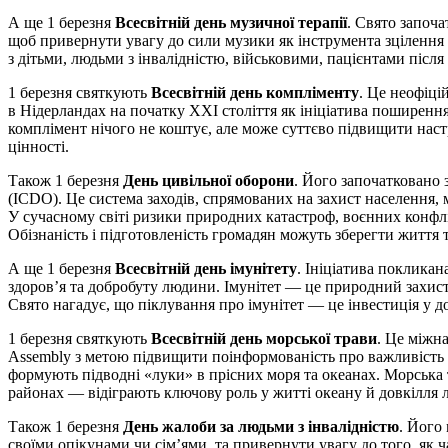
А ще 1 березня
Всесвітній день музичної терапії
. Свято започа
щоб привернути увагу до сили музики як інструмента зцілення т
з дітьми, людьми з інвалідністю, військовими, пацієнтами після і
1 березня святкують
Всесвітній день компліменту
. Це неофіці
в Нідерландах на початку ХХІ століття як ініціатива поширення
комплімент нічого не коштує, але може суттєво підвищити наст
цінності.
Також 1 березня
День цивільної оборони
. Його започатковано за
(ICDO). Це система заходів, спрямованих на захист населення, м
У сучасному світі ризики природних катастроф, воєнних конфл
Обізнаність і підготовленість громадян можуть зберегти життя 
А ще 1 березня
Всесвітній день імунітету
. Ініціатива покликан
здоров’я та добробуту людини. Імунітет — це природний захист 
Свято нагадує, що піклування про імунітет — це інвестиція у до
1 березня святкують
Всесвітній день морської трави
. Це міжн
Assembly з метою підвищити поінформованість про важливість 
формують підводні «луки» в прісних моря та океанах. Морська 
районах — відіграють ключову роль у житті океану й довкілля
Також 1 березня
День жалоби за людьми з інвалідністю
. Його
своїми опікунами чи сім’ями, та привернути увагу до того, як