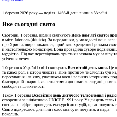
1 березня 2026 року — неділя. 1466-й день війни в Україні.
Яке сьогодні свято
Сьогодні, 1 березня, віряни святкують
День пам’яті святої пре
в місті Іліополь (Фінікія). За переданням, у молодості вона ве
про Христа, щиро покаялася, прийняла хрещення і роздала сво
й настоятелькою монастиря. Вона провадила суворе подвижниц
мудрістю. Під час переслідувань християн зазнала мук за віру 
усічення мечем.
1 березня в Україні і світі святкують
Всесвітній день коня
. Це 
та їхньої ролі в історії людства. Кінь протягом тисячоліть був 
пересування і зв’язку, учасником воєн і великих історичних поді
благородній тварині, яка століттями допомагала людині розвив
свободи та шляхетності.
Також 1 березня
Всесвітній день дитячого телебачення і рад
створений за ініціативою UNICEF 1991 року. У цей день теле- і 
спеціальні ефіри, проводять екскурсії до студій, організовують
Свято підкреслює: дитячий голос має бути почутим, а медіа — 
поколінь.