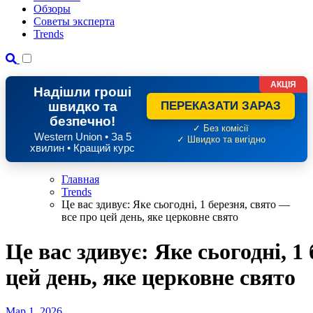
Обзоры
Советы эксперта
Trends
АКЦІЯ
Надішли гроші
швидко та
ПЕРЕКАЗАТИ ЗАРАЗ
безпечно!
✓ Без комісії
Western Union • За 5
✓ Швидко та вигідно
хвилин • Кращий курс
Главная
Trends
Це вас здивує: Яке сьогодні, 1 березня, свято —
все про цей день, яке церковне свято
Це вас здивує: Яке сьогодні, 1
цей день, яке церковне свято
Мар 1, 2026