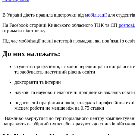
В Україні діють правила відстрочки від
мобілізації
для студентів
На Facebook-сторінці Київського обласного ТЦК та СП
розпові
отримати відстрочку.
Під час мобілізації певні категорії громадян, які пов’язані з ос
До них належать:
студенти професійної, фахової передвищої та вищої освіти, які навчаються за денною або дуальною формою
та здобувають наступний рівень освіти
докторанти та інтерни
наукові та науково-педагогічні працівники закладів освіт
педагогічні працівники шкіл, коледжів і професійно-технічних закладів, якщо вони працюють за основним
місцем роботи не менше ніж на 0,75 ставки
«Важливо звернутися до територіального центру комплектуванн
направлять на збірний пункт або зарахують до списків військов