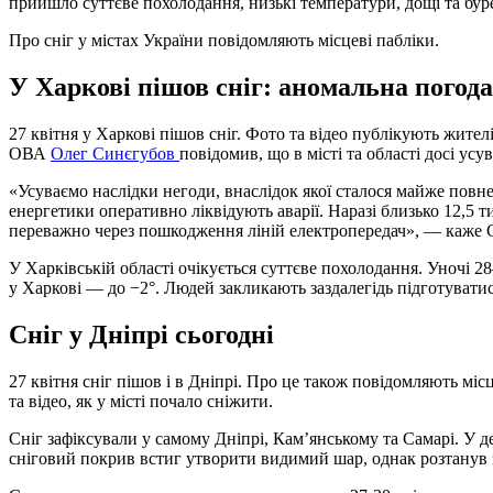
прийшло суттєве похолодання, низькі температури, дощі та буре
Про сніг у містах України повідомляють місцеві пабліки.
У Харкові пішов сніг: аномальна погода
27 квітня у Харкові пішов сніг. Фото та відео публікують жител
ОВА
Олег Синєгубов
повідомив, що в місті та області досі ус
«Усуваємо наслідки негоди, внаслідок якої сталося майже повн
енергетики оперативно ліквідують аварії. Наразі близько 12,5 
переважно через пошкодження ліній електропередач», — каже 
У Харківській області очікується суттєве похолодання. Уночі 2
у Харкові — до −2°. Людей закликають заздалегідь підготувати
Сніг у Дніпрі сьогодні
27 квітня сніг пішов і в Дніпрі. Про це також повідомляють місц
та відео, як у місті почало сніжити.
Сніг зафіксували у самому Дніпрі, Кам’янському та Самарі. У д
сніговий покрив встиг утворити видимий шар, однак розтанув з