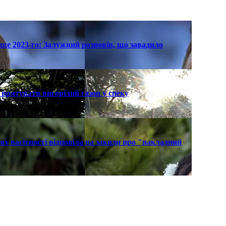
ще 2023-го: Залужний розповів, що завадило
к врятувати вигорілий газон у спеку
х вагітності відповіла на закиди про "накладний