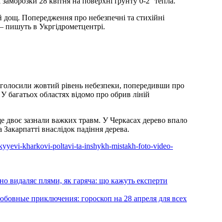
заморозки 28 квітня на поверхні ґрунту 0-2° тепла.
й дощ. Попередження про небезпечні та стихійні
— пишуть в Укргідрометцентрі.
голосили жовтий рівень небезпеки, попередивши про
 У багатьох областях відомо про обрив ліній
ще двоє зазнали важких травм. У Черкасах дерево впало
Закарпатті внаслідок падіння дерева.
-kyyevi-kharkovi-poltavi-ta-inshykh-mistakh-foto-video-
но видаляє плями, як гаряча: що кажуть експерти
любовные приключения: гороскоп на 28 апреля для всех