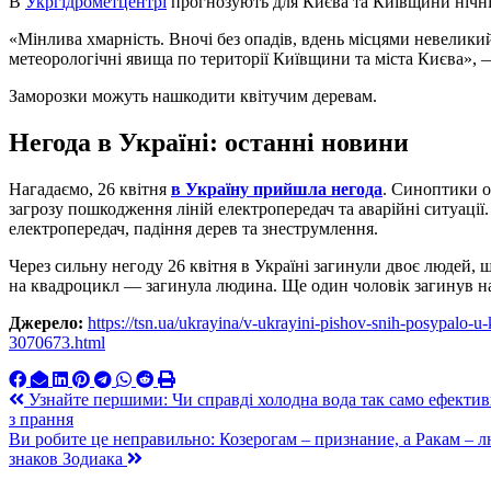
В
Укргідрометцентрі
прогнозують для Києва та Київщини нічні 
«Мінлива хмарність. Вночі без опадів, вдень місцями невелики
метеорологічні явища по території Київщини та міста Києва», 
Заморозки можуть нашкодити квітучим деревам.
Негода в Україні: останні новини
Нагадаємо, 26 квітня
в Україну прийшла негода
. Синоптики о
загрозу пошкодження ліній електропередач та аварійні ситуації.
електропередач, падіння дерев та знеструмлення.
Через сильну негоду 26 квітня в Україні загинули двоє людей, 
на квадроцикл — загинула людина. Ще один чоловік загинув на 
Джерело:
https://tsn.ua/ukrayina/v-ukrayini-pishov-snih-posypalo-u
3070673.html
Навигация
Узнайте першими: Чи справді холодна вода так само ефектив
з прання
по
Ви робите це неправильно: Козерогам – признание, а Ракам – 
записям
знаков Зодиака