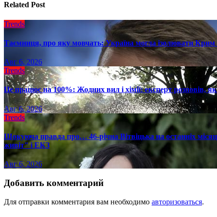
Related Post
Trends
Таємниця, про яку мовчать: Україна могла ізолювати Крим 
Авг 6, 2026
Trends
Це працює на 100%: Жодних вил і хімії: експерт розповів, я
Авг 6, 2026
Trends
Шокуюча правда про… 46-річна Вітвіцька на останніх місяця
живіт" і ЕКЗ
Авг 6, 2026
Добавить комментарий
Для отправки комментария вам необходимо
авторизоваться
.