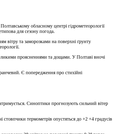
У Полтавському обласному центрі гідрометеорології
етипова для сезону погода.
ям вітру та заморозками на поверхні ґрунту
еорології.
евеликими проясненнями та дощами. У Полтаві вночі
аранчевий. Є попередження про стихійні
е затримується. Синоптики прогнозують сильний вітер
чі стовпчики термометрів опустяться до +2 +4 градусів