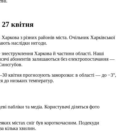
вії.
 27 квітня
і Харкова з різних районів міста. Очільник Харківської
увають наслідки негоди.
е знеструмлення Харкова й частини області. Наші
тисячі абонентів залишаються без електропостачання —
Синєгубов.
8–30 квітня прогнозують заморозки: в області — до −3°,
ся до низьких температур.
еві пабліки та медіа. Користувачі діляться фото
еяких містах сніг був короткочасним. Подекуди
а кілька хвилин.