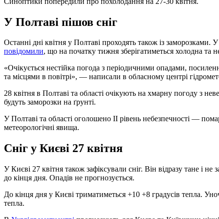
Синоптики попередили про похолодання на 27-30 квітня.
У Полтаві пішов сніг
Останні дні квітня у Полтаві проходять також із заморозками. 
повідомили
, що на початку тижня зберігатиметься холодна та н
«Очікується нестійка погода з періодичними опадами, посиленн
та місцями в повітрі», — написали в обласному центрі гідромет
28 квітня в Полтаві та області очікують на хмарну погоду з н
будуть заморозки на ґрунті.
У Полтаві та області оголошено ІІ рівень небезпечності — пом
метеорологічні явища.
Сніг у Києві 27 квітня
У Києві 27 квітня також зафіксували сніг. Він відразу тане і н
до кінця дня. Опадів не прогнозується.
До кінця дня у Києві триматиметься +10 +8 градусів тепла. Уно
тепла.