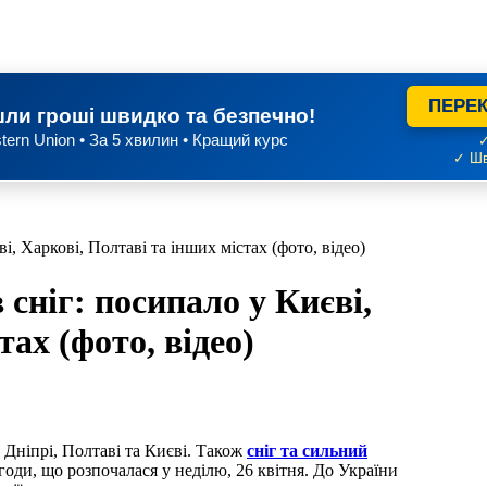
ПЕРЕК
ли гроші швидко та безпечно!
tern Union • За 5 хвилин • Кращий курс
✓
✓ Шв
і, Харкові, Полтаві та інших містах (фото, відео)
 сніг: посипало у Києві,
ах (фото, відео)
, Дніпрі, Полтаві та Києві. Також
сніг та сильний
егоди, що розпочалася у неділю, 26 квітня. До України