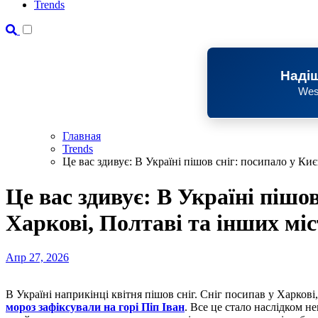
Trends
Надіш
Wes
Главная
Trends
Це вас здивує: В Україні пішов сніг: посипало у Києв
Це вас здивує: В Україні пішов
Харкові, Полтаві та інших міст
Апр 27, 2026
В Україні наприкінці квітня пішов сніг. Сніг посипав у Харкові
мороз зафіксували на горі Піп Іван
. Все це стало наслідком н