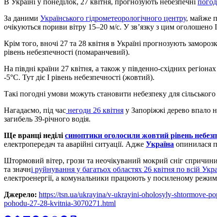
В Україні у понеділок, 27 квітня, прогнозують небезпечні
погод
За даними
Українського гідрометеорологічного центру
, майже п
очікуються пориви вітру 15–20 м/с. У зв’язку з цим оголошено I
Крім того, вночі 27 та 28 квітня в Україні прогнозують заморозки
рівень небезпечності (помаранчевий).
На півдні країни 27 квітня, а також у південно-східних регіона
-5°C. Тут діє I рівень небезпечності (жовтий).
Такі погодні умови можуть становити небезпеку для сільського г
Нагадаємо, під час
негоди 26 квітня
у Запоріжжі дерево впало н
загибель 39-річного водія.
Ще вранці неділі
синоптики оголосили жовтий рівень небез
електропередач та аварійні ситуації. Адже
Україна
опинилася п
Штормовий вітер, грози та неочікуваний мокрий сніг спричин
та значн
і руйнування у багатьох областях 26 квітня по всій Укра
електроенергії, а комунальники працюють у посиленому режим
Джерело:
https://tsn.ua/ukrayina/v-ukrayini-oholosyly-shtormove-
pohodu-27-28-kvitnia-3070271.html