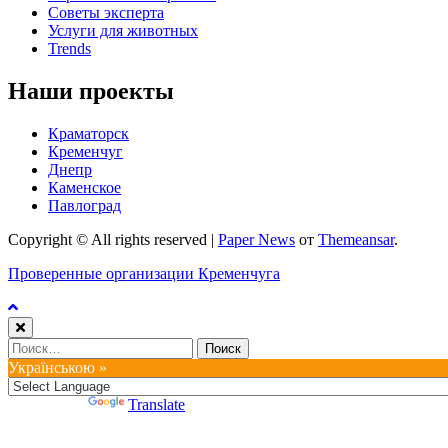
Советы эксперта
Услуги для животных
Trends
Наши проекты
Краматорск
Кременчуг
Днепр
Каменское
Павлоград
Copyright © All rights reserved
|
Paper News
от
Themeansar
.
Проверенные организации Кременчуга
Найти:
Українською »
Powered by
Translate