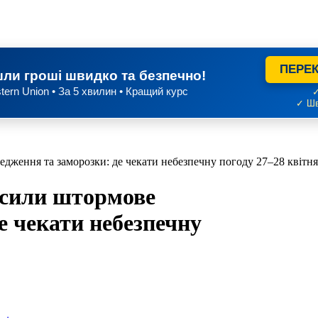
ПЕРЕК
ли гроші швидко та безпечно!
tern Union • За 5 хвилин • Кращий курс
✓
✓ Шв
едження та заморозки: де чекати небезпечну погоду 27–28 квітня
лосили штормове
е чекати небезпечну