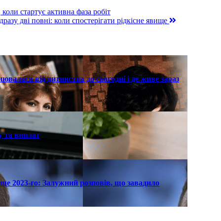
коли стартує активна фаза робіт
дразу дві повні: коли спостерігати рідкісне явище
нювалася від дитинства до сьогодні і де живе зараз
у та виплат
ще 2023-го: Залужний розповів, що завадило