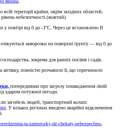
ні явища
.
о всій території країни, окрім західних областей,
 рівень небезпечності (жовтий).
 у повітрі від 0 до -3°C. Через це встановлено II
х очікуються заморозки на поверхні ґрунту — від 0 до
осподарства, зокрема для ранніх посівів і садів.
а автівку, повністю розчавило її, що спричинило
пеки,
попередивши про загрозу пошкодження ліній
ід ударом потужної негоди.
или загибель людей, транспортний колапс
їні
. У кількох регіонах введено аварійні відключення
і.
poperedzennia-ta-zamorozky-de-chekaty-nebezpechnu-