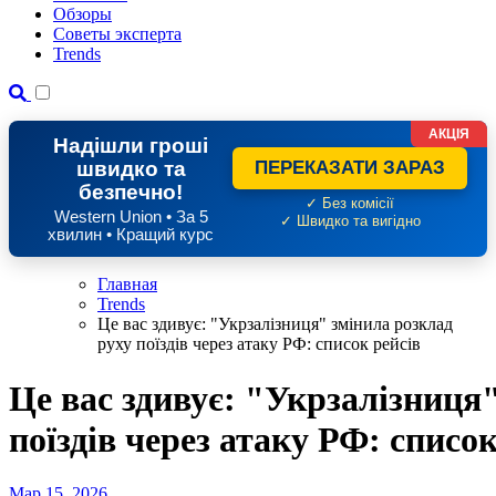
Обзоры
Советы эксперта
Trends
АКЦІЯ
Надішли гроші
швидко та
ПЕРЕКАЗАТИ ЗАРАЗ
безпечно!
✓ Без комісії
Western Union • За 5
✓ Швидко та вигідно
хвилин • Кращий курс
Главная
Trends
Це вас здивує: "Укрзалізниця" змінила розклад
руху поїздів через атаку РФ: список рейсів
Це вас здивує: "Укрзалізниця
поїздів через атаку РФ: список
Мар 15, 2026