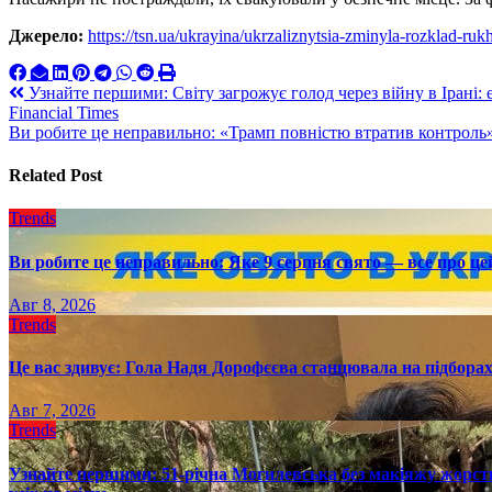
Джерело:
https://tsn.ua/ukrayina/ukrzaliznytsia-zminyla-rozklad-ru
Навигация
Узнайте першими: Світу загрожує голод через війну в Ірані
Financial Times
по
Ви робите це неправильно: «Трамп повністю втратив контроль»
записям
Related Post
Trends
Ви робите це неправильно: Яке 9 серпня свято — все про це
Авг 8, 2026
Trends
Це вас здивує: Гола Надя Дорофєєва станцювала на підборах
Авг 7, 2026
Trends
Узнайте першими: 51-річна Могилевська без макіяжу жорстк