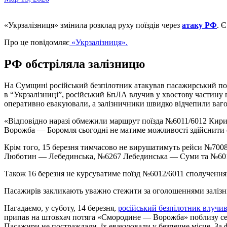
«Укрзалізниця» змінила розклад руху поїздів через
атаку РФ
. 
Про це повідомляє
«Укрзалізниця».
РФ обстріляла залізницю
На Сумщині російський безпілотник атакував пасажирський п
в “Укрзалізниці”, російський БпЛА влучив у хвостову частину 
оперативно евакуювали, а залізничники швидко відчепили ваго
«Відповідно наразі обмежили маршрут поїзда №6011/6012 Кир
Ворожба — Боромля сьогодні не матиме можливості здійснити с
Крім того, 15 березня тимчасово не вирушатимуть рейси №70
Люботин — Лебединська, №6267 Лебединська — Суми та №60
Також 16 березня не курсуватиме поїзд №6012/6011 сполучен
Пасажирів закликають уважно стежити за оголошеннями залізни
Нагадаємо, у суботу, 14 березня,
російський безпілотник влучи
припав на штовхач потяга «Смородине — Ворожба» поблизу се
Пасажири не постраждали, їх евакуювали у безпечне місце. За 