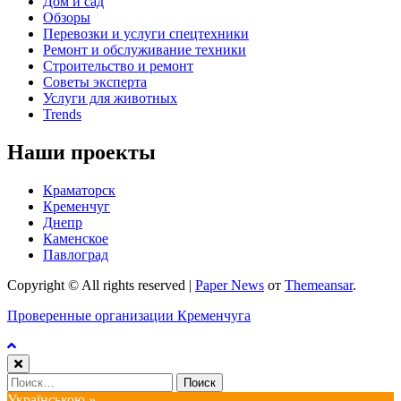
Дом и сад
Обзоры
Перевозки и услуги спецтехники
Ремонт и обслуживание техники
Строительство и ремонт
Советы эксперта
Услуги для животных
Trends
Наши проекты
Краматорск
Кременчуг
Днепр
Каменское
Павлоград
Copyright © All rights reserved
|
Paper News
от
Themeansar
.
Проверенные организации Кременчуга
Найти:
Українською »