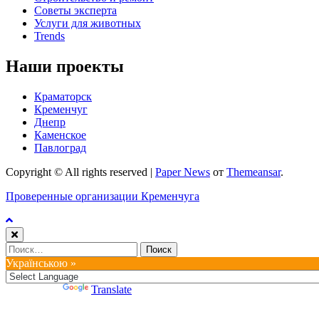
Советы эксперта
Услуги для животных
Trends
Наши проекты
Краматорск
Кременчуг
Днепр
Каменское
Павлоград
Copyright © All rights reserved
|
Paper News
от
Themeansar
.
Проверенные организации Кременчуга
Найти:
Українською »
Powered by
Translate