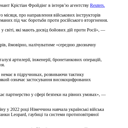
енант Крістіан Фройдінг в інтерв’ю агентству
Reuters.
го місяця, про направлення військових інструкторів
маних під час боротьби проти російського вторгнення.
 у світі, які мають досвід бойових дій проти Росії», —
рів, ймовірно, налічуватиме «середню двозначну
галузі артилерії, інженерії, бронетанкових операцій,
ня.
х немає в підручниках, розвиваючи тактику
, який означає застосування високоцифрованих
жає партнерство у сфері безпеки на рівних умовах», —
ну у 2022 році Німеччина навчала українські війська
анки Leopard, гаубиці та системи протиповітряної