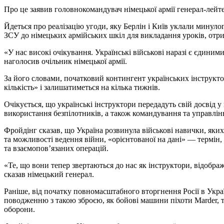
Про це заявив головнокомандувач німецької армії генерал-лейт
Йдеться про реалізацію угоди, яку Берлін і Київ уклали минуло
ЗСУ до німецьких армійських шкіл для викладання уроків, отри
«У нас високі очікування. Українські військові наразі є єдиними
наголосив очільник німецької армії.
За його словами, початковий контингент українських інструкто
кількість» і залишатиметься на кілька тижнів.
Очікується, що українські інструктори передадуть свій досвід у 
використання безпілотників, а також командування та управлін
Фройдінг сказав, що Україна розвинула військові навички, яки
та можливості ведення війни, «орієнтованої на дані» — термін
та взаємопов’язаних операцій.
«Те, що вони тепер звертаються до нас як інструктори, відобра
сказав німецький генерал.
Раніше, від початку повномасштабного вторгнення Росії в Украї
поводженню з такою зброєю, як бойові машини піхоти Marder, т
оборони.