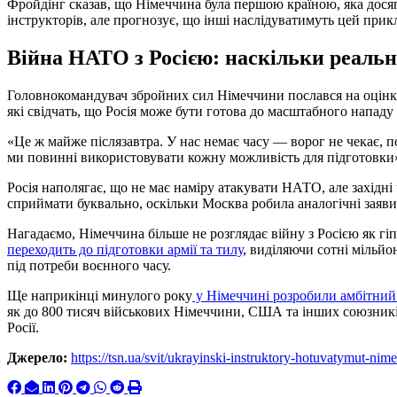
Фройдінг сказав, що Німеччина була першою країною, яка дося
інструкторів, але прогнозує, що інші наслідуватимуть цей прик
Війна НАТО з Росією: наскільки реальн
Головнокомандувач збройних сил Німеччини послався на оцінки
які свідчать, що Росія може бути готова до масштабного нападу
«Це ж майже післязавтра. У нас немає часу — ворог не чекає, 
ми повинні використовувати кожну можливість для підготовки»
Росія наполягає, що не має наміру атакувати НАТО, але західн
сприймати буквально, оскільки Москва робила аналогічні заяви
Нагадаємо, Німеччина більше не розглядає війну з Росією як г
переходить до підготовки армії та тилу
, виділяючи сотні мільй
під потреби воєнного часу.
Ще наприкінці минулого року
у Німеччині розробили амбітний 
як до 800 тисяч військових Німеччини, США та інших союзників
Росії.
Джерело:
https://tsn.ua/svit/ukrayinski-instruktory-hotuvatymut-ni