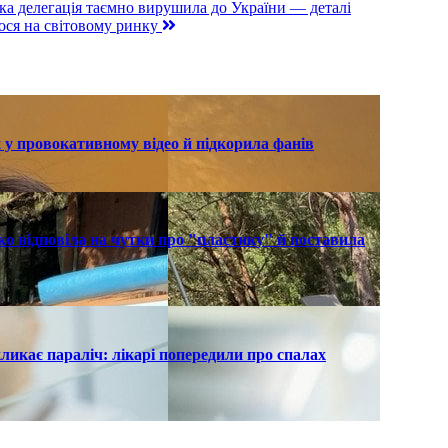
а делегація таємно вирушила до України — деталі
лося на світовому ринку
 у провокативному відео й підкорила фанів
о відповіла на чутки про "пластику" й поставила
ликає параліч: лікарі попередили про спалах