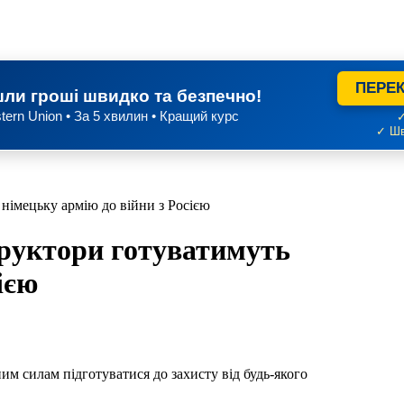
ПЕРЕК
ли гроші швидко та безпечно!
tern Union • За 5 хвилин • Кращий курс
✓
✓ Шв
 німецьку армію до війни з Росією
структори готуватимуть
ією