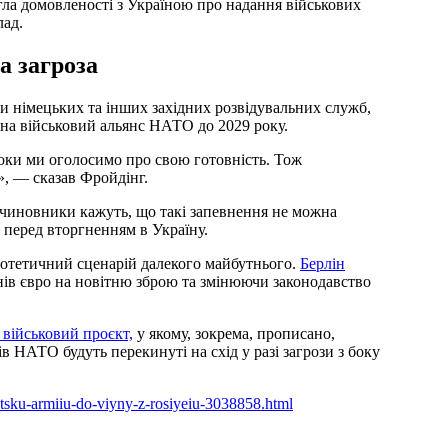
гла домовленості з Україною про надання військових
лад.
а загроза
 німецьких та інших західних розвідувальних служб,
 на військовий альянс НАТО до 2029 року.
поки ми оголосимо про свою готовність. Тож
, — сказав Фройдінг.
і чиновники кажуть, що такі запевнення не можна
 перед вторгненням в Україну.
іпотетичний сценарій далекого майбутнього.
Берлін
онів євро на новітню зброю та змінюючи законодавство
військовий проєкт,
у якому, зокрема, прописано,
 НАТО будуть перекинуті на схід у разі загрози з боку
metsku-armiiu-do-viyny-z-rosiyeiu-3038858.html