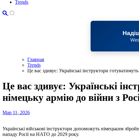
Trends
Надіш
Wes
Главная
Trends
Це вас здивує: Українські інструктори готуватимуть
Це вас здивує: Українські ін
німецьку армію до війни з Рос
Мар 11, 2026
Українські військові інструктори допоможуть німецьким збройним силам підготуватися до захисту від будь-якого
нападу Росії на НАТО до 2029 року.