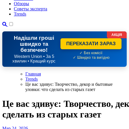
Обзоры
Советы эксперта
Trends
АКЦІЯ
Надішли гроші
швидко та
ПЕРЕКАЗАТИ ЗАРАЗ
безпечно!
✓ Без комісії
Western Union • За 5
✓ Швидко та вигідно
хвилин • Кращий курс
Главная
Trends
Це вас здивує: Творчество, декор и бытовые
уловки: что сделать из старых газет
Це вас здивує: Творчество, де
сделать из старых газет
Мар 24, 2026