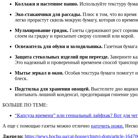
Коллажи и настенное панно.
Используйте текстуру бума
Эко-стаканчики для рассады.
Плюс в том, что во время 
легко прорастут сквозь мокрую бумагу, которая со времен
Мульчирование грядок.
Газеты сдерживают рост сорняко
слоем на грядку и присыпьте сверху соломой или корой.
Освежитель для обуви и холодильника.
Газетная бумага
Защита стекольных изделий при переезде.
Заверните ка
Это надежный и проверенный временем способ транспор
Мытье зеркал и окон.
Особая текстура бумаги помогут и
блеск.
Подстилка для хранения овощей.
Выстелите дно ящиков
впитывать лишний конденсат, предотвращая гниение уро
БОЛЬШЕ ПО ТЕМЕ:
“Капсула времени” или гениальный лайфхак? Вот для че
А еще с помощью газеты можно отлично
наточить ножи.
Нескол
Джерело:
https://news.hochu.ua/cat-house/chistyi-dom/article-16470