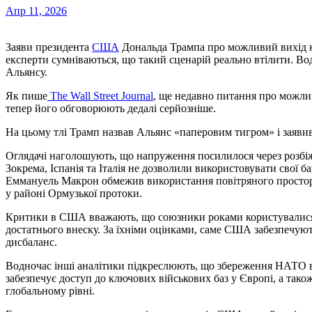
Апр 11, 2026
Заяви президента
США
Дональда Трампа про можливий вихід 
експерти сумніваються, що такий сценарій реально втілити. Во
Альянсу.
Як пише
The Wall Street Journal
, ще недавно питання про можл
тепер його обговорюють дедалі серйозніше.
На цьому тлі Трамп назвав Альянс «паперовим тигром» і заяви
Оглядачі наголошують, що напруження посилилося через розб
Зокрема, Іспанія та Італія не дозволили використовувати свої б
Еммануель Макрон обмежив використання повітряного простору
у районі Ормузької протоки.
Критики в США вважають, що союзники роками користувалися
достатнього внеску. За їхніми оцінками, саме США забезпечую
дисбаланс.
Водночас інші аналітики підкреслюють, що збереження НАТО в
забезпечує доступ до ключових військових баз у Європі, а так
глобальному рівні.