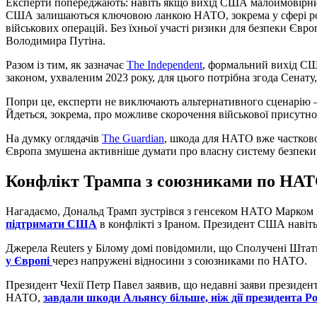
Експерти попереджають: навіть якщо вихід США малоймовірний
США залишаються ключовою ланкою НАТО, зокрема у сфері роз
військових операцій. Без їхньої участі ризики для безпеки Євро
Володимира Путіна.
Разом із тим, як зазначає
The Independent
, формальний вихід СШ
законом, ухваленим 2023 року, для цього потрібна згода Сенату,
Попри це, експерти не виключають альтернативного сценарію
Йдеться, зокрема, про можливе скорочення військової присутнос
На думку оглядачів
The Guardian
, шкода для НАТО вже частково
Європа змушена активніше думати про власну систему безпеки
Конфлікт Трампа з союзниками по НАТ
Нагадаємо, Дональд Трамп зустрівся з генсеком НАТО Марком 
підтримати США
в конфлікті з Іраном. Президент США навіт
Джерела Reuters у Білому домі повідомили, що Сполучені Шта
у Європі
через напружені відносини з союзниками по НАТО.
Президент Чехії Петр Павел заявив, що недавні заяви президен
НАТО,
завдали шкоди Альянсу більше, ніж дії президента Ро