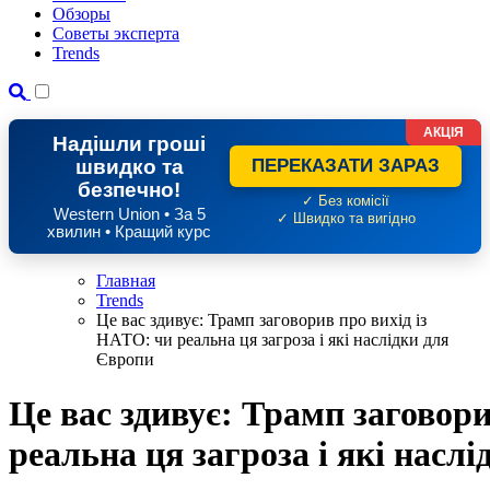
Обзоры
Советы эксперта
Trends
АКЦІЯ
Надішли гроші
швидко та
ПЕРЕКАЗАТИ ЗАРАЗ
безпечно!
✓ Без комісії
Western Union • За 5
✓ Швидко та вигідно
хвилин • Кращий курс
Главная
Trends
Це вас здивує: Трамп заговорив про вихід із
НАТО: чи реальна ця загроза і які наслідки для
Європи
Це вас здивує: Трамп заговори
реальна ця загроза і які насл