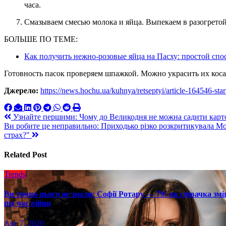
часа.
Смазываем смесью молока и яйца. Выпекаем в разогретой
БОЛЬШЕ ПО ТЕМЕ:
Как получить нежно-розовые яйца на Пасху: простой спо
Готовность пасок проверяем шпажкой. Можно украсить их косам
Джерело:
https://news.hochu.ua/kuhnya/retseptyi/article-164546-sta
Навигация
Узнайте першими: Чому до Великодня не можна садити кар
Ви робите це неправильно: Приходько різко розкритикувала Мона
по
страх?"
записям
Related Post
Trends
Ви точно цього не знали: Софії Ротару — 79: як співачка змі
під час війни
Авг 7, 2026