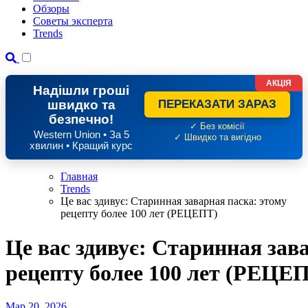
Обзоры
Советы эксперта
Trends
АКЦІЯ
Надішли гроші
швидко та
ПЕРЕКАЗАТИ ЗАРАЗ
безпечно!
✓ Без комісії
Western Union • За 5
✓ Швидко та вигідно
хвилин • Кращий курс
Главная
Trends
Це вас здивує: Старинная заварная паска: этому
рецепту более 100 лет (РЕЦЕПТ)
Це вас здивує: Старинная зав
рецепту более 100 лет (РЕЦЕ
Мар 20, 2026