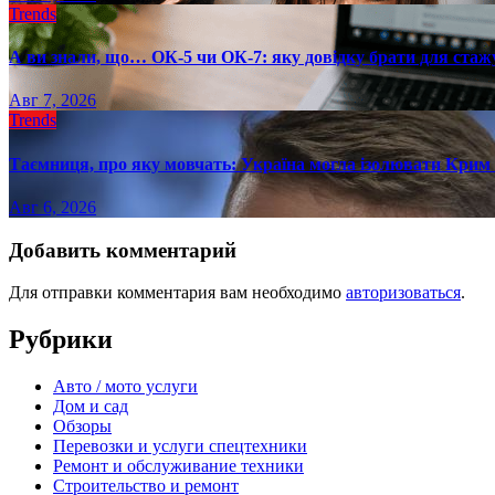
Trends
А ви знали, що… ОК-5 чи ОК-7: яку довідку брати для стаж
Авг 7, 2026
Trends
Таємниця, про яку мовчать: Україна могла ізолювати Крим 
Авг 6, 2026
Добавить комментарий
Для отправки комментария вам необходимо
авторизоваться
.
Рубрики
Авто / мото услуги
Дом и сад
Обзоры
Перевозки и услуги спецтехники
Ремонт и обслуживание техники
Строительство и ремонт