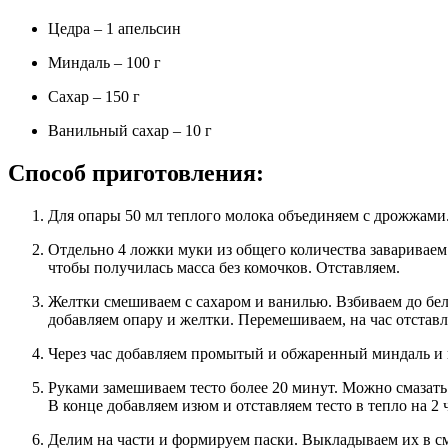
Цедра – 1 апельсин
Миндаль – 100 г
Сахар – 150 г
Ванильный сахар – 10 г
Способ приготовления:
Для опары 50 мл теплого молока объединяем с дрожжами
Отдельно 4 ложки муки из общего количества завариваем молоком. После закипания замешиваем венчиком,
чтобы получилась масса без комочков. Отставляем.
Желтки смешиваем с сахаром и ванилью. Взбиваем до белого состояния. Когда заваренное тесто остынет,
добавляем опару и желтки. Перемешиваем, на час отставл
Через час добавляем промытый и обжаренный миндаль и 
Руками замешиваем тесто более 20 минут. Можно смазать ладони растительным маслом, но не подсыпать муку.
В конце добавляем изюм и отставляем тесто в тепло на 2 ч
Делим на части и формируем паски. Выкладываем их в смазанные формы и оставляем подходить еще на 1,5-2