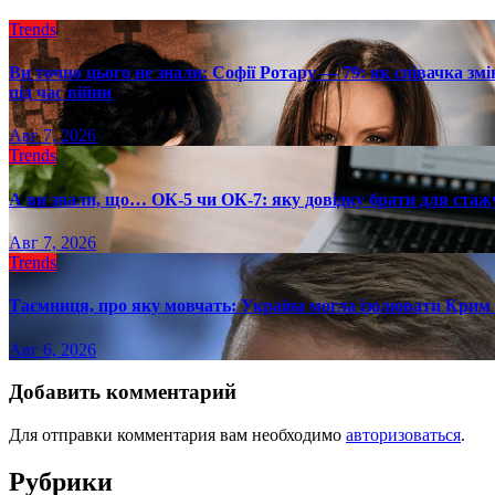
Trends
Ви точно цього не знали: Софії Ротару — 79: як співачка змі
під час війни
Авг 7, 2026
Trends
А ви знали, що… ОК-5 чи ОК-7: яку довідку брати для стаж
Авг 7, 2026
Trends
Таємниця, про яку мовчать: Україна могла ізолювати Крим 
Авг 6, 2026
Добавить комментарий
Для отправки комментария вам необходимо
авторизоваться
.
Рубрики