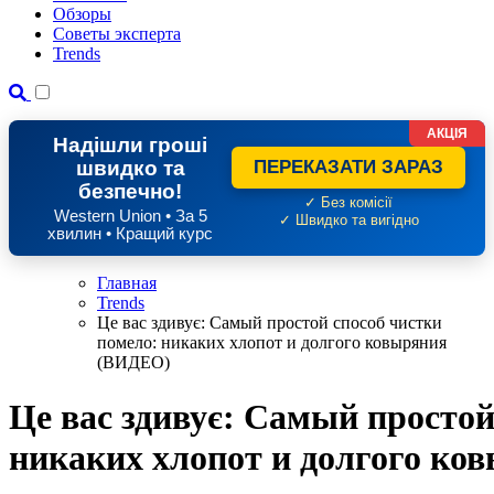
Обзоры
Советы эксперта
Trends
АКЦІЯ
Надішли гроші
швидко та
ПЕРЕКАЗАТИ ЗАРАЗ
безпечно!
✓ Без комісії
Western Union • За 5
✓ Швидко та вигідно
хвилин • Кращий курс
Главная
Trends
Це вас здивує: Самый простой способ чистки
помело: никаких хлопот и долгого ковыряния
(ВИДЕО)
Це вас здивує: Самый простой
никаких хлопот и долгого к