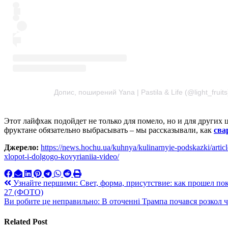
Допис, поширений Yana | Pastila & Life (@light_fruits
Этот лайфхак подойдет не только для помело, но и для других ц
фруктане обязательно выбрасывать – мы рассказывали, как
сва
Джерело:
https://news.hochu.ua/kuhnya/kulinarnyie-podskazki/artic
xlopot-i-dolgogo-kovyrianiia-video/
Навигация
Узнайте першими: Свет, форма, присутствие: как прошел пок
27 (ФОТО)
по
Ви робите це неправильно: В оточенні Трампа почався розкол ч
записям
Related Post