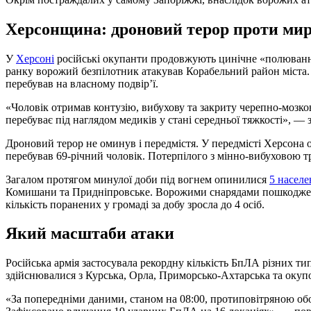
Херсонщина: дроновий терор проти ми
У
Херсоні
російські окупанти продовжують цинічне «полювання
ранку ворожий безпілотник атакував Корабельний район міста. 
перебував на власному подвір’ї.
«Чоловік отримав контузію, вибухову та закриту черепно-мозков
перебуває під наглядом медиків у стані середньої тяжкості», —
Дроновий терор не оминув і передмістя. У передмісті Херсона 
перебував 69-річний чоловік. Потерпілого з мінно-вибуховою т
Загалом протягом минулої доби під вогнем опинилися
5 населе
Комишани та Придніпровське. Ворожими снарядами пошкоджено 
кількість поранених у громаді за добу зросла до 4 осіб.
Який масштаби атаки
Російська армія застосувала рекордну кількість БпЛА різних тип
здійснювалися з Курська, Орла, Приморсько-Ахтарська та окуп
«За попередніми даними, станом на 08:00, протиповітряною о