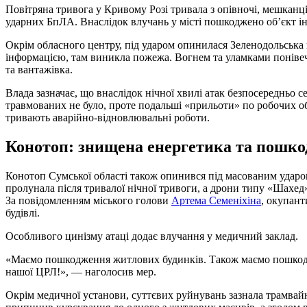
Повітряна тривога у Кривому Розі тривала з опівночі, мешканц
ударних БпЛА. Внаслідок влучань у місті пошкоджено об’єкт і
Окрім обласного центру, під ударом опинилася Зеленодольська 
інформацією, там виникла пожежа. Вогнем та уламками понівеч
та вантажівка.
Влада зазначає, що внаслідок нічної хвилі атак безпосередньо
травмованих не було, проте подальші «прильоти» по робочих об
тривають аварійно-відновлювальні роботи.
Конотоп: знищена енергетика та пошко
Конотоп Сумської області також опинився під масованим ударо
пролунала після тривалої нічної тривоги, а дрони типу «Шахед
За повідомленням міського голови
Артема Семеніхіна
, окупант
будівлі.
Особливого цинізму атаці додає влучання у медичний заклад.
«Маємо пошкодження житлових будинків. Також маємо пошкод
нашої ЦРЛ!», — наголосив мер.
Окрім медичної установи, суттєвих руйнувань зазнала трамва