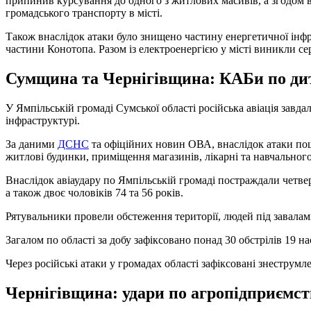
припинив курсування до одного з житлових масивів, а згодом 
громадського транспорту в місті.
Також внаслідок атаки було знищено частину енергетичної інф
частини Конотопа. Разом із електроенергією у місті виникли с
Сумщина та Чернігівщина: КАБи по дит
У Ямпільській громаді Сумської області російська авіація завд
інфраструктурі.
За даними
ДСНС
та офіційних новин ОВА, внаслідок атаки пош
житлові будинки, приміщення магазинів, лікарні та навчального
Внаслідок авіаудару по Ямпільській громаді постраждали четвер
а також двоє чоловіків 74 та 56 років.
Рятувальники провели обстеження території, людей під завалам
Загалом по області за добу зафіксовано понад 30 обстрілів 19 н
Через російські атаки у громадах області зафіксовані знеструмл
Чернігівщина: удари по агропідприємств