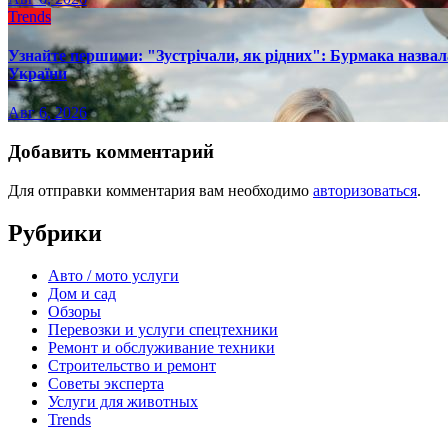
Trends
Узнайте першими: "Зустрічали, як рідних": Бурмака назвал
України
Авг 6, 2026
Добавить комментарий
Для отправки комментария вам необходимо
авторизоваться
.
Рубрики
Авто / мото услуги
Дом и сад
Обзоры
Перевозки и услуги спецтехники
Ремонт и обслуживание техники
Строительство и ремонт
Советы эксперта
Услуги для животных
Trends