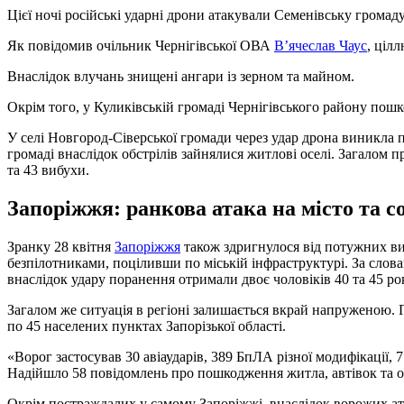
Цієї ночі російські ударні дрони атакували Семенівську громаду 
Як повідомив очільник Чернігівської ОВА
В’ячеслав Чаус
, ціл
Внаслідок влучань знищені ангари із зерном та майном.
Окрім того, у Куликівській громаді Чернігівського району пош
У селі Новгород-Сіверської громади через удар дрона виникла 
громаді внаслідок обстрілів зайнялися житлові оселі. Загалом п
та 43 вибухи.
Запоріжжя: ранкова атака на місто та со
Зранку 28 квітня
Запоріжжя
також здригнулося від потужних виб
безпілотниками, поціливши по міській інфраструктурі. За слов
внаслідок удару поранення отримали двоє чоловіків 40 та 45 ро
Загалом же ситуація в регіоні залишається вкрай напруженою. 
по 45 населених пунктах Запорізької області.
«Ворог застосував 30 авіаударів, 389 БпЛА різної модифікації, 7
Надійшло 58 повідомлень про пошкодження житла, автівок та о
Окрім постраждалих у самому Запоріжжі, внаслідок ворожих ата