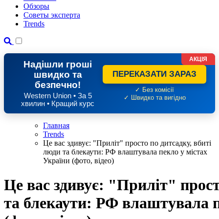
Обзоры
Советы эксперта
Trends
АКЦІЯ
Надішли гроші
швидко та
ПЕРЕКАЗАТИ ЗАРАЗ
безпечно!
✓ Без комісії
Western Union • За 5
✓ Швидко та вигідно
хвилин • Кращий курс
Главная
Trends
Це вас здивує: "Приліт" просто по дитсадку, вбиті
люди та блекаути: РФ влаштувала пекло у містах
України (фото, відео)
Це вас здивує: "Приліт" прост
та блекаути: РФ влаштувала п