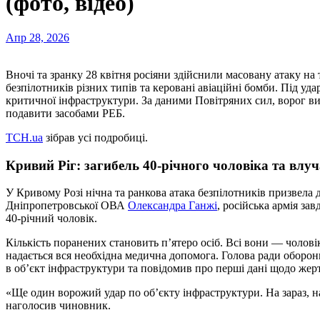
(фото, відео)
Апр 28, 2026
Вночі та зранку 28 квітня росіяни здійснили масовану атаку н
безпілотників різних типів та керовані авіаційні бомби. Під уд
критичної інфраструктури. За даними Повітряних сил, ворог ви
подавити засобами РЕБ.
ТСН.ua
зібрав усі подробиці.
Кривий Ріг: загибель 40-річного чоловіка та влу
У Кривому Розі нічна та ранкова атака безпілотників призвела 
Дніпропетровської ОВА
Олександра Ганжі
, російська армія зав
40-річний чоловік.
Кількість поранених становить п’ятеро осіб. Всі вони — чоловік
надається вся необхідна медична допомога. Голова ради оборон
в об’єкт інфраструктури та повідомив про перші дані щодо жер
«Ще один ворожий удар по об’єкту інфраструктури. На зараз, н
наголосив чиновник.