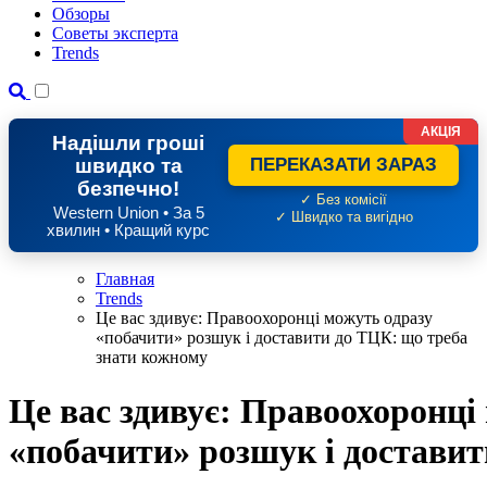
Обзоры
Советы эксперта
Trends
АКЦІЯ
Надішли гроші
швидко та
ПЕРЕКАЗАТИ ЗАРАЗ
безпечно!
✓ Без комісії
Western Union • За 5
✓ Швидко та вигідно
хвилин • Кращий курс
Главная
Trends
Це вас здивує: Правоохоронці можуть одразу
«побачити» розшук і доставити до ТЦК: що треба
знати кожному
Це вас здивує: Правоохоронці
«побачити» розшук і доставит