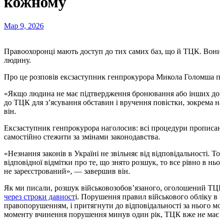
кожному
Мар 9, 2026
Правоохоронці мають доступ до тих самих баз, що й ТЦК. Вони можуть одразу побачити інформацію та затримати
людину.
Про це розповів ексзаступник генпрокурора Микола Голомша п
«Якщо людина не має підтвердження бронювання або інших доку
до ТЦК для з’ясування обставин і вручення повістки, зокрема н
він.
Ексзаступник генпрокурора наголосив: всі процедури прописан
самостійно стежити за змінами законодавства.
«Незнання законів в Україні не звільняє від відповідальності. 
відповідної відмітки про те, що знято розшук, то все рівно в ньо
не зареєстрований», — завершив він.
Як ми писали, розшук військовозобов’язаного, оголошений Т
через строки давност
і. Порушення правил військового обліку в
правопорушенням, і притягнути до відповідальності за нього м
моменту вчинення порушення минув один рік, ТЦК вже не має 