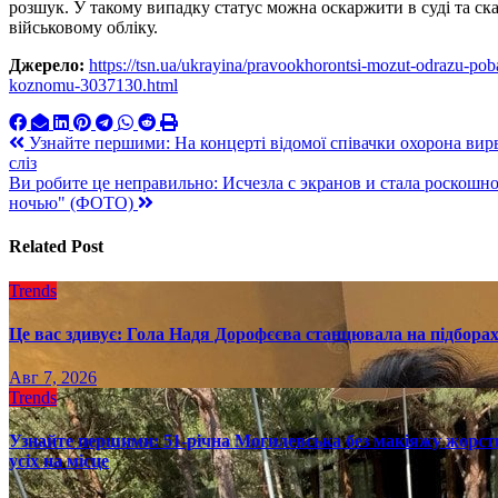
розшук. У такому випадку статус можна оскаржити в суді та ск
військовому обліку.
Джерело:
https://tsn.ua/ukrayina/pravookhorontsi-mozut-odrazu-pob
koznomu-3037130.html
Навигация
Узнайте першими: На концерті відомої співачки охорона вирва
сліз
по
Ви робите це неправильно: Исчезла с экранов и стала роскошно
записям
ночью" (ФОТО)
Related Post
Trends
Це вас здивує: Гола Надя Дорофєєва станцювала на підборах
Авг 7, 2026
Trends
Узнайте першими: 51-річна Могилевська без макіяжу жорстк
усіх на місце