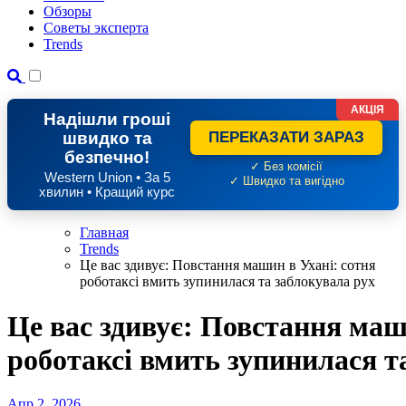
Обзоры
Советы эксперта
Trends
АКЦІЯ
Надішли гроші
швидко та
ПЕРЕКАЗАТИ ЗАРАЗ
безпечно!
✓ Без комісії
Western Union • За 5
✓ Швидко та вигідно
хвилин • Кращий курс
Главная
Trends
Це вас здивує: Повстання машин в Ухані: сотня
роботаксі вмить зупинилася та заблокувала рух
Це вас здивує: Повстання маш
роботаксі вмить зупинилася т
Апр 2, 2026