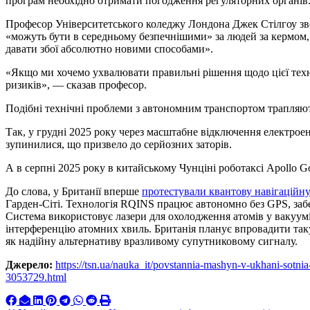
програм необхідно отримати погодження регуляторних органів
Професор Університетського коледжу Лондона Джек Стілгоу зве
«можуть бути в середньому безпечнішими» за людей за кермом,
давати збої абсолютно новими способами».
«Якщо ми хочемо ухвалювати правильні рішення щодо цієї техн
ризиків», — сказав професор.
Подібні технічні проблеми з автономним транспортом трапляют
Так, у грудні 2025 року через масштабне відключення електро
зупинилися, що призвело до серйозних заторів.
А в серпні 2025 року в китайському Чунціні роботаксі Apollo G
До слова, у Британії вперше
протестували квантову навігаційн
Гарден-Сіті. Технологія RQINS працює автономно без GPS, забе
Система використовує лазери для охолодження атомів у вакуумі
інтерференцію атомних хвиль. Британія планує впровадити таку
як надійну альтернативу вразливому супутниковому сигналу.
Джерело:
https://tsn.ua/nauka_it/povstannia-mashyn-v-ukhani-sotni
3053729.html