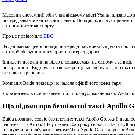
Масовий системний збій у китайському місті Ухань призвів до
посеред завантажених магістралей. Поліція розслідує причини і
автономного транспорту.
Про це повідомило
BBC
.
За даними місцевої поліції, попередні висновки свідчать про «с
автомобілів зупинилися просто посеред дороги.
Інцидент потрапив на відео в соцмережах: на одному з записів, і
несправність. Водночас правоохоронці наголошують, що ніхто 
залишити транспорт.
Компанія Baidu поки що не надала офіційного коментаря.
Як зазначено в повідомленні поліції, опублікованому в Weibo, о
Що відомо про безпілотні таксі Apollo 
Baidu розвиває сервіс безпілотних таксі Apollo Go, який працює
частина — у Китаї. Ще у грудні 2025 року сервіси Uber і Lyft 
плануючи випробування автомобілів Apollo Go на дорогах Велик