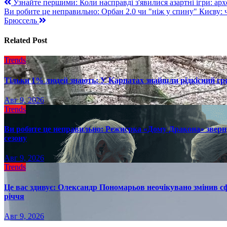
Навигация
Узнайте першими: Коли насправді з'явилися азартні ігри: ар
Ви робите це неправильно: Орбан 2.0 чи "ніж у спину" Києву:
по
Брюссель
записям
Related Post
Trends
Тільки 1% людей знають: У Карпатах знайшли рідкісний гри
Авг 9, 2026
Trends
Ви робите це неправильно: Режисрка «Дому Дракона» зверн
сезону
Авг 9, 2026
Trends
Це вас здивує: Олександр Пономарьов неочікувано змінив сф
річчя
Авг 9, 2026