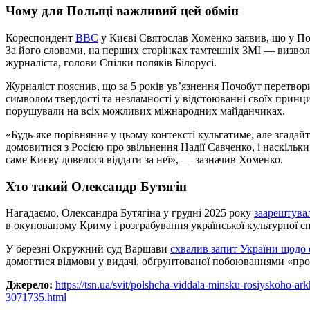
Чому для Польщі важливий цей обмін
Кореспондент
ВВС
у Києві Святослав Хоменко заявив, що у Пол
За його словами, на перших сторінках тамтешніх ЗМІ — визво
журналіста, голови Спілки поляків Білорусі.
Журналіст пояснив, що за 5 років ув’язнення Почобут перетвори
символом твердості та незламності у відстоюванні своїх принц
порушували на всіх можливих міжнародних майданчиках.
«Будь-яке порівняння у цьому контексті кульгатиме, але згадайт
домовитися з Росією про звільнення Надії Савченко, і наскільки
саме Києву довелося віддати за неї», — зазначив Хоменко.
Хто такий Олександр Бутягін
Нагадаємо, Олександра Бутягіна у грудні 2025 року
заарештува
в окупованому Криму і розграбування української культурної 
У березні Окружний суд Варшави
схвалив запит України щодо 
домогтися відмови у видачі, обґрунтованої побоюваннями «про 
Джерело:
https://tsn.ua/svit/polshcha-viddala-minsku-rosiyskoho-a
3071735.html