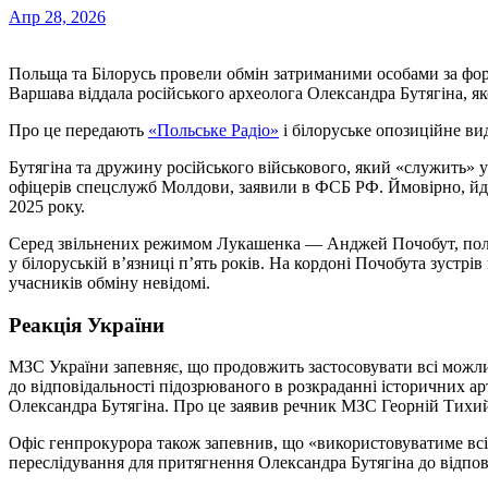
Апр 28, 2026
Польща та Білорусь провели обмін затриманими особами за формулою «п’ять на п’ять». Зокрема, в рамках обміну
Варшава віддала російського археолога Олександра Бутягіна, я
Про це передають
«Польське Радіо»
і білоруське опозиційне в
Бутягіна та дружину російського військового, який «служить» 
офіцерів спецслужб Молдови, заявили в ФСБ РФ. Ймовірно, йд
2025 року.
Серед звільнених режимом Лукашенка — Анджей Почобут, поль
у білоруській в’язниці п’ять років. На кордоні Почобута зустрі
учасників обміну невідомі.
Реакція України
МЗС України запевняє, що продовжить застосовувати всі можл
до відповідальності підозрюваного в розкраданні історичних а
Олександра Бутягіна. Про це заявив речник МЗС Георній Тихи
Офіс генпрокурора також запевнив, що «використовуватиме всі
переслідування для притягнення Олександра Бутягіна до відпов