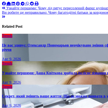
Навигация
Узнайте першими: Чому лід рятує пересолений фарш: кулінар
Ви робите це неправильно: Чому багатодітні батьки за кордон
по
записям
Related Post
Trends
Це вас здивує: Олександр Пономарьов неочікувано змінив сф
річчя
Авг 9, 2026
Trends
Узнайте першими: Даша Квіткова зробила болісне зізнання пр
Авг 9, 2026
Trends
Секрет, який змінить ваше життя: Що не можна змивати в 
Авг 9, 2026