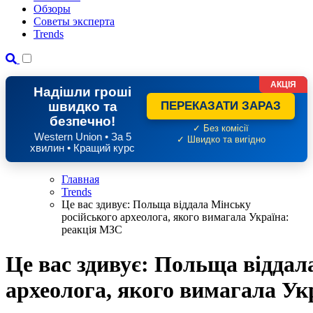
Обзоры
Советы эксперта
Trends
АКЦІЯ
Надішли гроші
швидко та
ПЕРЕКАЗАТИ ЗАРАЗ
безпечно!
✓ Без комісії
Western Union • За 5
✓ Швидко та вигідно
хвилин • Кращий курс
Главная
Trends
Це вас здивує: Польща віддала Мінську
російського археолога, якого вимагала Україна:
реакція МЗС
Це вас здивує: Польща віддал
археолога, якого вимагала Ук