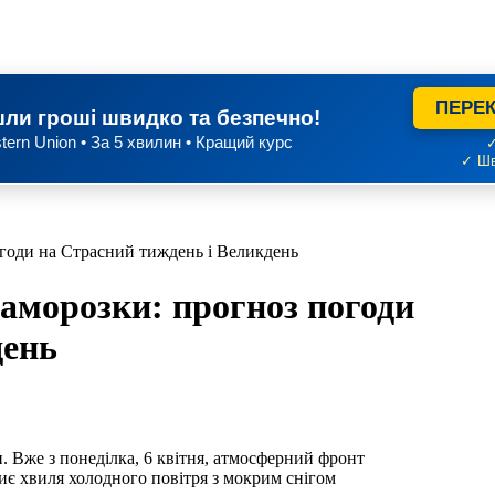
ПЕРЕК
ли гроші швидко та безпечно!
tern Union • За 5 хвилин • Кращий курс
✓
✓ Шв
огоди на Страсний тиждень і Великдень
заморозки: прогноз погоди
день
риє хвиля холодного повітря з мокрим снігом