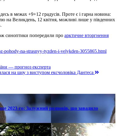
десь в межах +9+12 градусів. Проте є і гарна новина:
ілю на Великдень, 12 квітня, можливі лише у південних
.
ож синоптики попередили про
арктичне вторгнення
noz-pohody-na-strasnyy-tyzden-i-velykden-3055865.html
аїни — прогноз експерта
илася на шоу з виступом ексчоловіка Дантеса
ще 2023-го: Залужний розповів, що завадило