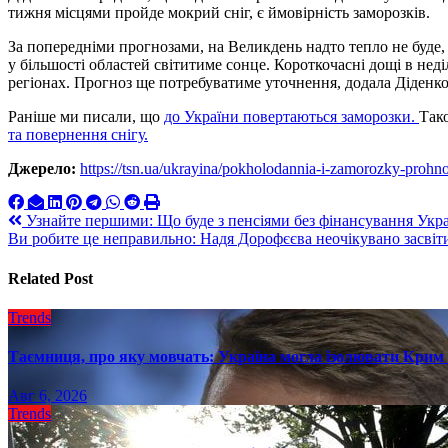
тижня місцями пройде мокрий сніг, є ймовірність заморозків.
За попередніми прогнозами, на Великдень надто тепло не буде, 
у більшості областей світитиме сонце. Короткочасні дощі в нед
регіонах. Прогноз ще потребуватиме уточнення, додала Діденко
Раніше ми писали, що
до України повертаються заморозки.
Так
та повернення снігу.
Джерело:
https://tsn.ua/ukrayina/pokholodannia-i-zamorozky-proh
Навигация
Узнайте першими: Що буде з пенсіями без фінансування Укр
Ви робите це неправильно: Надя Дорофєєва неочікувано засвіт
по
записям
Related Post
Trends
Таємниця, про яку мовчать: Україна могла ізолювати Крим 
Авг 6, 2026
Trends