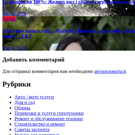
Це працює на 100%: Жодних вил і хімії: експерт розповів, я
Авг 6, 2026
Trends
Шокуюча правда про… 46-річна Вітвіцька на останніх місяця
живіт" і ЕКЗ
Авг 6, 2026
Добавить комментарий
Для отправки комментария вам необходимо
авторизоваться
.
Рубрики
Авто / мото услуги
Дом и сад
Обзоры
Перевозки и услуги спецтехники
Ремонт и обслуживание техники
Строительство и ремонт
Советы эксперта
Услуги для животных