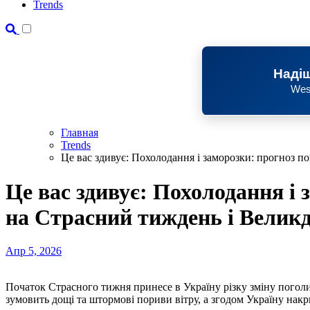
Trends
Надіш
Wes
Главная
Trends
Це вас здивує: Похолодання і заморозки: прогноз п
Це вас здивує: Похолодання і 
на Страсний тиждень і Велик
Апр 5, 2026
Початок Страсного тижня принесе в Україну різку зміну поголи. Вже з понеділка, 6 квітня, атмосферний фронт
зумовить дощі та штормові пориви вітру, а згодом Україну нак