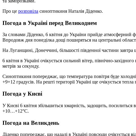
та заморозками.
Про це
розповіла
синоптикиня Наталія Діденко.
Погода в Україні перед Великоднем
За словами Діденко, 6 квітня до України прийде атмосферний фро
Впродовж дня понеділка дощі поширяться на центральні област
На Луганщині, Донеччині, більшості південної частини завтра щ
6 квітня в Україні очікується сильний вітер, північно-західно
метрів за секунду.
Синоптикиня попереджає, що температура повітря буде холодніш
+9+12 градусів. На решті території Україні ще очікується тепла
Погода у Києві
У Києві 6 квітня збільшиться хмарність, задощить, посилиться 
+10…+12°C.
Погода на Великдень
Діденко попереджає, що надалі в Україні повсюди очікується в