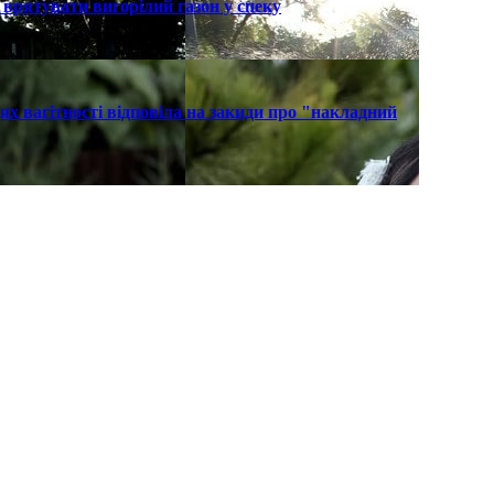
к врятувати вигорілий газон у спеку
х вагітності відповіла на закиди про "накладний