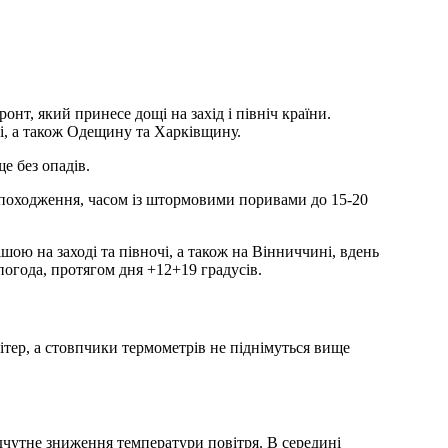
нт, який принесе дощі на захід і північ країни.
і, а також Одещину та Харківщину.
е без опадів.
го походження, часом із штормовими поривами до 15-20
ою на заході та півночі, а також на Вінниччині, вдень
 погода, протягом дня +12+19 градусів.
вітер, а стовпчики термометрів не піднімуться вище
ідчутне зниження температури повітря. В середині