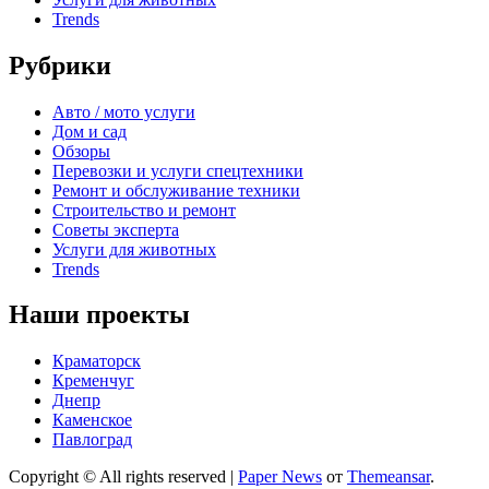
Trends
Рубрики
Авто / мото услуги
Дом и сад
Обзоры
Перевозки и услуги спецтехники
Ремонт и обслуживание техники
Строительство и ремонт
Советы эксперта
Услуги для животных
Trends
Наши проекты
Краматорск
Кременчуг
Днепр
Каменское
Павлоград
Copyright © All rights reserved
|
Paper News
от
Themeansar
.