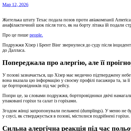
Мар 12, 2026
Жителька штату Техас подала позов проти авіакомпанії American Airlines, заявивши, що ледь пережила
анафілактичний шок після того, як на борту літака їй подали стр
Про це пише
people.
Подружжя Хізер і Брент Вінг звернулися до суду після інциденту
до Далласа.
Попереджала про алергію, але її проігн
У позові зазначається, що Хізер має медично підтверджену неб
вона вказала цю інформацію у своєму профілі пасажира та, за її
це бортпровідників під час рейсу.
Попри це, за словами подружжя, бортпровідники двічі намагал
упаковані горіхи та салат із горіхами.
Згодом жінці запропонували пельмені (dumplings). У меню не б
у соусі, як стверджується в позові, містилися подрібнені горіхи.
Сильна алергічна реакція під час польо