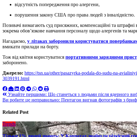
відсутність попередження про алергени,
порушення закону США про права людей з інвалідністю.
Позивачі вимагають суд присяжних, компенсаційні та штрафні в
зокрема обов’язкове навчання персоналу щодо алергенів та ма
Нагадаємо,
у літаках заборонили користуватися повербанка
вмикати прилади на борту.
Тож від квітня користуватися
портативними зарядними прис
заборонено.
Джерело:
https://tsn.ua/other/pasazyrka-podala-do-sudu-na-avialin
3039191.html
Навигация
Узнайте першими: Що станеться з людьми після ядерного ви
Ви робите це неправильно: Пентагон вигнав фотографів з бриф
по
записям
Related Post
Trends
Тільки 1% людей знають: У Карпатах знайшли рідкісний гри