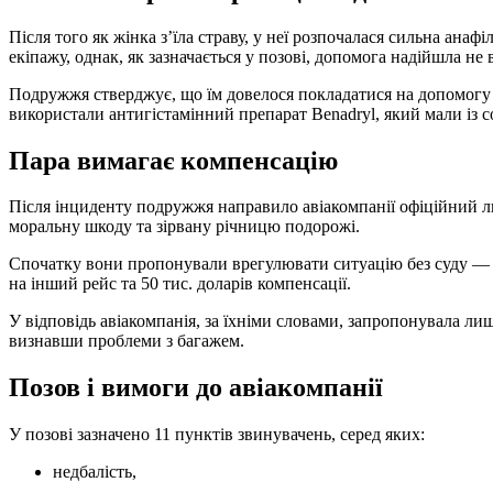
Після того як жінка з’їла страву, у неї розпочалася сильна ана
екіпажу, однак, як зазначається у позові, допомога надійшла не в
Подружжя стверджує, що їм довелося покладатися на допомогу і
використали антигістамінний препарат Benadryl, який мали із 
Пара вимагає компенсацію
Після інциденту подружжя направило авіакомпанії офіційний ли
моральну шкоду та зірвану річницю подорожі.
Спочатку вони пропонували врегулювати ситуацію без суду — у
на інший рейс та 50 тис. доларів компенсації.
У відповідь авіакомпанія, за їхніми словами, запропонувала ли
визнавши проблеми з багажем.
Позов і вимоги до авіакомпанії
У позові зазначено 11 пунктів звинувачень, серед яких:
недбалість,