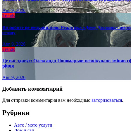
Авг 9, 2026
Trends
Ви робите це неправильно: Режисрка «Дому Дракона» зверн
сезону
Авг 9, 2026
Trends
Це вас здивує: Олександр Пономарьов неочікувано змінив сф
річчя
Авг 9, 2026
Добавить комментарий
Для отправки комментария вам необходимо
авторизоваться
.
Рубрики
Авто / мото услуги
Дом и сад