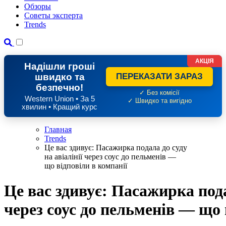
Обзоры
Советы эксперта
Trends
АКЦІЯ
Надішли гроші
швидко та
ПЕРЕКАЗАТИ ЗАРАЗ
безпечно!
✓ Без комісії
Western Union • За 5
✓ Швидко та вигідно
хвилин • Кращий курс
Главная
Trends
Це вас здивує: Пасажирка подала до суду
на авіалінії через соус до пельменів —
що відповіли в компанії
Це вас здивує: Пасажирка пода
через соус до пельменів — що 