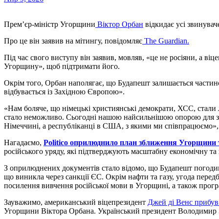
Прем’єр-міністр Угорщини
Віктор Орбан
відкидає усі звинуваче
Про це він заявив на мітингу, повідомляє
The Guardian.
Під час свого виступу він заявив, мовляв, «це не росіяни, а ві
Угорщину», щоб підтримати його.
Окрім того, Орбан наполягає, що Будапешт залишається частиною
відбувається із Західною Європою».
«Нам боляче, що німецькі християнські демократи, ХСС, стали 
стало неможливо. Сьогодні нашою найсильнішою опорою для захі
Німеччині, а республіканці в США, з якими ми співпрацюємо», 
Нагадаємо,
Politico оприлюднило план зближення Угорщини 
російського уряду, які підтверджують масштабну економічну та
З оприлюднених документів стало відомо, що Будапешт погодив
що виникла через санкції ЄС. Окрім нафти та газу, угода перед
посилення вивчення російської мови в Угорщині, а також програ
Зауважимо, американський віцепрезидент
Джей ді Венс прибув
Угорщини Віктора Орбана. Український президент Володимир 