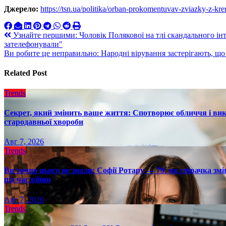
Джерело:
https://tsn.ua/politika/orban-prokomentuvav-zviazky-z-k
Навигация
Узнайте першими: Чоловік Полякової на тлі скандального інт
зателефонували"
по
Ви робите це неправильно: Народні вірування застерігають, що 
записям
Related Post
Trends
Секрет, який змінить ваше життя: Спотворює обличчя і вик
стародавньої хвороби
Авг 7, 2026
Trends
Ви точно цього не знали: Софії Ротару — 79: як співачка змі
під час війни
Авг 7, 2026
Trends