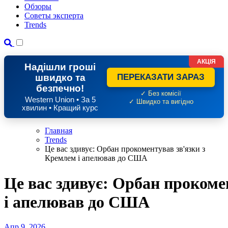
Обзоры
Советы эксперта
Trends
АКЦІЯ
Надішли гроші
швидко та
ПЕРЕКАЗАТИ ЗАРАЗ
безпечно!
✓ Без комісії
Western Union • За 5
✓ Швидко та вигідно
хвилин • Кращий курс
Главная
Trends
Це вас здивує: Орбан прокоментував зв'язки з
Кремлем і апелював до США
Це вас здивує: Орбан прокоме
і апелював до США
Апр 9, 2026