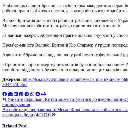
У відповідь на лист британська міністерка закордонних справ 
робити правильні кроки настав, але якщо він цього не зробить
Велика Британія хоче, щоб гроші витрачалися виключно в Украї
Москву покрити збитки та втрати, спричинені вторгненням.
За даними джерел, Абрамович прагне більшої гнучкості у спосо
Прем’єр-міністр Великої Британії Кір Стармер у грудні попере
Адвокати Абрамовича додали, що у разі початку формальної
пр
«Пропозиція про пожертву цих коштів була ініційована паном А
повністю відданим забезпеченню використання цих коштів виклю
Джерело:
https://tsn.ua/svit/miliardy-abramovycha-dlia-ukrayiny-oli
3037574.html
Навигация
Узнайте першими: Китай може готуватися до ядерної війни: 
випробування
по
Ви робите це неправильно: Меган Фокс показала соблазнитель
записям
ягодицы в боди (ФОТО)
Related Post