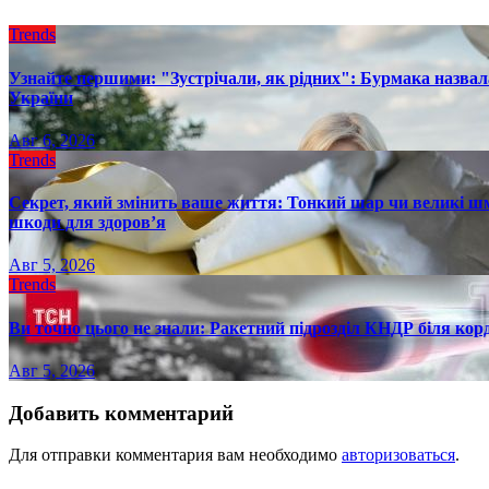
Trends
Узнайте першими: "Зустрічали, як рідних": Бурмака назвал
України
Авг 6, 2026
Trends
Секрет, який змінить ваше життя: Тонкий шар чи великі шм
шкоди для здоров’я
Авг 5, 2026
Trends
Ви точно цього не знали: Ракетний підрозділ КНДР біля ко
Авг 5, 2026
Добавить комментарий
Для отправки комментария вам необходимо
авторизоваться
.