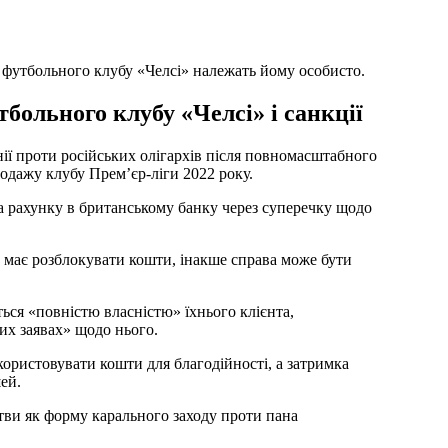
у футбольного клубу «Челсі» належать йому особисто.
больного клубу «Челсі» і санкції
нії проти російських олігархів після повномасштабного
одажу клубу Прем’єр-ліги 2022 року.
 рахунку в британському банку через суперечку щодо
 має розблокувати кошти, інакше справа може бути
ся «повністю власністю» їхнього клієнта,
их заявах» щодо нього.
ристовувати кошти для благодійності, а затримка
ей.
тви як форму карального заходу проти пана