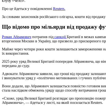
клубу «Челсі».
Про це йдеться у повідомленні
Reuters.
За словами захисників російського олігарха, кошти від продаж
Що відомо про мільярди від продажу фут
Роман Абрамович
потрапив під
санкції
Британії в межах кампа
вторгнення Москви в Україну, що призвело до прискореного пр
Майже через чотири роки кошти залишаються замороженими на
їх використання.
2025 року уряд Великої Британії попередив Абрамовича, що він
передана до суду.
Адвокати Абрамовича заявили, що гроші від продажу залишають
і звинуватили уряд у «політично мотивованих і гучних публічн
Вони додали, що Абрамович залишається повністю готовим вико
стала наслідком обмежень уряду щодо способу витрачання грош
«Схоже, уряд Великої Британії розглядає цю пропозицію пожер
Абрамовича», — йдеться у листі, на який посилається Reuters.