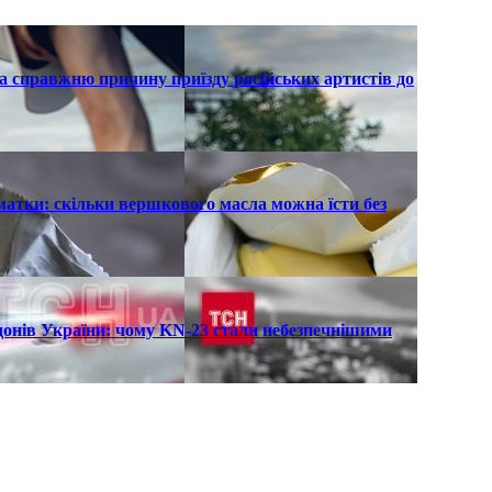
а справжню причину приїзду російських артистів до
атки: скільки вершкового масла можна їсти без
рдонів України: чому KN-23 стали небезпечнішими