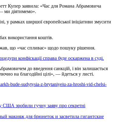
Іветт Купер заявила: «Час для Романа Абрамовича
 — ми діятимемо».
ні, у рамках ширшої європейської ініціативи змусити
бах використання коштів.
джав, що «час спливає» щодо пошуку рішення.
оцедури конфіскації справа буде оскаржена в суді.
брамовичем до введення санкцій, і він залишається
чно на благодійні цілі», — йдеться у листі.
harkh-bude-sudytysia-z-brytaniyeiu-za-hroshi-vid-chelsi-
у США зробили гучну заяву про секретні
ный макияж для брюнеток и засветила гигантские