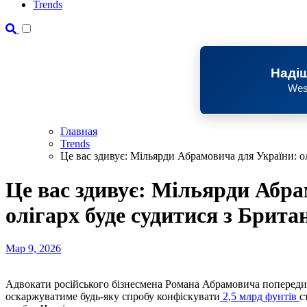
Trends
Надіш
Wes
Главная
Trends
Це вас здивує: Мільярди Абрамовича для України: ол
Це вас здивує: Мільярди Абра
олігарх буде судитися з Брита
Мар 9, 2026
Адвокати російського бізнесмена Романа Абрамовича попередили уряд Великої Британії, що їхній клієнт
оскаржуватиме будь-яку спробу конфіскувати
2,5 млрд фунтів
с