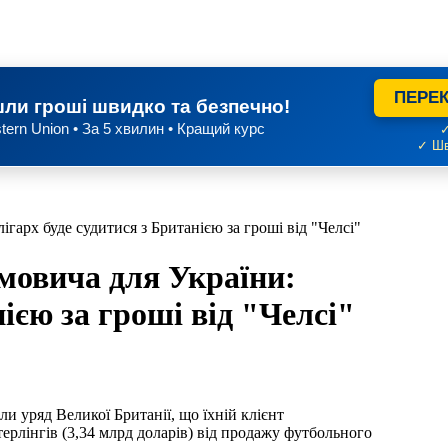
ПЕРЕК
ли гроші швидко та безпечно!
tern Union • За 5 хвилин • Кращий курс
✓
✓ Шв
ігарх буде судитися з Британією за гроші від "Челсі"
мовича для України:
нією за гроші від "Челсі"
терлінгів (3,34 млрд доларів) від продажу футбольного