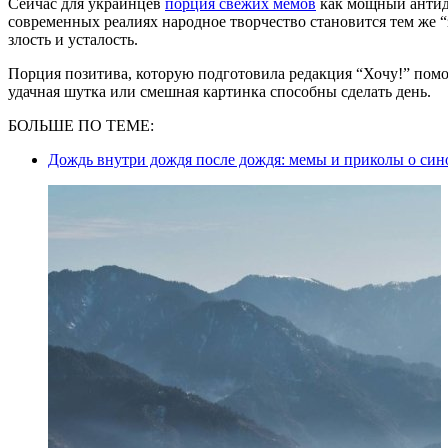
Сейчас для украинцев
порция свежих мемов
как мощный антиде
современных реалиях народное творчество становится тем же “
злость и усталость.
Порция позитива, которую подготовила редакция “Хочу!” помо
удачная шутка или смешная картинка способны сделать день.
БОЛЬШЕ ПО ТЕМЕ:
Дождь внутри дождя после дождя: мемы и приколы о син