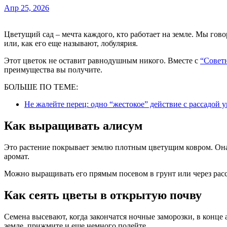
Апр 25, 2026
Цветущий сад – мечта каждого, кто работает на земле. Мы гов
или, как его еще называют, лобулярия.
Этот цветок не оставит равнодушным никого. Вместе с
“Совет
преимущества вы получите.
БОЛЬШЕ ПО ТЕМЕ:
Не жалейте перец: одно “жестокое” действие с рассадой 
Как выращивать алисум
Это растение покрывает землю плотным цветущим ковром. Она
аромат.
Можно выращивать его прямым посевом в грунт или через расса
Как сеять цветы в открытую почву
Семена высевают, когда закончатся ночные заморозки, в конце 
земле, прижмите и еще немного полейте.