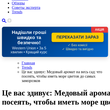
Обзоры
Советы эксперта
Trends
АКЦІЯ
Надішли гроші
швидко та
ПЕРЕКАЗАТИ ЗАРАЗ
безпечно!
✓ Без комісії
Western Union • За 5
✓ Швидко та вигідно
хвилин • Кращий курс
Главная
Trends
Це вас здивує: Медовый аромат на весь сад: что
посеять, чтобы иметь море цветов до самых
заморозков
Це вас здивує: Медовый аромат
посеять, чтобы иметь море цв