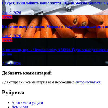
Секрет, який змінить ваше життя: Що не можна змивати в 
Авг 9, 2026
Trends
Ви точно цього не знали: Морква в Україні дешевшає другий
Авг 9, 2026
Trends
А ви знали, що… Чемпіон світу з ММА Ґудзь оскандалився че
фанів
Авг 8, 2026
Добавить комментарий
Для отправки комментария вам необходимо
авторизоваться
.
Рубрики
Авто / мото услуги
Дом и сад