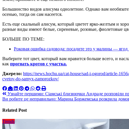
Большинство видов алисума однолетние. Однако вам необязател
осенью, тогда он сам насеется.
Есть еще скальный алисум, который цветет ярко-желтым и хор
разные виды имеют белые, сиреневые, розовые, фиолетовые цв
БОЛЬШЕ ПО ТЕМЕ:
Роковая ошибка садовода: посадите это у малины — ягод
Выберите тот цвет, который вам нравится больше всего, и нас
как
прогнать кротов с участка.
Джерело:
https://news.hochu.ua/cat-house/sad-i-ogorod/article-165
cvetov-do-samyx-zamorozkov/
Навигация
Узнайте першими: Сіамські близнючки Андраде розповіли п
Ви робите це неправильно: Марина Боржемська розкрила домов
по
записям
Related Post
Trends