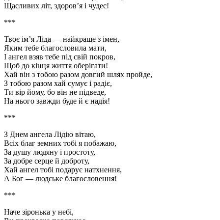
Щасливих літ, здоров’я і чудес!
***
Твоє ім’я Ліда — найкраще з імен,
Яким тебе благословила мати,
І ангел взяв тебе під свій покров,
Щоб до кінця життя оберігати!
Хай він з тобою разом довгий шлях пройде,
З тобою разом хай сумує і радіє,
Ти вір йому, бо він не підведе,
На нього завжди буде й є надія!
***
З Днем ангела Лідію вітаю,
Всіх благ земних тобі я побажаю,
За душу людяну і простоту,
За добре серце й доброту,
Хай ангел тобі подарує натхнення,
А Бог — людське благословення!
***
Наче зіронька у небі,