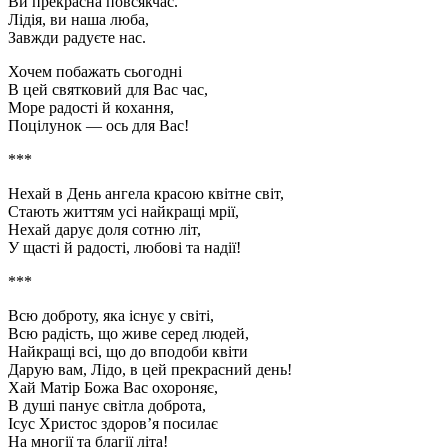
Ви прекрасна повсякчас.
Лідія, ви наша люба,
Завжди радуєте нас.
Хочем побажать сьогодні
В цей святковий для Вас час,
Море радості й кохання,
Поцілунок — ось для Вас!
***
Нехай в День ангела красою квітне світ,
Стають життям усі найкращі мрії,
Нехай дарує доля сотню літ,
У щасті й радості, любові та надії!
***
Всю доброту, яка існує у світі,
Всю радість, що живе серед людей,
Найкращі всі, що до вподоби квіти
Дарую вам, Лідо, в цей прекрасний день!
Хай Матір Божа Вас охороняє,
В душі панує світла доброта,
Ісус Христос здоров’я посилає
На многії та благії літа!