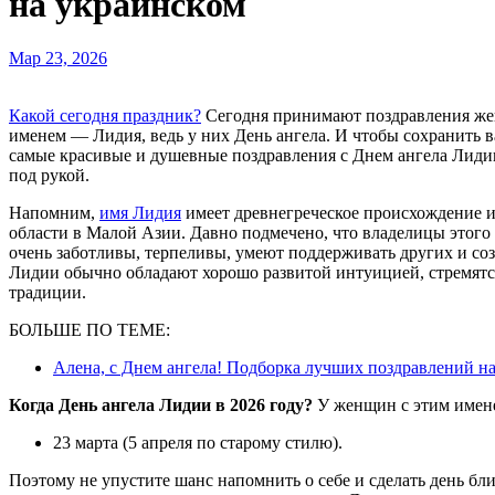
на украинском
Мар 23, 2026
Какой сегодня праздник?
Сегодня принимают поздравления же
именем — Лидия, ведь у них День ангела. И чтобы сохранить ва
самые красивые и душевные поздравления с Днем ангела Лидии
под рукой.
Напомним,
имя Лидия
имеет древнегреческое происхождение и
области в Малой Азии. Давно подмечено, что владелицы этог
очень заботливы, терпеливы, умеют поддерживать других и соз
Лидии обычно обладают хорошо развитой интуицией, стремятс
традиции.
БОЛЬШЕ ПО ТЕМЕ:
Алена, с Днем ангела! Подборка лучших поздравлений 
Когда День ангела Лидии в 2026 году?
У женщин с этим имене
23 марта (5 апреля по старому стилю).
Поэтому не упустите шанс напомнить о себе и сделать день бл