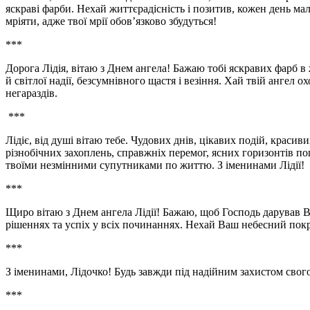
яскраві фарби. Нехай життєрадісність і позитив, кожен день м
мріяти, адже твої мрії обов’язково збудуться!
***
Дорога Лідія, вітаю з Днем ангела! Бажаю тобі яскравих фарб в 
й світлої надії, безсумнівного щастя і везіння. Хай твій ангел о
негараздів.
***
Лідіє, від душі вітаю тебе. Чудових днів, цікавих подій, красиви
різнобічних захоплень, справжніх перемог, ясних горизонтів п
твоїми незмінними супутниками по життю. З іменинами Лідії!
***
Щиро вітаю з Днем ангела Лідії! Бажаю, щоб Господь дарував Ва
рішеннях та успіх у всіх починаннях. Нехай Ваш небесний пок
***
З іменинами, Лідочко! Будь завжди під надійним захистом свого
***