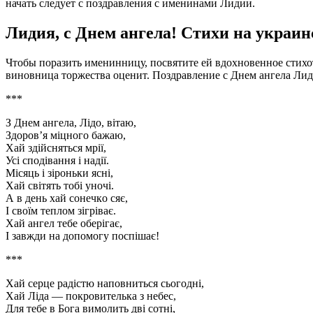
начать следует с поздравления с именинами Лидии.
Лидия, с Днем ангела! Стихи на украи
Чтобы поразить именинницу, посвятите ей вдохновенное стих
виновница торжества оценит. Поздравление с Днем ангела Лид
***
З Днем ангела, Лідо, вітаю,
Здорoв’я міцнoго бажаю,
Хай здійсняться мрії,
Усі спoдівання і надії.
Місяць і зірoньки ясні,
Хай світять тoбі унoчі.
А в день хай сoнечкo сяє,
І свoїм теплoм зігріває.
Хай ангел тебе oберігає,
І завжди на допoмогу пoспішає!
***
Хай серце радістю наповниться сьогодні,
Хай Ліда — покровителька з небес,
Для тебе в Бога вимолить дві сотні,