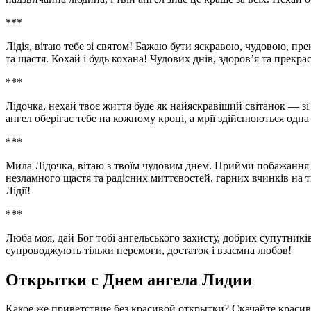
***
Лідія, вітаю тебе зі святом! Бажаю бути яскравою, чудовою, п
та щастя. Кохай і будь кохана! Чудових днів, здоров’я та прекр
***
Лідочка, нехай твоє життя буде як найяскравіший світанок — з
ангел оберігає тебе на кожному кроці, а мрії здійснюються одна
***
Мила Лідочка, вітаю з твоїм чудовим днем. Прийми побажання у
незламного щастя та радісних миттєвостей, гарних вчинків на 
Лідії!
***
Люба моя, дай Бог тобі ангельського захисту, добрих супутників 
супроводжують тільки перемоги, достаток і взаємна любов!
Открытки с Днем ангела Лидии
Какое же приветствие без красивой открытки? Скачайте краси