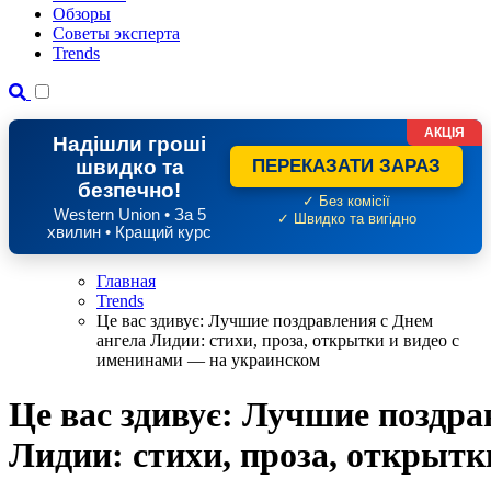
Обзоры
Советы эксперта
Trends
АКЦІЯ
Надішли гроші
швидко та
ПЕРЕКАЗАТИ ЗАРАЗ
безпечно!
✓ Без комісії
Western Union • За 5
✓ Швидко та вигідно
хвилин • Кращий курс
Главная
Trends
Це вас здивує: Лучшие поздравления с Днем
ангела Лидии: стихи, проза, открытки и видео с
именинами — на украинском
Це вас здивує: Лучшие поздра
Лидии: стихи, проза, открыт