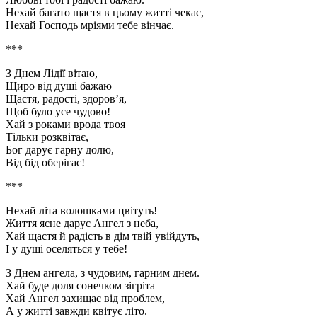
Нехай багато щастя в цьому житті чекає,
Нехай Господь мріями тебе вінчає.
***
З Днем Лідії вітаю,
Щиро від душі бажаю
Щастя, радості, здоров’я,
Щоб було усе чудово!
Хай з роками врода твоя
Тільки розквітає,
Бог дарує гарну долю,
Від бід оберігає!
***
Нехай літа волошками цвітуть!
Життя ясне дарує Ангел з неба,
Хай щастя й радість в дім твій увійдуть,
І у душі оселяться у тебе!
З Днем ангела, з чудовим, гарним днем.
Хай буде доля сонечком зігріта
Хай Ангел захищає від проблем,
А у житті завжди квітує літо.