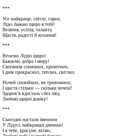
***
Усе найкраще, світле, гарне,
Лідо, бажаю щиро я тобі!
Везіння, успіху, таланту,
Щастя, радості й кохання!
***
Вітаємо Лідію щиро!
Бажаємо добра і миру!
Світанків сонячних, привітних,
І днів прекрасних, теплих, світлих.
Ночей спокійних, не тривожних,
І щастя стільки — скільки хочеш!
Здоров’я вдосталь і без ліку,
Любові щирої довіку!
***
Сьогодні настали іменини
У Лідусі, найкращої дівчини!
І я тебе, красуне, вітаю,
Любові тобі і радості бажаю.