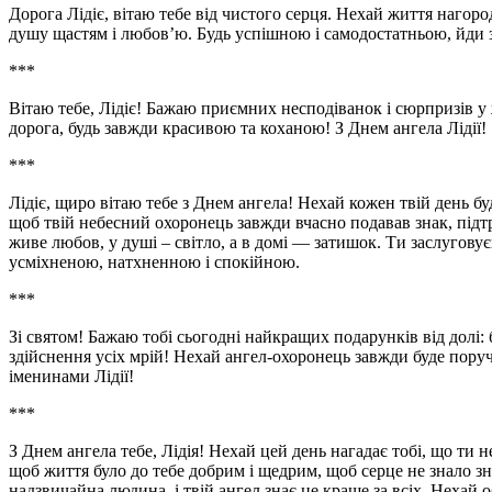
Дорога Лідіє, вітаю тебе від чистого серця. Нехай життя наго
душу щастям і любов’ю. Будь успішною і самодостатньою, йди з
***
Вітаю тебе, Лідіє! Бажаю приємних несподіванок і сюрпризів у 
дорога, будь завжди красивою та коханою! З Днем ангела Лідії!
***
Лідіє, щиро вітаю тебе з Днем ангела! Нехай кожен твій день 
щоб твій небесний охоронець завжди вчасно подавав знак, підтр
живе любов, у душі – світло, а в домі — затишок. Ти заслуговує
усміхненою, натхненною і спокійною.
***
Зі святом! Бажаю тобі сьогодні найкращих подарунків від долі: 
здійснення усіх мрій! Нехай ангел-охоронець завжди буде поруч
іменинами Лідії!
***
З Днем ангела тебе, Лідія! Нехай цей день нагадає тобі, що ти 
щоб життя було до тебе добрим і щедрим, щоб серце не знало зн
надзвичайна людина, і твій ангел знає це краще за всіх. Нехай 