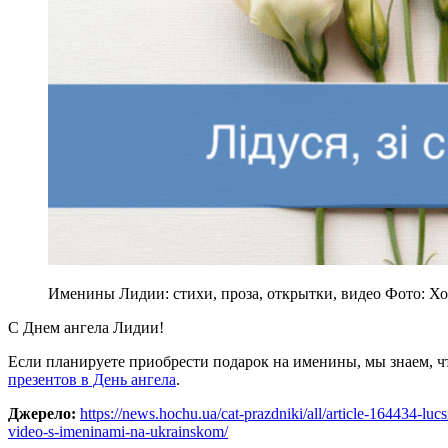
Именины Лидии: стихи, проза, открытки, видео Фото: Хо
С Днем ангела Лидии!
Если планируете приобрести подарок на именины, мы знаем, ч
презентов в День ангела
.
Джерело:
https://news.hochu.ua/cat-prazdniki/all/article-164434-lucs
video-s-imeninami-na-ukrainskom/