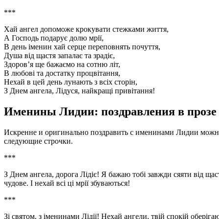
***
Хай ангел допоможе крокувати стежками життя,
А Господь подарує долю мрії,
В день іменин хай серце переповнять почуття,
Душа від щастя запалає та зрадіє,
Здоров’я ще бажаємо на сотню літ,
В любові та достатку процвітання,
Нехай в цей день лунають з всіх сторін,
З Днем ангела, Лідуся, найкращі привітання!
Именины Лидии: поздравления в прозе
Искренне и оригинально поздравить с именинами Лидии можно 
следующие строчки.
***
З Днем ангела, дорога Лідіє! Я бажаю тобі завжди сяяти від щас
чудове. І нехай всі ці мрії збуваються!
***
Зі святом, з іменинами Лідії! Нехай ангели, твій спокій оберіга