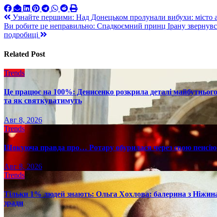
Навигация
Узнайте першими: Над Донецьком пролунали вибухи: місто 
Ви робите це неправильно: Спадкоємний принц Ірану звернувся 
по
подробиці
записям
Related Post
Trends
Це працює на 100%: Денисенко розкрила деталі майбутнього в
та як святкуватимуть
Авг 8, 2026
Trends
Шокуюча правда про… Ротару обурилася через свою пенсію 
Авг 8, 2026
Trends
Тільки 1% людей знають: Ольга Хохлова: балерина з Ніжина 
зради