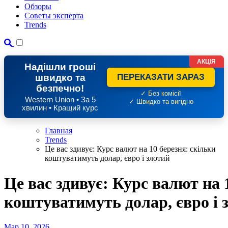
Обзоры
Советы эксперта
Trends
АКЦІЯ
Надішли гроші
швидко та
ПЕРЕКАЗАТИ ЗАРАЗ
безпечно!
✓ Без комісії
Western Union • За 5
✓ Швидко та вигідно
хвилин • Кращий курс
Главная
Trends
Це вас здивує: Курс валют на 10 березня: скільки
коштуватимуть долар, євро і злотий
Це вас здивує: Курс валют на 
коштуватимуть долар, євро і 
Мар 10, 2026