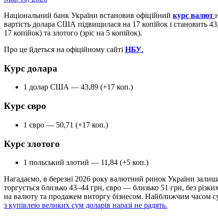
Національний банк України встановив офіційний
курс валют
вартість долара США підвищилася на 17 копійок і становить 43
17 копійок) та злотого (зріс на 5 копійок).
Про це йдеться на офіційному сайті
НБУ
.
Курс долара
1 долар США — 43,89 (+17 коп.)
Курс євро
1 євро — 50,71 (+17 коп.)
Курс злотого
1 польський злотий — 11,84 (+5 коп.)
Нагадаємо, в березні 2026 року валютний ринок України залиша
торгується близько 43–44 грн, євро — близько 51 грн, без різ
на валюту та продажем виторгу бізнесом. Найближчим часом с
з купівлею великих сум доларів наразі не радять.