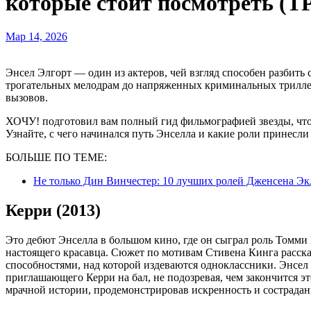
которые стоит посмотреть 
Мар 14, 2026
Энсел Элгорт — один из актеров, чей взгляд способен разбить сердце, а харизма — заставить прилипнуть к экрану. От
трогательных мелодрам до напряженных криминальных триллер
вызовов.
ХОЧУ! подготовил вам полный гид фильмографией звезды, чт
Узнайте, с чего начинался путь Энселла и какие роли принесл
БОЛЬШЕ ПО ТЕМЕ:
Не только Дин Винчестер: 10 лучших ролей Дженсена Эк
Керри (2013)
Это дебют Энселла в большом кино, где он сыграл роль Томми 
настоящего красавца. Сюжет по мотивам Стивена Кинга расска
способностями, над которой издеваются одноклассники. Энсел
приглашающего Керри на бал, не подозревая, чем закончится эт
мрачной истории, продемонстрировав искренность и сострадан