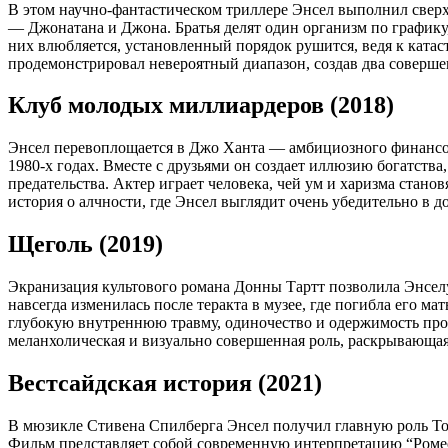
В этом научно-фантастическом триллере Энсел выполнил сверх
— Джонатана и Джона. Братья делят один организм по графику
них влюбляется, установленный порядок рушится, ведя к ката
продемонстрировал невероятный диапазон, создав два совершен
Клуб молодых миллиардеров (2018)
Энсел перевоплощается в Джо Ханта — амбициозного финансо
1980-х годах. Вместе с друзьями он создает иллюзию богатства,
предательства. Актер играет человека, чей ум и харизма стано
история о алчности, где Энсел выглядит очень убедительно в д
Щеголь (2019)
Экранизация культового романа Донны Тартт позволила Энселу
навсегда изменилась после теракта в музее, где погибла его ма
глубокую внутреннюю травму, одиночество и одержимость про
меланхолическая и визуально совершенная роль, раскрывающая 
Вестсайдская история (2021)
В мюзикле Стивена Спилберга Энсел получил главную роль Т
Фильм представляет собой современную интерпретацию “Ромео