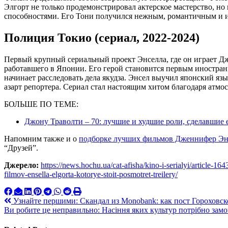
Элгорт не только продемонстрировал актерское мастерство, но
способностями. Его Тони получился нежным, романтичным и 
Полиция Токио (сериал, 2022-2024)
Первый крупный сериальный проект Энселла, где он играет Д
работавшего в Японии. Его герой становится первым иностра
начинает расследовать дела якудза. Энсел выучил японский яз
азарт репортера. Сериал стал настоящим хитом благодаря атмо
БОЛЬШЕ ПО ТЕМЕ:
Джону Траволти – 70: лучшие и худшие роли, сделавшие
Напомним также и о
подборке лучших фильмов Дженнифер Э
“Друзей”.
Джерело:
https://news.hochu.ua/cat-afisha/kino-i-serialyi/article-16
filmov-ensella-elgorta-kotorye-stoit-posmotret-treilery/
Навигация
Узнайте першими: Скандал из Monobank: как пост Гороховск
Ви робите це неправильно: Насіння яких культур потрібно замо
по