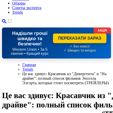
Обзоры
Советы эксперта
Trends
АКЦІЯ
Надішли гроші
швидко та
ПЕРЕКАЗАТИ ЗАРАЗ
безпечно!
✓ Без комісії
Western Union • За 5
✓ Швидко та вигідно
хвилин • Кращий курс
Главная
Trends
Це вас здивує: Красавчик из "Дивергента" и "На
драйве": полный список фильмов Энселла
Элгорта, которые стоит посмотреть (ТРЕЙЛЕРЫ)
Це вас здивує: Красавчик из 
драйве": полный список филь