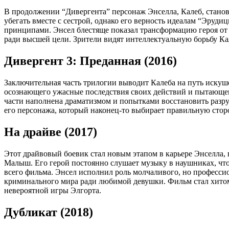
В продолжении “Дивергента” персонаж Энселла, Калеб, стано
убегать вместе с сестрой, однако его верность идеалам “Эруд
принципами. Энсел блестяще показал трансформацию героя от 
ради высшей цели. Зрители видят интеллектуальную борьбу К
Дивергент 3: Преданная (2016)
Заключительная часть трилогии выводит Калеба на путь искуше
осознающего ужасные последствия своих действий и пытающего
части наполнена драматизмом и попытками восстановить разр
его персонажа, который наконец-то выбирает правильную стор
На драйве (2017)
Этот драйвовый боевик стал новым этапом в карьере Энселла, 
Малыш. Его герой постоянно слушает музыку в наушниках, что
всего фильма. Энсел исполнил роль молчаливого, но професси
криминального мира ради любимой девушки. Фильм стал хитом
невероятной игры Элгорта.
Дубликат (2018)