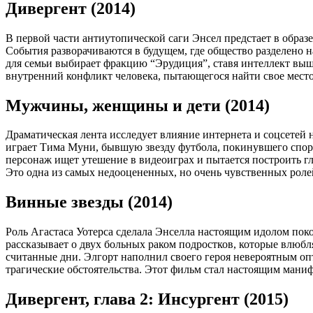
Дивергент (2014)
В первой части антиутопической саги Энсел предстает в образе
События разворачиваются в будущем, где общество разделено н
для семьи выбирает фракцию “Эрудиция”, ставя интеллект выш
внутренний конфликт человека, пытающегося найти свое место
Мужчины, женщины и дети (2014)
Драматическая лента исследует влияние интернета и соцсетей
играет Тима Муни, бывшую звезду футбола, покинувшего спорт 
персонаж ищет утешение в видеоиграх и пытается построить гл
Это одна из самых недооцененных, но очень чувственных ролей
Винные звезды (2014)
Роль Агастаса Уотерса сделала Энселла настоящим идолом по
рассказывает о двух больных раком подростков, которые влюб
считанные дни. Элгорт наполнил своего героя невероятным о
трагические обстоятельства. Этот фильм стал настоящим мани
Дивергент, глава 2: Инсургент (2015)