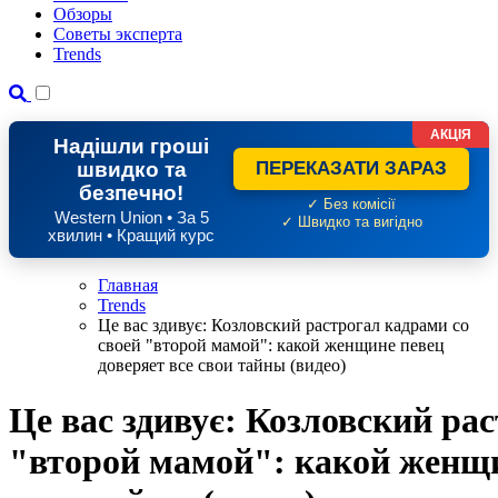
Обзоры
Советы эксперта
Trends
АКЦІЯ
Надішли гроші
швидко та
ПЕРЕКАЗАТИ ЗАРАЗ
безпечно!
✓ Без комісії
Western Union • За 5
✓ Швидко та вигідно
хвилин • Кращий курс
Главная
Trends
Це вас здивує: Козловский растрогал кадрами со
своей "второй мамой": какой женщине певец
доверяет все свои тайны (видео)
Це вас здивує: Козловский ра
"второй мамой": какой женщи