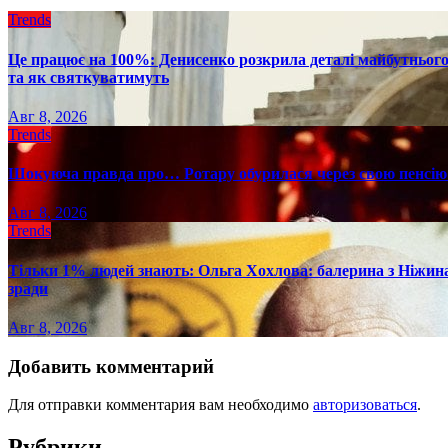
Trends
Це працює на 100%: Денисенко розкрила деталі майбутнього в
та як святкуватимуть
Авг 8, 2026
Trends
Шокуюча правда про… Ротару обурилася через свою пенсію 
Авг 8, 2026
Trends
Тільки 1% людей знають: Ольга Хохлова: балерина з Ніжина 
зради
Авг 8, 2026
Добавить комментарий
Для отправки комментария вам необходимо
авторизоваться
.
Рубрики