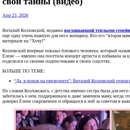
свои тайны (видео)
Апр 23, 2026
Виталий Козловский, недавно
восхищавший теплыми семей
еще одну очень важную для него женщину. Кто его “вторая ма
материале на “Хочу!”
Козловский впервые показал близкого человека, который называ
Елене — именно она посетила концерт артиста и побывала за 
поделился со своими подписчиками в своих соцсетях.
БОЛЬШЕ ПО ТЕМЕ:
“Да, я похож на президента”: Виталий Козловский отреа
По словам Козловского, с детства именно сестра была для него
заботилась о нем, поддерживала и даже заменяла маму, когда эт
доверял Елене сокровеннее и обращался к ней за советом в ва