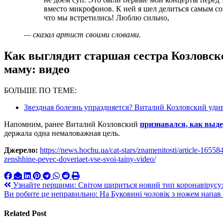
вместо микрофонов. К ней я шел делиться самым со
что мы встретились! Люблю сильно,
— сказал артист своими словами.
Как выглядит старшая сестра Козловск
маму: видео
БОЛЬШЕ ПО ТЕМЕ:
Звездная болезнь упраздняется? Виталий Козловский уд
Напомним, ранее Виталий Козловский
признавался, как выде
держала одна немаловажная цель.
Джерело:
https://news.hochu.ua/cat-stars/znamenitosti/article-1655
zenshhine-pevec-doveriaet-vse-svoi-tainy-video/
Навигация
Узнайте першими: Світом шириться новий тип коронавірусу: 
Ви робите це неправильно: На Буковині чоловік з ножем напав
по
записям
Related Post