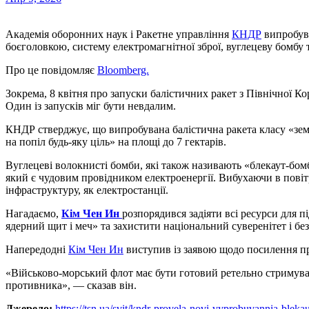
Академія оборонних наук і Ракетне управління
КНДР
випробува
боєголовкою, систему електромагнітної зброї, вуглецеву бомбу т
Про це повідомляє
Bloomberg.
Зокрема, 8 квітня про запуски балістичних ракет з Північної К
Один із запусків міг бути невдалим.
КНДР стверджує, що випробувана балістична ракета класу «зе
на попіл будь-яку ціль» на площі до 7 гектарів.
Вуглецеві волокнисті бомби, які також називають «блекаут-бом
який є чудовим провідником електроенергії. Вибухаючи в повіт
інфраструктуру, як електростанції.
Нагадаємо,
Кім Чен Ин
розпорядився задіяти всі ресурси для 
ядерний щит і меч» та захистити національний суверенітет і без
Напередодні
Кім Чен Ин
виступив із заявою щодо посилення пр
«Військово-морський флот має бути готовий ретельно стримуват
противника», — сказав він.
Джерело:
https://tsn.ua/svit/kndr-provela-novi-vyprobuvannia-blek