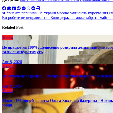
Навигация
Узнайте першими: В Україні масово змінюють курсування елек
Ви робите це неправильно: Коли держава може забрати майно 
по
записям
Related Post
Trends
Це працює на 100%: Денисенко розкрила деталі майбутнього в
та як святкуватимуть
Авг 8, 2026
Trends
Шокуюча правда про… Ротару обурилася через свою пенсію 
Авг 8, 2026
Trends
Тільки 1% людей знають: Ольга Хохлова: балерина з Ніжина 
зради