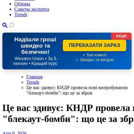
Обзоры
Советы эксперта
Trends
АКЦІЯ
Надішли гроші
швидко та
ПЕРЕКАЗАТИ ЗАРАЗ
безпечно!
✓ Без комісії
Western Union • За 5
✓ Швидко та вигідно
хвилин • Кращий курс
Главная
Trends
Це вас здивує: КНДР провела нові випробування
"блекаут-бомби": що це за зброя
Це вас здивує: КНДР провела 
"блекаут-бомби": що це за зб
Апр 9, 2026