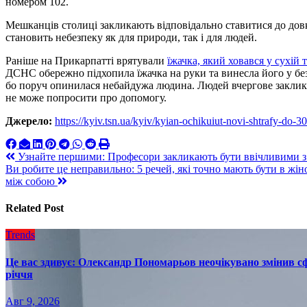
номером 102.
Мешканців столиці закликають відповідально ставитися до довк
становить небезпеку як для природи, так і для людей.
Раніше на Прикарпатті врятували
їжачка, який ховався у сухій 
ДСНС обережно підхопила їжачка на руки та винесла його у без
бо поруч опинилася небайдужа людина. Людей вчергове закликал
не може попросити про допомогу.
Джерело:
https://kyiv.tsn.ua/kyiv/kyian-ochikuiut-novi-shtrafy-do-
Навигация
Узнайте першими: Професори закликають бути ввічливими з
Ви робите це неправильно: 5 речей, які точно мають бути в жін
по
між собою
записям
Related Post
Trends
Це вас здивує: Олександр Пономарьов неочікувано змінив сф
річчя
Авг 9, 2026