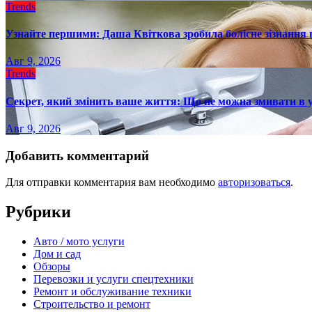
Trends
Узнайте першими: Даша Квіткова зробила болісне зізнання пр
Авг 9, 2026
Trends
Секрет, який змінить ваше життя: Що не можна змивати в 
Авг 9, 2026
Добавить комментарий
Для отправки комментария вам необходимо
авторизоваться
.
Рубрики
Авто / мото услуги
Дом и сад
Обзоры
Перевозки и услуги спецтехники
Ремонт и обслуживание техники
Строительство и ремонт