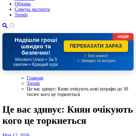
Обзоры
Советы эксперта
Trends
АКЦІЯ
Надішли гроші
швидко та
ПЕРЕКАЗАТИ ЗАРАЗ
безпечно!
✓ Без комісії
Western Union • За 5
✓ Швидко та вигідно
хвилин • Кращий курс
Главная
Trends
Це вас здивує: Киян очікують нові штрафи до 30
тисяч: кого це торкнеться
Це вас здивує: Киян очікують 
кого це торкнеться
Мар 12, 2026