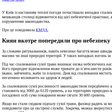
У Київ із настанням теплої погоди почастішали випадки спалювання сухої рослинності. Фахівці закликають
мешканців столиці відмовитися від цієї небезпечної практики, 
порушенням законодавства.
Про це повідомила
КМДА
.
Киян вкотре попередили про небезпеку
За словами рятувальників, навіть невелике багаття може швидко
масиви чи інші природні території. У таких випадках вогонь за
Під час спалювання сухої трави виникає низка небезпечних нас
його природне відновлення може тривати до п’яти-шести років.
їжаки, зайченята, жаби та плазуни. Дим від спалювання містить
негативно впливають на здоров’я людей.
За спалювання сухої рослинності законодавством передбачено а
становить від 3060 до 6120 гривень, а на територіях природно-
посадових осіб сума покарання може сягати 30 600 гривень.
Якщо ви стали свідком підпалу сухої трави, фахівці радять за 
повідомити про це екстрені служби. Зокрема, можна звернутися 