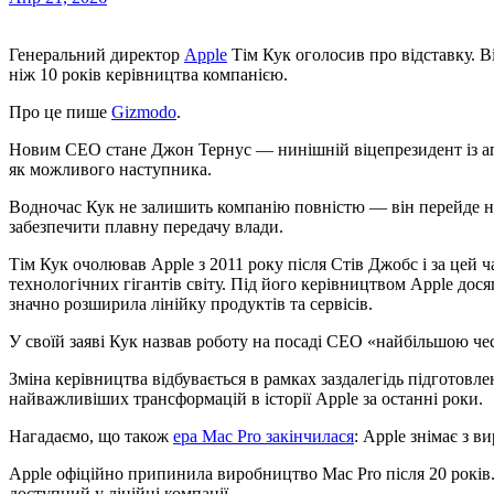
Генеральний директор
Apple
Тім Кук оголосив про відставку. В
ніж 10 років керівництва компанією.
Про це пише
Gizmodo
.
Новим CEO стане Джон Тернус — нинішній віцепрезидент із апар
як можливого наступника.
Водночас Кук не залишить компанію повністю — він перейде н
забезпечити плавну передачу влади.
Тім Кук очолював Apple з 2011 року після Стів Джобс і за цей
технологічних гігантів світу. Під його керівництвом Apple дося
значно розширила лінійку продуктів та сервісів.
У своїй заяві Кук назвав роботу на посаді CEO «найбільшою чес
Зміна керівництва відбувається в рамках заздалегідь підготовл
найважливіших трансформацій в історії Apple за останні роки.
Нагадаємо, що також
ера Mac Pro закінчилася
: Apple знімає з 
Apple офіційно припинила виробництво Mac Pro після 20 років
доступний у лінійці компанії.