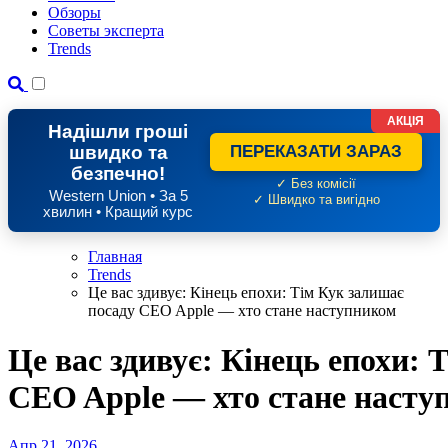
Обзоры
Советы эксперта
Trends
АКЦІЯ
Надішли гроші
швидко та
ПЕРЕКАЗАТИ ЗАРАЗ
безпечно!
✓ Без комісії
Western Union • За 5
✓ Швидко та вигідно
хвилин • Кращий курс
Главная
Trends
Це вас здивує: Кінець епохи: Тім Кук залишає
посаду CEO Apple — хто стане наступником
Це вас здивує: Кінець епохи: 
CEO Apple — хто стане насту
Апр 21, 2026