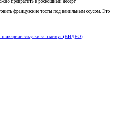
ожно превратить в роскошный десерт.
товить французские тосты под ванильным соусом. Это
пт шикарной закуски за 5 минут (ВИДЕО)