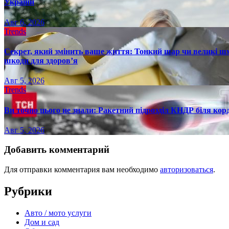
України
Авг 6, 2026
Trends
Секрет, який змінить ваше життя: Тонкий шар чи великі шм
шкоди для здоров’я
Авг 5, 2026
Trends
Ви точно цього не знали: Ракетний підрозділ КНДР біля ко
Авг 5, 2026
Добавить комментарий
Для отправки комментария вам необходимо
авторизоваться
.
Рубрики
Авто / мото услуги
Дом и сад