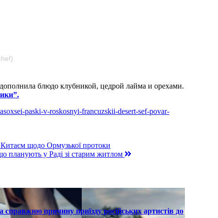
hef)
дополнила блюдо клубникой, цедрой лайма и орехами.
ики”.
asoxsei-paski-v-roskosnyi-francuzskii-desert-sef-povar-
 Китаєм щодо Ормузької протоки
що планують у Раді зі старим житлом
а справжню причину приїзду російських артистів до