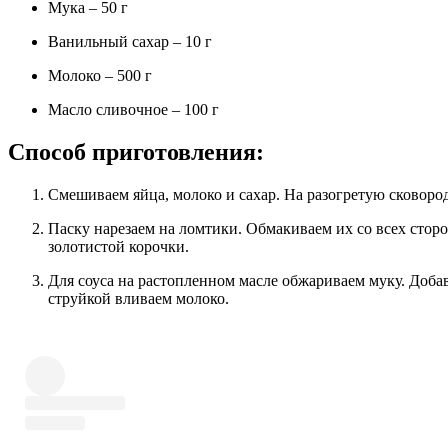
Мука – 50 г
Ванильный сахар – 10 г
Молоко – 500 г
Масло сливочное – 100 г
Способ приготовления:
Смешиваем яйца, молоко и сахар. На разогретую сковор
Паску нарезаем на ломтики. Обмакиваем их со всех сторон в яичной смеси. Жарим с обеих сторон до
золотистой корочки.
Для соуса на растопленном масле обжариваем муку. Добавляем сахар и ванильный сахар. Размешивая, тонкой
струйкой вливаем молоко.