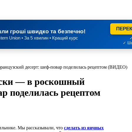
ПЕРЕК
ли гроші швидко та безпечно!
tern Union • За 5 хвилин • Кращий курс
✓
✓ Шв
французский десерт: шеф-повар поделилась рецептом (ВИДЕО)
паски — в роскошный
ар поделилась рецептом
дильнике. Мы рассказывали, что
сделать из яичных