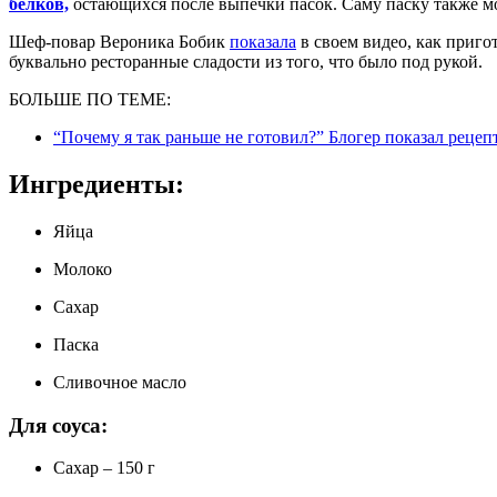
белков,
остающихся после выпечки пасок. Саму паску также м
Шеф-повар Вероника Бобик
показала
в своем видео, как приго
буквально ресторанные сладости из того, что было под рукой.
БОЛЬШЕ ПО ТЕМЕ:
“Почему я так раньше не готовил?” Блогер показал реце
Ингредиенты:
Яйца
Молоко
Сахар
Паска
Сливочное масло
Для соуса:
Сахар – 150 г