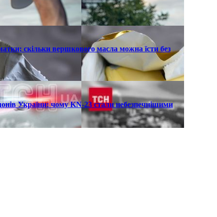
атки: скільки вершкового масла можна їсти без
рдонів України: чому KN-23 стали небезпечнішими