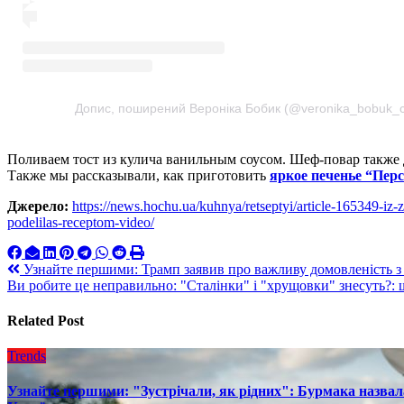
Допис, поширений Вероніка Бобик (@veronika_bobuk_c
Поливаем тост из кулича ванильным соусом. Шеф-повар также 
Также мы рассказывали, как приготовить
яркое печенье “Перс
Джерело:
https://news.hochu.ua/kuhnya/retseptyi/article-165349-iz-z
podelilas-receptom-video/
Навигация
Узнайте першими: Трамп заявив про важливу домовленість з
Ви робите це неправильно: "Сталінки" і "хрущовки" знесуть?: 
по
записям
Related Post
Trends
Узнайте першими: "Зустрічали, як рідних": Бурмака назвал